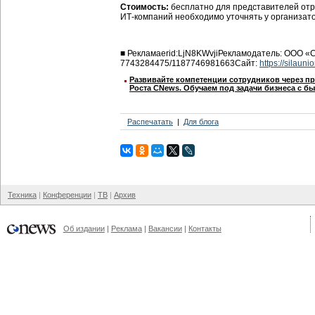
Стоимость:
бесплатно для представителей отр
ИТ-компаний необходимо уточнять у организато
■
Реклама
erid:LjN8KWvji
Рекламодатель:
ООО «
7743284475/1187746981663
Сайт:
https://silaunio
Развивайте компетенции сотрудников через п
Роста CNews. Обучаем под задачи бизнеса с б
Распечатать
Для блога
Техника
Конференции
ТВ
Архив
Об издании
Реклама
Вакансии
Контакты