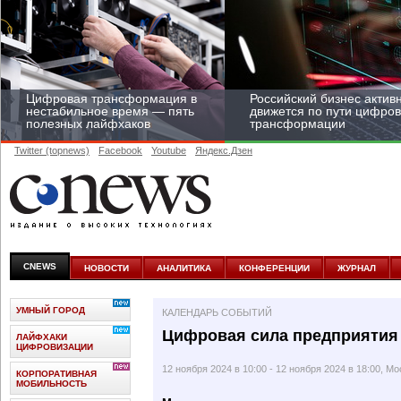
Цифровая трансформация в
Российский бизнес актив
нестабильное время — пять
движется по пути цифро
полезных лайфхаков
трансформации
Twitter (topnews)
Facebook
Youtube
Яндекс.Дзен
Средний бизнес начал
цифровизироваться со
скоростью крупных
CNEWS
НОВОСТИ
АНАЛИТИКА
КОНФЕРЕНЦИИ
ЖУРНАЛ
корпораций
УМНЫЙ ГОРОД
КАЛЕНДАРЬ СОБЫТИЙ
Цифровая сила предприятия 
ЛАЙФХАКИ
ЦИФРОВИЗАЦИИ
12 ноября 2024 в 10:00 - 12 ноября 2024 в 18:00, М
КОРПОРАТИВНАЯ
МОБИЛЬНОСТЬ