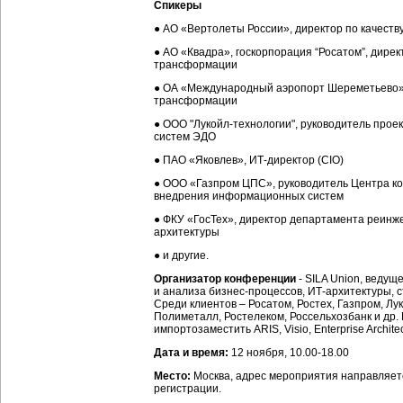
Спикеры
● АО «Вертолеты России», директор по качеств
● АО «Квадра», госкорпорация “Росатом”, дире
трансформации
● ОА «Международный аэропорт Шереметьево»,
трансформации
● ООО "Лукойл-технологии", руководитель прое
систем ЭДО
● ПАО «Яковлев», ИТ-директор (CIO)
● ООО «Газпром ЦПС», руководитель Центра к
внедрения информационных систем
● ФКУ «ГосТех», директор департамента реинж
архитектуры
● и другие.
Организатор конференции
- SILA Union, веду
и анализа бизнес-процессов, ИТ-архитектуры, ст
Среди клиентов – Росатом, Ростех, Газпром, Лу
Полиметалл, Ростелеком, Россельхозбанк и др.
импортозаместить ARIS, Visio, Enterprise Architec
Дата и время:
12 ноября, 10.00-18.00
Место:
Москва, адрес мероприятия направляет
регистрации.