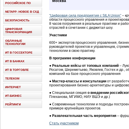
Москва
РОССИЙСКОЕ ПО
NETAPP: НОВОЕ В СХД
“Цифровая сила предприятия с SILA Union”
– кр
области процессного управления и проектиров
БЕЗОПАСНОСТЬ
8 часов погружения в реальные практики и раб
отраслей в сочетании с диджитал шоу.
ЦИФРОВАЯ
ТРАНСФОРМАЦИЯ
Участники
ОБЛАЧНЫЕ
600+ экспертов процессного управления, бизнес
ТЕХНОЛОГИИ
руководителей проектов и управленцев, стрем
технологии в свою практику.
ИТ В ГОССЕКТОРЕ
В программе конференции
ИТ В БАНКАХ
●
Реальные кейсы от топовых компаний
– Лук
Росатом, Шереметьево, Яковлев, Гостех и др., 
ИТ В ТОРГОВЛЕ
компаний на базе процессного управления
ТЕЛЕКОМ
●
Мастер-классы и консультации
от разработч
проектирования бизнес-архитектуры и цифров
ИНТЕРНЕТ
● Специальная секция
о внедрении российско
ИТ-БИЗНЕС
Плеханова, МГИМО, НИУ ВШЭ и др.)
● Современные технологии и подходы построен
РЕЙТИНГИ
примере крупнейших проектов.
●
Развлекательная часть мероприятия
– фурше
Стать участником