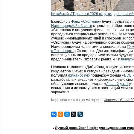
Китайский ИТ-рынок в 2026 году: гид для россий
Ежегодно в
Фонд «Сколково»
будут представля
Нижегородской области
с целью приобретения с
«Сколково» и получения финансирования на ре
проводиться специальные региональные мероп
лучших инновационных идей и способов их по
«Сколково» будут на регулярной основе обмен
Нижегородскими коллегами, а специалисты
ГУ 
в Технопарке
«Сколково». Для интенсификации
инновационными предпринимателями будут при
предприниматели, эксперты рынка ИТ и
венчур
Недавно компания «ДиСиКон«, выпускник нижег
инкубатора Clever, а сегодня - резидент иннов
получила
финансовую
поддержку фонда «
ВЭБ 
разработала и внедряет информационную сис
обнаружения лесных пожаров «
Лесной дозор
».
испытания и используется в настоящий момент
зарубежья.
Короткая ссылка на материал:
//cnews.ru/link/n
Лучший российский софт для видеосвязи: ище