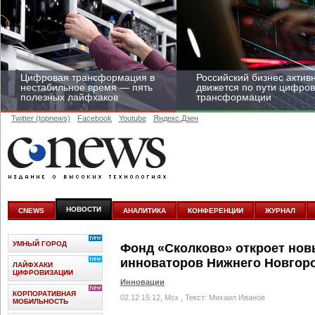
Цифровая трансформация в
Российский бизнес актив
нестабильное время — пять
движется по пути цифро
полезных лайфхаков
трансформации
Twitter (topnews)
Facebook
Youtube
Яндекс.Дзен
Средний бизнес начал
цифровизироваться со
скоростью крупных
НОВОСТИ
CNEWS
АНАЛИТИКА
КОНФЕРЕНЦИИ
ЖУРНАЛ
корпораций
УМНЫЙ ГОРОД
Фонд «Сколково» откроет нов
инноваторов Нижнего Новгор
ЛАЙФХАКИ
ЦИФРОВИЗАЦИИ
Инновации
КОРПОРАТИВНАЯ
02.12 15:12, Мск
, Текст: Михаил Иванов
МОБИЛЬНОСТЬ