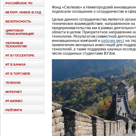
РОССИЙСКОЕ ПО
Фонд «Сколково» и Нижегородский инновационн
подписали соглашение о сотрудничестве в сфе
NETAPP: НОВОЕ В СХД
Целью данного сотрудничества является орган
БЕЗОПАСНОСТЬ
техническое взаимодействие, направленное на
предпринимательства как в рамках деятельност
ЦИФРОВАЯ
области в целом. Приоритетное направление н
ТРАНСФОРМАЦИЯ
технологии. Результатом совместной деятельно
инновационных компаний и
рабочих мест
на те
ОБЛАЧНЫЕ
привлечение венчурных инвестиций для подде
ТЕХНОЛОГИИ
технологий, а также поддержка научных исследо
числе созданных студентами ВУЗов.
ИТ В ГОССЕКТОРЕ
ИТ В БАНКАХ
ИТ В ТОРГОВЛЕ
ТЕЛЕКОМ
ИНТЕРНЕТ
ИТ-БИЗНЕС
РЕЙТИНГИ