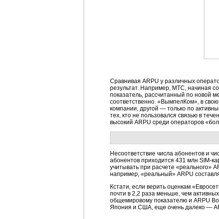
Сравнивая ARPU у различных оператор
результат. Например, МТС, начиная со
показатель, рассчитанный по новой ме
соответственно. «ВымпелКом», в свою
компании, другой — только по активн
тех, кто не пользовался связью в теч
высокий ARPU среди операторов «бол
Несоответствие числа абонентов и числ
абонентов приходится 431 млн SIM-кар
учитывать при расчете «реального» AR
например, «реальный» ARPU составляет
Кстати, если верить оценкам «Евросет
почти в 2,2 раза меньше, чем активны
общемировому показателю и ARPU Вост
Япония и США, еще очень далеко — AR