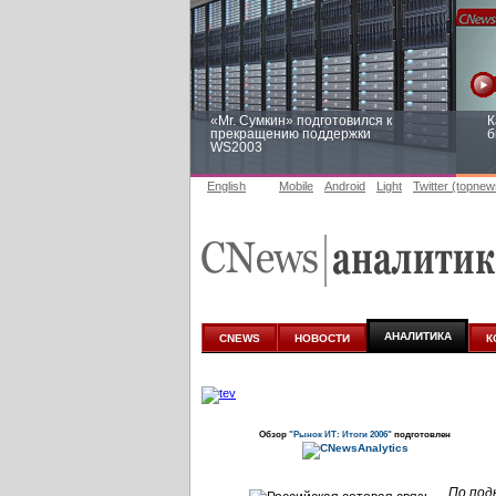
«Mr. Сумкин» подготовился к
К
прекращению поддержки
б
WS2003
English
Mobile
Android
Light
Twitter (topnew
Заоблачная оптимизация: как
Р
Faberlic изменил подход к
п
аналитике
АНАЛИТИКА
CNEWS
НОВОСТИ
К
Обзор
"Рынок ИТ: Итоги 2006"
подготовлен
По под