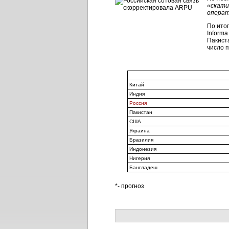
«скати
операт
По итог
Informa
Пакиста
число п
Китай
Индия
Россия
Пакистан
США
Украина
Бразилия
Индонезия
Нигерия
Бангладеш
*- прогноз