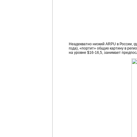
Неадекватно низкий ARPU в России, г
года), «портит» общую картину в реги
на уровне $16-16,5, занимает предпос