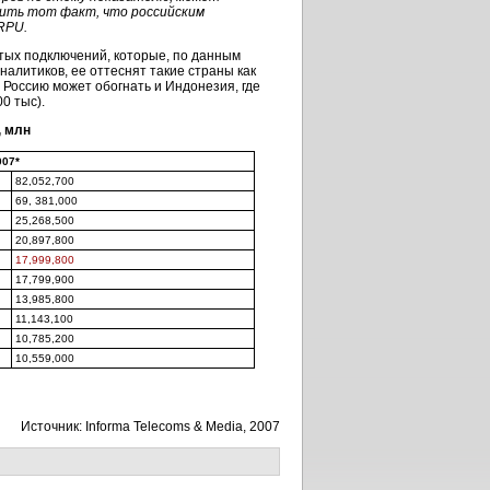
жить тот факт, что российским
RPU.
стых подключений, которые, по данным
аналитиков, ее оттеснят такие страны как
м Россию может обогнать и Индонезия, где
0 тыс).
, млн
007*
82,052,700
69, 381,000
25,268,500
20,897,800
17,999,800
17,799,900
13,985,800
11,143,100
10,785,200
10,559,000
Источник: Informa Telecoms & Media, 2007