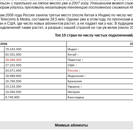
ться» с третьего на пятое место уже в 2007 году. Утешением может слу
орам удалось преломить негативную тенденцию постоянного снижения A
ам 2006 года Россия заняла третье место (после Китая и Индии) по числу чи
 Telecoms & Media, составили 28,5 млн. Однако уже в этом году, по прогнозам 
н и США, где число новых абонентов растет, а не падает как у нас. В будуще
одключений также растет, а разрыв с нашей страной не так уж велик (около 20
Топ 10 стран по числу чистых подключений
2006
2
79,163,300
Индия ↑
62,331,000
Китай ↓
28,496,300
Пакистан ↑
27,222,500
США ↑
24,471,400
Россия ↓
18,889,900
Индонезия ↑
16,766,500
Бразилия
15,133,300
Украина ↓
10,394,500
Нигерия
9,746,900
Бангладеш
Мнимые абоненты