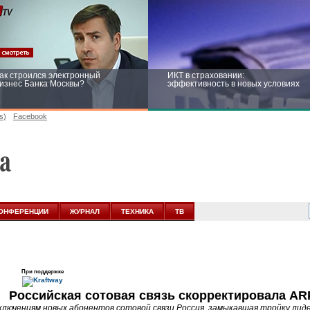
ак строился электронный
ИКТ в страховании:
изнес Банка Москвы?
эффективность в новых условиях
s)
Facebook
ейтинг CNewsInfrastructure 2015:
Информационная безопасность
риглашаем участвовать
бизнеса и госструктур: развитие в
новых условиях
ОНФЕРЕНЦИИ
ЖУРНАЛ
ТЕХНИКА
ТВ
При поддержке
Российская сотовая связь скорректировала A
ключениям новых абонентов сотовой связи Россия, замыкавшая тройку лид