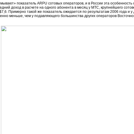
змывают» показатель ARPU сотовых операторов, и в России эта особенность 
дний доход в расчете на одного абонента в месяц у МТС, крупнейшего сотов
7,6. Примерно такой же показатель ожидается по результатам 2006 года и у
енно меньше, чем у подавляющего большинства других операторов Восточно