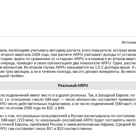
Источни
ов, необходимо учитывать методику расчета этого показателя, которая мож
 второго квартала 2006 года, при расчете ARPU учитывает доходы от установ
тодике, вырос по сравнению со «старым» ARPU и в первом и во втором квартал
 очередь, приводит в своих презентациях два показателя ARPU. Один, рассч
ым абонентам. Во втором случае ARPU оказывается на 1,5-2 доллара выше. А
ение трех месяцев, а не в течение полгода, как это делают конкуренты. Во м
ьшой тройки».
Реальный ARPU
а подключений имеет место и в других регионах. Так, в Западной Европе, по 
т, т.е. отношение «число SIM-карт — число абонентов» составляет примерно 
PU число действительных подписчиков, а не число подключений (SIM-карт). И
 по итогам 2006 года не $32, а $46.
и» о том, что реальных пользователей в России насчитывалось по состоянию н
х SIM-карт (153 млн), то «реальный» российский ARPU будет составлять окол
очной Европы, приближая Россию к таким регионам как Африка, Средний Вост
PU там составляет около $57 и $53 соответственно.