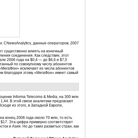
к: CNewsAnalytics, данные операторов, 2007
ет существенно влиять на конечный
ления соединения. Как следствие, этот
е 2006 года на $0,4 — до $6,6 и $7,5
итанный по совокупному числу абонентов
 «МегаФон» исключает из числа абонентов
ногом благодаря этому «МегаФон» имеет самый
оценке Informa Telecoms & Media, на 300 млн
1,44. В этой связи аналитики предлагают
сходя из этого, в Западной Европе,
а конец 2006 года около 70 млн, то есть
о $17. Эта цифра примерно соответствует
ок и Азия. Но до таких развитых стран, как