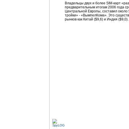
Владельцы двух и более SIM-карт «ра
предварительным итогам 2006 года сре
Центральной Европы, составил около $
тройки» - «ВымпелКома». Это существ
рынков как Китай ($9,6) и Индия ($9,0).