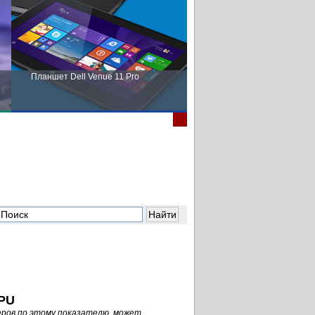
Планшет Dell Venue 11 Pro
Пора выбирать Fujitsu!
RPU
еров по этому показателю, может