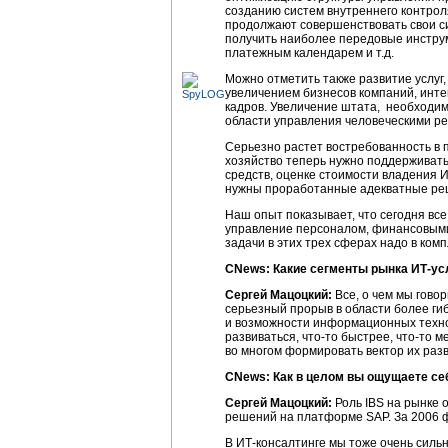
созданию систем внутреннего контроля
продолжают совершенствовать свои с
получить наиболее передовые инстру
платежным календарем и т.д.
Можно отметить также развитие услуг,
увеличением бизнесов компаний, инте
кадров. Увеличение штата, необходим
области управления человеческими ре
Cерьезно растет востребованность в п
хозяйство теперь нужно поддерживать
средств, оценке стоимости владения И
нужны проработанные адекватные реш
Наш опыт показывает, что сегодня вс
управление персоналом, финансовыми
задачи в этих трех сферах надо в комп
CNews: Какие сегменты рынка ИТ-ус
Сергей Мацоцкий:
Все, о чем мы гово
серьезный прорыв в области более г
и возможности информационных технол
развиваться, что-то быстрее, что-то м
во многом формировать вектор их раз
CNews: Как в целом вы ощущаете се
Сергей Мацоцкий:
Роль IBS на рынке
решений на платформе SAP. За 2006 
В ИТ-консалтинге мы тоже очень сильн