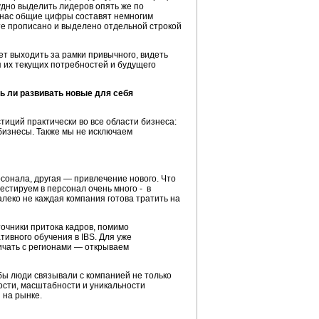
рудно выделить лидеров опять же по
У нас общие цифры составят немногим
акте прописано и выделено отдельной строкой
еет выходить за рамки привычного, видеть
 их текущих потребностей и будущего
 ли развивать новые для себя
тиций практически во все области бизнеса:
бизнесы. Также мы не исключаем
сонала, другая — привлечение нового. Что
естируем в персонал очень много - в
алеко не каждая компания готова тратить на
очники притока кадров, помимо
тивного обучения в IBS. Для уже
ичать с регионами — открываем
бы люди связывали с компанией не только
ости, масштабности и уникальности
 на рынке.