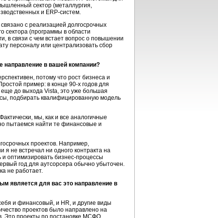
мышленный сектор (металлургия,
изводственных и ERP-систем.
о связано с реализацией долгосрочных
го сектора (программы в области
и, в связи с чем встает вопрос о повышении
лату персоналу или централизовать сбор
ое направление в вашей компании?
ерспективен, потому что рост бизнеса и
Простой пример: в конце 90-х годов для
еще до выхода Vista, это уже большая
ессы, подбирать квалифицированную модель
актически, мы, как и все аналогичные
но пытаемся найти те финансовые и
лгосрочных проектов. Например,
и я не встречал ни одного контракта на
ть и оптимизировать бизнес-процессы
первый год для аутсорсера обычно убыточен.
ка не работает.
ым является для вас это направление в
себя и финансовый, и HR, и другие виды
личество проектов было направлено на
в. Это проекты по постановке МСФО,