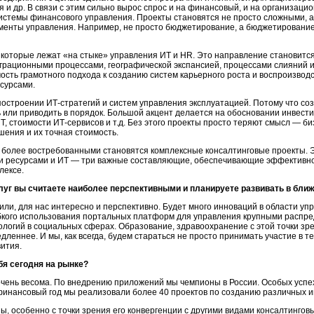
 и др. В связи с этим сильно вырос спрос и на финансовый, и на организаци
истемы финансового управления. Проекты становятся не просто сложными, а
менты управления. Например, не просто бюджетирование, а бюджетирование
 которые лежат «на стыке» управления ИТ и HR. Это направление становится
грационными процессами, географической экспансией, процессами слияний 
ость грамотного подхода к созданию систем карьерного роста и воспроизводс
сурсами.
остроении ИТ-стратегий и систем управления эксплуатацией. Потому что соз
 или приводить в порядок. Большой акцент делается на обосновании инвести
Т, стоимости ИТ-сервисов и т.д. Без этого проекты просто теряют смысл — б
ения и их точная стоимость.
е более востребованными становятся комплексные консалтинговые проекты. Э
 ресурсами и ИТ — три важные составляющие, обеспечивающие эффективност
лексе.
луг вы считаете наиболее перспективными и планируете развивать в бли
рили, для нас интересно и перспективно. Будет много инноваций в области у
ибкого использования портальных платформ для управления крупными распр
огий в социальных сферах. Образование, здравоохранение с этой точки зре
едленнее. И мы, как всегда, будем стараться не просто принимать участие в т
вития.
бя сегодня на рынке?
 очень весома. По внедрению приложений мы чемпионы в России. Особых успе
финансовый год мы реализовали более 40 проектов по созданию различных 
ы, особенно с точки зрения его конвергенции с другими видами консалтингов