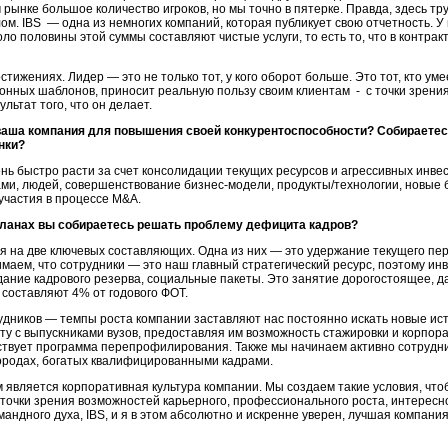
 рынке большое количество игроков, но мы точно в пятерке. Правда, здесь т
ом. IBS — одна из немногих компаний, которая публикует свою отчетность. 
коло половины этой суммы составляют чистые услуги, то есть то, что в контр
тижениях. Лидер — это не только тот, у кого оборот больше. Это тот, кто ум
нных шаблонов, приносит реальную пользу своим клиентам - с точки зрения
льтат того, что он делает.
аша компания для повышения своей конкурентоспособности? Собираетесь
нки?
ь быстро расти за счет консолидации текущих ресурсов и агрессивных инвес
ми, людей, совершенствование бизнес-модели, продукты/технологии, новые 
участия в процессе M&A.
планах вы собираетесь решать проблему дефицита кадров?
 на две ключевых составляющих. Одна из них — это удержание текущего пер
маем, что сотрудники — это наш главный стратегический ресурс, поэтому инв
дание кадрового резерва, социальные пакеты. Это занятие дорогостоящее, д
е составляют 4% от годового ФОТ.
удников — темпы роста компании заставляют нас постоянно искать новые ист
у с выпускниками вузов, предоставляя им возможность стажировки и корпора
ствует программа перепрофилирования. Также мы начинаем активно сотрудн
ородах, богатых квалифицированными кадрами.
м является корпоративная культура компании. Мы создаем такие условия, что
С точки зрения возможностей карьерного, профессионального роста, интересн
андного духа, IBS, и я в этом абсолютно и искренне уверен, лучшая компания