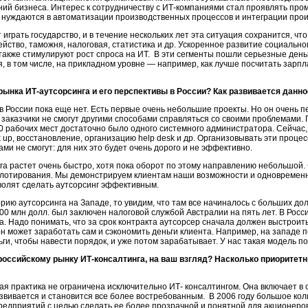
ий бизнеса. Интерес к сотрудничеству с ИТ-компаниями стал проявлять про
их нуждаются в автоматизации производственных процессов и интеграции про
грать государство, и в течение нескольких лет эта ситуация сохранится, чт
ство, таможня, налоговая, статистика и др. Ускоренное развитие социально
также стимулируют рост спроса на ИТ. В эти сегменты пошли серьезные деньг
, в том числе, на прикладном уровне — например, как лучше посчитать зарп
рынка ИТ-аутсорсинга и его перспективы в России? Как развивается данн
в России пока еще нет. Есть первые очень небольшие проекты. Но он очень п
о заказчики не смогут другими способами справляться со своими проблемами. 
 рабочих мест достаточно было одного системного администратора. Сейчас, 
k up, восстановление, организацию help desk и др. Организовывать эти проц
ми не смогут: для них это будет очень дорого и не эффективно.
а растет очень быстро, хотя пока оборот по этому направлению небольшой. Ф
пилотирования. Мы демонстрируем клиентам наши возможности и одновремен
волят сделать аутсорсинг эффективным.
ию аутсорсинга на Западе, то увидим, что там все начиналось с больших до
00 млн долл. был заключен налоговой службой Австралии на пять лет. В Росси
а. Надо понимать, что за срок контракта аутсорсер сначала должен выстрои
он может заработать сам и сэкономить деньги клиента. Например, на западе 
ги, чтобы навести порядок, и уже потом зарабатывает. У нас такая модель по
российскому рынку ИТ-консалтинга, на ваш взгляд? Насколько приоритетн
я практика не ограничена исключительно ИТ- консалтингом. Она включает в 
азвивается и становится все более востребованным. В 2006 году большое ко
едприятий с целью сделать ее более прозрачной и понятной для акционеро