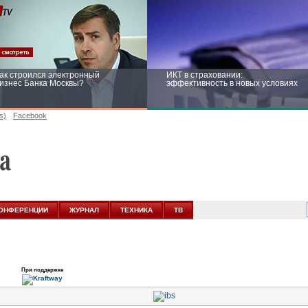
ак строился электронный
ИКТ в страховании:
изнес Банка Москвы?
эффективность в новых условиях
s)
Facebook
ейтинг CNewsInfrastructure 2015:
Информационная безопасность
риглашаем участвовать
бизнеса и госструктур: развитие в
новых условиях
ОНФЕРЕНЦИИ
ЖУРНАЛ
ТЕХНИКА
ТВ
При поддержке