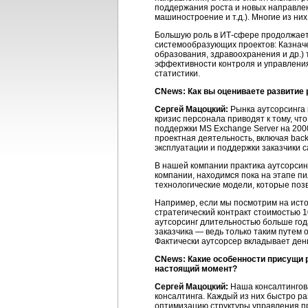
поддержания роста и новых направлен
машиностроение и т.д.). Многие из н
Большую роль в ИТ-сфере продолжает и
системообразующих проектов: Казначей
образования, здравоохранения и др.) 
эффективности контроля и управления
статистики.
CNews: Как вы оцениваете развитие 
Сергей Мацоцкий:
Рынка аутсорсинга 
кризис персонала приводят к тому, чт
поддержки MS Exchange Server на 2000
проектная деятельность, включая bac
эксплуатации и поддержки заказчики са
В нашей компании практика аутсорсинг
компании, находимся пока на этапе 
технологические модели, которые поз
Например, если мы посмотрим на истор
стратегический контракт стоимостью 1
аутсорсинг длительностью больше год
заказчика — ведь только таким путем 
Фактически аутсорсер вкладывает день
CNews: Какие особенности присущи 
настоящий момент?
Сергей Мацоцкий:
Наша консалтингова
консалтинга. Каждый из них быстро р
оптимизацию структуры управления пр