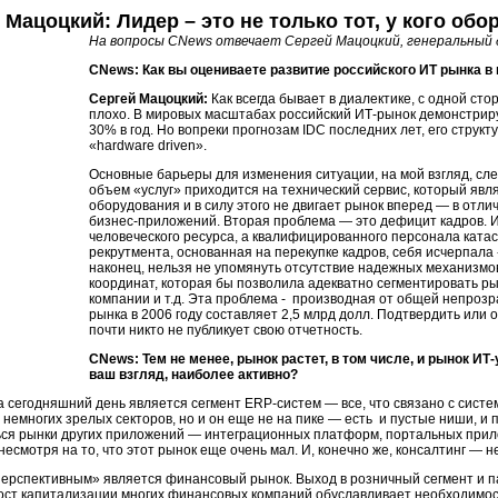
 Мацоцкий: Лидер – это не только тот, у кого об
На вопросы CNews отвечает Сергей Мацоцкий, генеральный 
CNews: Как вы оцениваете развитие российского ИТ рынка в
Сергей Мацоцкий:
Как всегда бывает в диалектике, с одной сто
плохо. В мировых масштабах российский ИТ-рынок демонстрир
30% в год. Но вопреки прогнозам IDC последних лет, его структ
«hardware driven».
Основные барьеры для изменения ситуации, на мой взгляд, сл
объем «услуг» приходится на технический сервис, который яв
оборудования и в силу этого не двигает рынок вперед — в отли
бизнес-приложений. Вторая проблема — это дефицит кадров. ИТ
человеческого ресурса, а квалифицированного персонала ката
рекрутмента, основанная на перекупке кадров, себя исчерпала -
наконец, нельзя не упомянуть отсутствие надежных механизмов
координат, которая бы позволила адекватно сегментировать ры
компании и т.д. Эта проблема - производная от общей непрозр
рынка в 2006 году составляет 2,5 млрд долл. Подтвердить или о
почти никто не публикует свою отчетность.
CNews: Тем не менее, рынок растет, в том числе, и рынок ИТ-
ваш взгляд, наиболее активно?
сегодняшний день является сегмент ERP-систем — все, что связано с системн
 немногих зрелых секторов, но и он еще не на пике — есть и пустые ниши, и 
ься рынки других приложений — интеграционных платформ, портальных прило
есмотря на то, что этот рынок еще очень мал. И, конечно же, консалтинг — н
перспективным» является финансовый рынок. Выход в розничный сегмент и 
рост капитализации многих финансовых компаний обуславливает необходимос