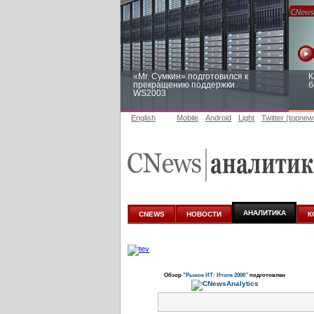
«Mr. Сумкин» подготовился к
К
прекращению поддержки
б
WS2003
English
Mobile
Android
Light
Twitter (topnew
Заоблачная оптимизация: как
Р
Faberlic изменил подход к
п
аналитике
АНАЛИТИКА
CNEWS
НОВОСТИ
К
Обзор
"Рынок ИТ: Итоги 2006"
подготовлен