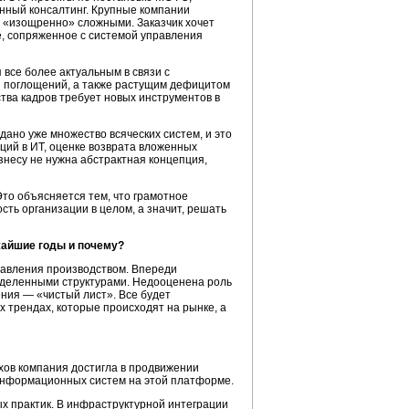
онный консалтинг. Крупные компании
 «изощренно» сложными. Заказчик хочет
, сопряженное с системой управления
 все более актуальным в связи с
и поглощений, а также растущим дефицитом
тва кадров требует новых инструментов в
дано уже множество всяческих систем, и это
ций в ИТ, оценке возврата вложенных
изнесу не нужна абстрактная концепция,
то объясняется тем, что грамотное
ь организации в целом, а значит, решать
жайшие годы и почему?
правления производством. Впереди
еделенными структурами. Недооценена роль
ния — «чистый лист». Все будет
ех трендах, которые происходят на рынке, а
хов компания достигла в продвижении
информационных систем на этой платформе.
ых практик. В инфраструктурной интеграции