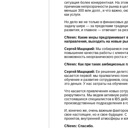
ситуация более конкурентная. На этом
причинам непрозрачности рынка в цел
меньше 300 млн долл., и что важно, о
как услуги.
Но дело же не только в финансовых дос
задачу шире — за пределами традицио
развития, и главное — отвечает за резу
CNews: Какие меры предпринимает в
направления, выходить на новые ры
Сергей Мацоцкий:
Мы собираемся очен
повышение качества работы с клиента
возможность неорганического роста и 
CNews: Как при таких амбициозных 
Сергей Мацоцкий:
Ее решение делится
касается первой: мы прагматично пони
обучение и развитие сотрудников, соз
это деньги. У нас затраты на обучени
Что касается привлечения новых сотр
рекрутмента. Мы ведем активную работ
состоявшихся специалистов в IBS дей
производственные подразделения в г
И, конечно же, очень важным факторо
свое настоящее, но и свое будущее. 
проектов, внутренней атмосферы и ком
CNews: Спасибо.