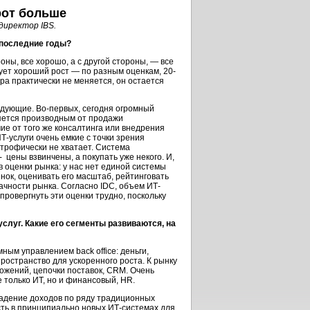
орот больше
директор IBS.
 последние годы?
роны, все хорошо, а с другой стороны, — все
ует хороший рост — по разным оценкам, 20-
ура практически не меняется, он остается
едующие. Во-первых, сегодня огромный
ляется производным от продажи
чие от того же консалтинга или внедрения
-услуги очень емкие с точки зрения
строфически не хватает. Система
 цены взвинчены, а покупать уже некого. И,
 оценки рынка: у нас нет единой системы
нок, оценивать его масштаб, рейтинговать
ачности рынка. Согласно IDC, объем ИТ-
провергнуть эти оценки трудно, поскольку
услуг. Какие его сегменты развиваются, на
ым управлением back office: деньги,
пространство для ускоренного роста. К рынку
жений, цепочки поставок, CRM. Очень
е только ИТ, но и финансовый, HR.
падение доходов по ряду традиционных
ть в принципиально новых ИТ-системах для