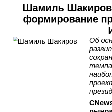
Шамиль Шакиров:
формирование пр
Об ос
развит
сохра
темпа
наибо
проек
прези
CNews
рынок