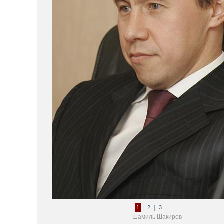
|
|
|
1
2
3
Шамиль Шакиров