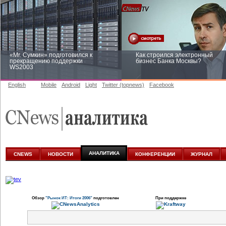
«Mr. Сумкин» подготовился к
Как строился электронный
прекращению поддержки
бизнес Банка Москвы?
WS2003
English
Mobile
Android
Light
Twitter (topnews)
Facebook
Заоблачная оптимизация: как
Рейтинг CNewsInfrastructure 20
Faberlic изменил подход к
приглашаем участвовать
аналитике
АНАЛИТИКА
CNEWS
НОВОСТИ
КОНФЕРЕНЦИИ
ЖУРНАЛ
Обзор
"Рынок ИТ: Итоги 2006"
подготовлен
При поддержке