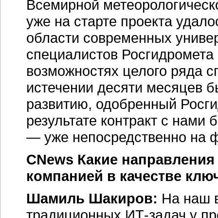
Всемирной метеорологическо
уже на старте проекта удало
области современных униве
специалистов Росгидромета 
возможностях целого ряда 
истечении десяти месяцев б
развитию, одобренный Росг
результате контракт с нами 
— уже непосредственно на ф
CNews Какие направления 
компанией в качестве кл
Шамиль Шакиров:
На наш в
традиционных ИТ-задач у пр