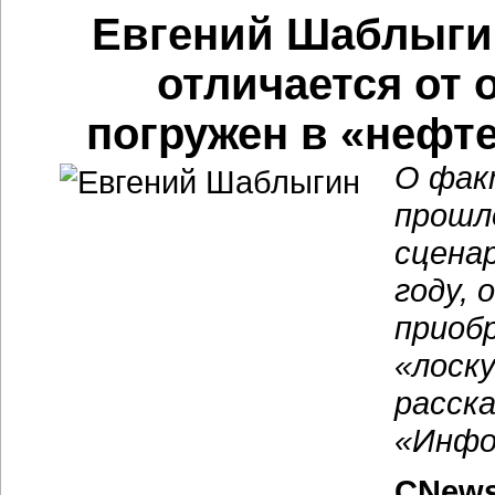
Евгений Шаблыги
отличается от 
погружен в «нефт
О фак
прошл
сценар
году, 
приоб
«лоск
расск
«Инфо
CNews