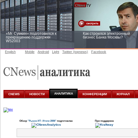
«Mr. Сумкин» подготовился к
Как строился электронный
прекращению поддержки
бизнес Банка Москвы?
WS2003
English
Mobile
Android
Light
Twitter (topnews)
Facebook
Заоблачная оптимизация: как
Рейтинг CNewsInfrastructure 20
Faberlic изменил подход к
приглашаем участвовать
аналитике
АНАЛИТИКА
CNEWS
НОВОСТИ
КОНФЕРЕНЦИИ
ЖУРНАЛ
Обзор
"Рынок ИТ: Итоги 2006"
подготовлен
При поддержке