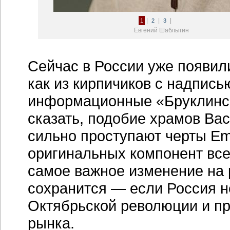
|
|
|
1
2
3
Евгений Шаблыгин
Сейчас в России уже появили
как из кирпичиков с надпись
информационные «Бруклинск
сказать, подобие храмов Ва
сильно проступают черты Empi
оригинальных компонент все
самое важное изменение на р
сохранится — если Россия н
Октябрьской революции и пр
рынка.