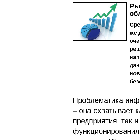
Ры
об
Сре
же 
оче
реш
нап
дан
нов
без
Проблематика инф
– она охватывает 
предприятия, так 
функционирования 