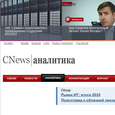
«Mr. Сумкин» подготовился к
Как строился электронный
прекращению поддержки
бизнес Банка Москвы?
WS2003
English
Mobile
Android
Light
Twitter (topnews)
Facebook
Заоблачная оптимизация: как
Рейтинг CNewsInfrastructure 20
Faberlic изменил подход к
приглашаем участвовать
аналитике
АНАЛИТИКА
CNEWS
НОВОСТИ
КОНФЕРЕНЦИИ
ЖУРНАЛ
Обзор
Рынок ИТ: итоги 2010
Подготовка к облачной лихо