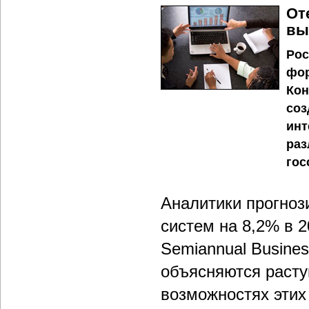
От
вы
Рос
фор
Кон
соз
инт
раз
гос
Аналитики прогноз
систем на 8,2% в 2
Semiannual Busines
объясняются раст
возможностях этих 