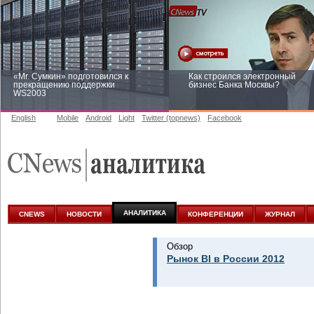
«Mr. Сумкин» подготовился к
Как строился электронный
прекращению поддержки
бизнес Банка Москвы?
WS2003
English
Mobile
Android
Light
Twitter (topnews)
Facebook
Заоблачная оптимизация: как
Рейтинг CNewsInfrastructure 20
Faberlic изменил подход к
приглашаем участвовать
аналитике
АНАЛИТИКА
CNEWS
НОВОСТИ
КОНФЕРЕНЦИИ
ЖУРНАЛ
Обзор
Рынок BI в России 2012