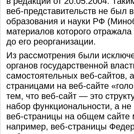
в редакции от 20.05.2004. Так
веб-представительств
не был в
образования и науки РФ (Мино
материалов которого отражала
до его реорганизации.
Из рассмотрения были исключ
органов государственной власт
самостоятельных
веб-сайтов,
а
страницами на
веб-сайте
«голо
тем, что
веб-сайт —
это структ
набор функциональности, а не
веб-страницы
на общем сайте м
например,
веб-страницы
Федер