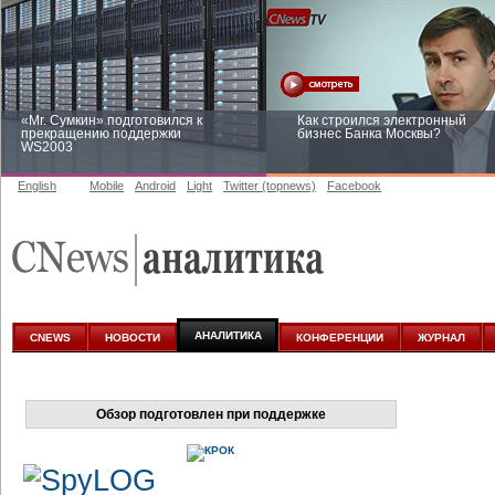
«Mr. Сумкин» подготовился к
Как строился электронный
прекращению поддержки
бизнес Банка Москвы?
WS2003
English
Mobile
Android
Light
Twitter (topnews)
Facebook
Заоблачная оптимизация: как
Рейтинг CNewsInfrastructure 20
Faberlic изменил подход к
приглашаем участвовать
аналитике
АНАЛИТИКА
CNEWS
НОВОСТИ
КОНФЕРЕНЦИИ
ЖУРНАЛ
Обзор подготовлен при поддержке