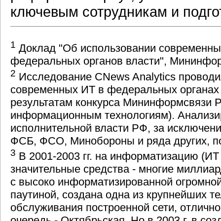
ключевым сотрудникам и подго
1
Доклад "Об использовании современны
федеральных органов власти", Мининформ
2
Исследование CNews Analytics проводил
современных ИТ в федеральных органах 
результатам конкурса Мининформсвязи РФ
информационным технологиям). Анализи
исполнительной власти РФ, за исключени
ФСБ, ФСО, Минобороны и ряда других, п
3
В 2001-2003 гг. на информатизацию (И
значительные средства - многие миллиа
с высоко информатизированной огромной
паутиной, создана одна из крупнейших т
обслуживания построенной сети, отличн
очередь - Октябрьская. Но в 2003 г. в 