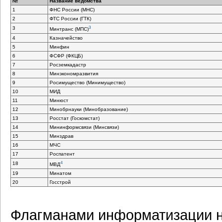
№
Название ведомства
1
ФНС России (МНС)
2
ФТС России (ГТК)
3
3
Минтранс (МПС)
4
Казначейство
5
Минфин
6
ФСФР (ФКЦБ)
7
Росземкадастр
8
Минэкономразвития
9
Росимущество (Минимущество)
10
МИД
11
Минюст
12
Минобрнауки (Минобразование)
13
Росстат (Госкомстат)
14
Мининформсвязи (Минсвязи)
15
Минздрав
16
МЧС
17
Роспатент
4
18
МВД
19
Минатом
20
Госстрой
Флагманами информатизации н