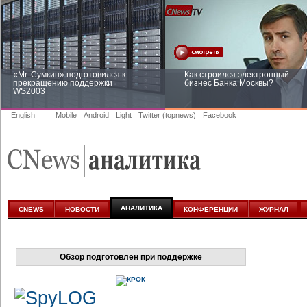
«Mr. Сумкин» подготовился к
Как строился электронный
прекращению поддержки
бизнес Банка Москвы?
WS2003
English
Mobile
Android
Light
Twitter (topnews)
Facebook
Заоблачная оптимизация: как
Рейтинг CNewsInfrastructure 20
Faberlic изменил подход к
приглашаем участвовать
аналитике
АНАЛИТИКА
CNEWS
НОВОСТИ
КОНФЕРЕНЦИИ
ЖУРНАЛ
Обзор подготовлен при поддержке