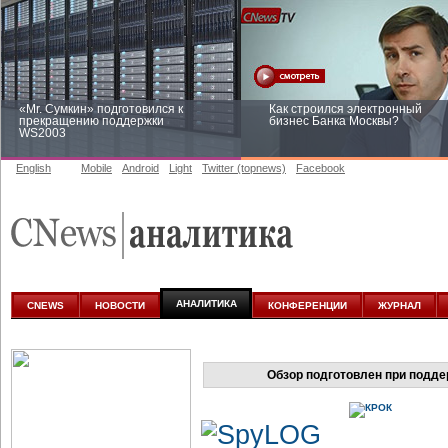
«Mr. Сумкин» подготовился к
Как строился электронный
прекращению поддержки
бизнес Банка Москвы?
WS2003
English
Mobile
Android
Light
Twitter (topnews)
Facebook
Заоблачная оптимизация: как
Рейтинг CNewsInfrastructure 20
Faberlic изменил подход к
приглашаем участвовать
аналитике
АНАЛИТИКА
CNEWS
НОВОСТИ
КОНФЕРЕНЦИИ
ЖУРНАЛ
Обзор подготовлен при подд