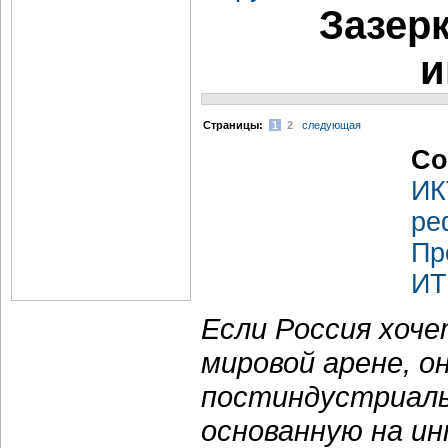
Зазер
и
Cтраницы:
1
2
следующая
Со
ИК
ре
Пр
ИТ
Если Россия хоч
мировой арене, о
постиндустриаль
основанную на и