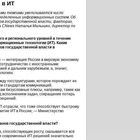
 в ИТ
ыми темпами увеличивается число
ределенных информационных систем. Об
ов государственной власти, факторах,
ла CNews Наталья Малышко, директор по
о и регионального уровней в течение
рмационные технологии (ИТ). Какие
ов государственной власти в
— интеграция России в мировую экономику
 сотрудничество с иностранными
ией и дальним зарубежьем, а, значит,
логиях.
ду госструктурами, которое порождает их
м стандартам коммуникаций.
ам безусловные плюсы, например, такие как
д исполнением задач, сокращение потерь
 решений.
Т-отрасли
, что тоже способствует быстрому
звитие ИТ в России, — Министерство
ганов государственной власти?
, способствующих росту, сказывается всё
ия современных ИТ-решений значительно