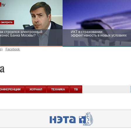
ак строился электронный
ИКТ в страховании:
изнес Банка Москвы?
эффективность в новых условиях
s)
Facebook
ейтинг CNewsInfrastructure 2015:
Информационная безопасность
риглашаем участвовать
бизнеса и госструктур: развитие в
новых условиях
ОНФЕРЕНЦИИ
ЖУРНАЛ
ТЕХНИКА
ТВ