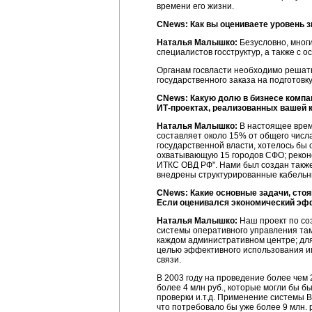
времени его жизни.
CNews: Как вы оцениваете уровень 
Наталья Малышко:
Безусловно, многи
специалистов госструктур, а также с 
Органам госвласти необходимо решат
государственного заказа на подготовку
CNews: Какую долю в бизнесе компа
ИТ-проектах
, реализованных вашей 
Наталья Малышко:
В настоящее врем
составляет около 15% от общего числ
государственной власти, хотелось б
охватывающую 15 городов СФО; рекон
ИТКС ОВД РФ". Нами был создан такж
внедрены структурированные кабельн
CNews: Какие основные задачи, сто
Если оценивался экономический эффе
Наталья Малышко:
Наш проект по со
системы оперативного управления та
каждом административном центре; для 
целью эффективного использования им
связи.
В 2003 году на проведение более чем 
более 4 млн руб., которые могли бы 
проверки и.т.д. Применение системы 
что потребовало бы уже более 9 млн. 