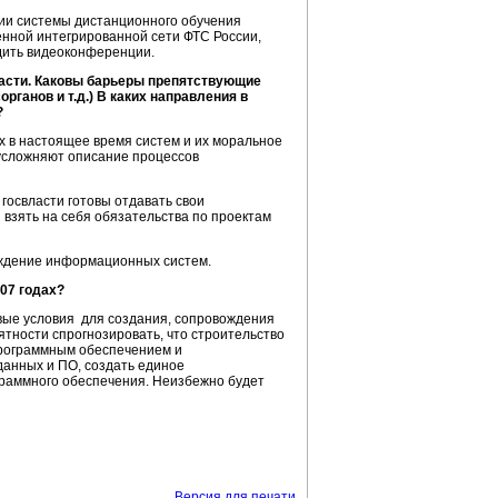
ции системы дистанционного обучения
енной интегрированной сети ФТС России,
дить видеоконференции.
ласти. Каковы барьеры препятствующие
ганов и т.д.) В каких направления в
?
 в настоящее время систем и их моральное
 усложняют описание процессов
ы госвласти готовы отдавать свои
взять на себя обязательства по проектам
ождение информационных систем.
07 годах?
вые условия для создания, сопровождения
тности спрогнозировать, что строительство
программным обеспечением и
анных и ПО, создать единое
граммного обеспечения. Неизбежно будет
Версия для печати