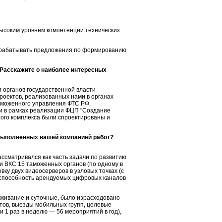
евысоким уровнем компетенции технических
азрабатывать предложения по формированию
 Расскажите о наиболее интересных
органов государственной власти
роектов
, реализованных нами в органах
аможенного управления ФТС РФ,
и в рамках реализации ФЦП "Создание
ого комплекса были спроектированы и
 выполненных вашей компанией работ?
сматривался как часть задачи по развитию
 ВКС 15 таможенных органов (по одному в
ку двух видеосерверов в узловых точках (с
ю способность арендуемых цифровых каналов
роживание и суточные, было израсходовано
тов, выезды мобильных групп, целевые
 1 раз в неделю — 56 мероприятий в год),