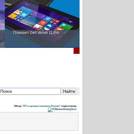
Планшет Dell Venue 11 Pro
Пора выбирать Fujitsu!
Обзор
"ИТ в органах госвласти России"
подготовлен