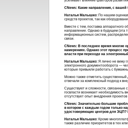
усиливает влияние факторов развити
CNews: Какие направления, с вашей т
Наталья Малышко:
По нашим оценкам
средств проектов, так как оборудован
Вместе с тем, поставка аппаратного 
направление. Однако в будущем (эта 
информационных систем, распределенн
связи.
CNews: В последнее время многие ор
намерениях. Однако этот процесс пр
власти при переходе на электронны
Наталья Малышко:
Я лично не вижу 
электронного документооборота — чел
которые привыкли работать с бумажны
Можно также отметить существенный 
отвечали за комплексный подход к вн
Существуют и сложности, связанные с
госвласти возникает необходимость в
отсутствует опыт внедрения проектов
CNews: Значительно большие пробле
в котором с каждым годом только н
удостоверяющих центров для ЭЦП?
Наталья Малышко:
Кроме многоплатф
также различие приоритетов в тех ил