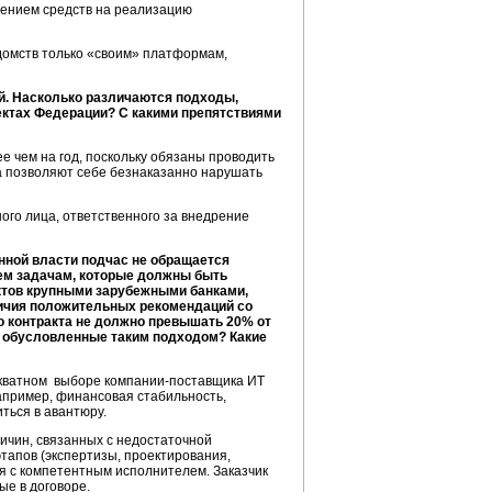
лением средств на реализацию
едомств только «своим» платформам,
й. Насколько различаются подходы,
ектах Федерации? С какими препятствиями
е чем на год, поскольку обязаны проводить
ва позволяют себе безнаказанно нарушать
ого лица, ответственного за внедрение
нной власти подчас не обращается
тем задачам, которые должны быть
актов крупными зарубежными банками,
личия положительных рекомендаций со
го контракта не должно превышать 20% от
и, обусловленные таким подходом? Какие
декватном выборе компании-поставщика ИТ
например, финансовая стабильность,
ться в авантюру.
ричин, связанных с недостаточной
тапов (экспертизы, проектирования,
я с компетентным исполнителем. Заказчик
ые в договоре.