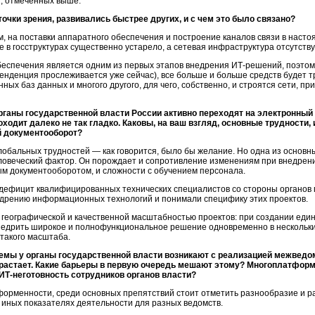
я, отмеченных выше.
очки зрения, развивались быстрее других, и с чем это было связано?
, на поставки аппаратного обеспечения и построение каналов связи в наст
ие в госструктурах существенно устарело, а сетевая инфраструктура отсутств
обеспечения является одним из первых этапов внедрения
ИТ-решений
, поэто
тенденция прослеживается уже сейчас), все больше и больше средств будет т
ых баз данных и многого другого, для чего, собственно, и строятся сети, п
ганы государственной власти России активно переходят на электронный 
оходит далеко не так гладко. Каковы, на ваш взгляд, основные трудност
й документооборот?
глобальных трудностей — как говорится, было бы желание. Но одна из основ
овеческий фактор. Он порождает и сопротивление изменениям при внедрени
м документооборотом, и сложности с обучением персонала.
дефицит квалифицированных технических специалистов со стороны органов г
едрению информационных технологий и понимали специфику этих проектов.
 географической и качественной масштабностью проектов: при создании еди
недрить широкое и полнофункциональное решение одновременно в нескольких
 такого масштаба.
мы у органы государственной власти возникают с реализацией межведом
арастает. Какие барьеры в первую очередь мешают этому? Многоплатфор
ИТ-неготовность
сотрудников органов власти?
орменности, среди основных препятствий стоит отметить разнообразие и р
и иных показателях деятельности для разных ведомств.