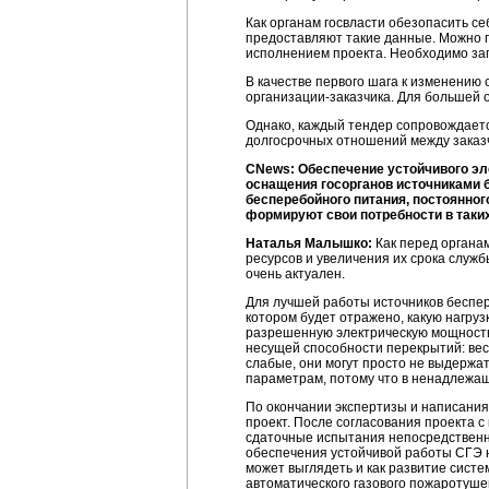
Как органам госвласти обезопасить с
предоставляют такие данные. Можно 
исполнением проекта. Необходимо за
В качестве первого шага к изменению 
организации-заказчика
. Для большей 
Однако, каждый тендер сопровождаетс
долгосрочных отношений между заказ
CNews: Обеспечение устойчивого эл
оснащения госорганов источниками б
бесперебойного питания, постоянног
формируют свои потребности в таки
Наталья Малышко:
Как перед органам
ресурсов и увеличения их срока служб
очень актуален.
Для лучшей работы источников беспер
котором будет отражено, какую нагру
разрешенную электрическую мощность
несущей способности перекрытий: вес
слабые, они могут просто не выдержат
параметрам, потому что в ненадлежа
По окончании экспертизы и написания 
проект. После согласования проекта 
сдаточные испытания непосредственн
обеспечения устойчивой работы СГЭ н
может выглядеть и как развитие сист
автоматического газового пожаротушен