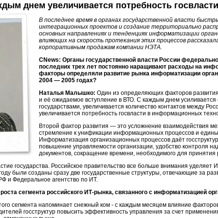
дым днем увеличивается потребность госвласти
В последнее время в органах государственной власти быстр
интеграционных проектов и создание территориально расп
основных направлениях и тенденциях информатизации орган
влияющих на скорость протекания этих процессов рассказа
корпоративным продажам компании НЭТА.
CNews: Органы государственной власти России федеральног
последних трех лет постоянно наращивают расходы на инфо
факторы определяли развитие рынка информатизации орган
2004 — 2005 годах?
Наталья Малышко:
Один из определяющих факторов развития 
и её ожидаемое вступление в ВТО. C каждым днем усиливается
государствами, увеличивается количество контактов между Росс
увеличивается потребность госвласти в информационных техно
Второй фактор развития — это усложнение взаимодействия меж
стремление к унификации информационных процессов и едины
Информатизация организационных процессов даёт госструктур
повышение управляемости организации, удобство контроля на
документов, сокращение времени, необходимого для принятия
стие государства. Российское правительство все больше внимания уделяет
И
4 году были созданы сразу две государственные структуры, отвечающие за ра
Ф и Федеральное агентство по ИТ.
 роста сегмента российского
ИТ-рынка
, связанного с информатизацией ор
ого сегмента напоминает снежный ком - с каждым месяцем влияние факторов
дителей госструктур повысить эффективность управления за счет применен