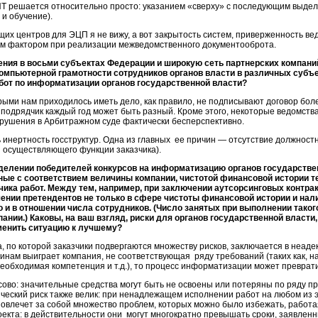
ИТ решается относительно просто: указанием «сверху» с последующим выде
 и обучение).
их центров для ЭЦП я не вижу, а вот закрытость систем, приверженность в
м фактором при реализации межведомственного документооброта.
ния в восьми субъектах Федерации и широкую сеть партнерских компани
компьютерной грамотности сотрудников органов власти в различных субъ
бот по информатизации органов государственной власти?
рыми нам приходилось иметь дело, как правило, не подписывают договор боле
м подрядчик каждый год может быть разный. Кроме этого, некоторые ведомст
нарушения в Арбитражном суде фактически бесперспективно.
инертность госструктур. Одна из главных ее причин — отсутствие должностн
и осуществляющего функции заказчика).
делении победителей конкурсов на информатизацию органов государстве
нные с соответствием величины компании, чистотой финансовой истории 
чика
работ. Между тем, например, при заключении аутсорсинговых контр
шении претендентов не только в сфере чистоты финансовой истории и на
о и в отношении числа сотрудников. (Число занятых при выполнении тако
ании.) Каковы, на ваш взгляд, риски для органов государственной власт
менить ситуацию к лучшему?
, по которой заказчики подвергаются множеству рисков, заключается в неа
ичинам выиграет компания, не соответствующая ряду требований (таких как, 
необходимая компетенция и т.д.), то процесс информатизации может преврати
сово: значительные средства могут быть не освоены или потеряны по ряду п
ческий риск также велик: при ненадлежащем исполнении работ на любом из э
овлечет за собой множество проблем, которых можно было избежать, работа
екта: в действительности они могут многократно превышать сроки, заявленн