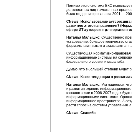
Помимо этого система ВКС использует
должностных лиц таможенных органов 
была модернизирована за 2001 — 200
CNews: Использование аутсорсинга 
развитию этого направления? (Норма
сфере ИТ аутсорсинг для органов го
Наталья Малышко:
Существенно преп
устаревание, большое количество ста
формальным языком и сказываются на 
Существующая
нормативно-правовая
информационные системы на сопровожд
федерального уровня и масштаба.
Думаю, что в большей степени будет
CNews: Какие тенденции в развитии 
Наталья Малышко:
Мы надеемся, что
и развития единого информационного 
каналов связи в
2006-2007 годах
будет
информационными системами. Органам
информационное пространство. А созд
расти спрос на системы управления
И
CNews: Спасибо.