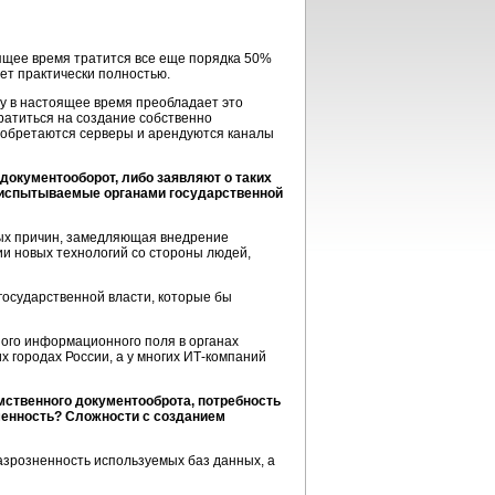
оящее время тратится все еще порядка 50%
ует практически полностью.
му в настоящее время преобладает это
ратиться на создание собственно
риобретаются серверы и арендуются каналы
документооборот, либо заявляют о таких
и, испытываемые органами государственной
ных причин, замедляющая внедрение
и новых технологий со стороны людей,
осударственной власти, которые бы
ного информационного поля в органах
 городах России, а у многих
ИТ-компаний
ственного документооброта, потребность
менность? Сложности с созданием
азрозненность используемых баз данных, а