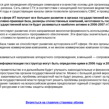
ся для проведения обучающих семинаров и в качестве основы для организа
региона. Сеть связи СТУ, в соответствии с концепцией построения ведомств
4 годы и существующие каналы связи позволили организовать СВКС и прово
в сфере ИТ получает все большее развитие в органах государственной в
тивно-правовая база, размеры отечественных компаний, неготовность госор
сударственной власти будет развиваться наиболее активно в
2006-2007 гг
ятствуют развитию этого направления многоплатформенность используемых
рого и «самописного» программного обеспечения. Эти факторы значительно
стоимости проекта и его длительности.
база также не способствует развитию аутсорсинга в
ИТ-сфере
. Не все орган
ение коммерческим компаниям, и не многие коммерческие компании готовы 
 развиваться направление аппаратного сопровождения, в меньшей — сопров
информатизации госструктур могут быть определяю-щими в 2006 году и 20
 правительство и в дальнейшем будет улучшать законодательные и финансо
пространства органов государственной власти. Можно с большой долей вероя
 заканчиваться, проблемы аппаратной части будут решены, дело станет за 
 государственной власти предстоит решить проблемы разрозненности баз д
ание такового на всероссийском уровне предполагает единый стандарт про
Т-ресурсами
и системы защиты информации.
Вернуться на главную страницу обзора