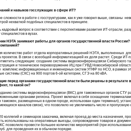
знаний и навыков госслужащих в сфере ИТ?
е сложности в работе с госструктурами, как я уже говорил выше, связаны н
острой нехваткой подобных специалистов в принципе.
ь кадровый вопрос в соответствии с перспективами развития ИТ-отрасли, р
 специалистов в вузах.
нии НЭТА занимают работы для органов государственной власти России?
компанией?
я количество работ отдела корпоративных решений НЭТА, выполненных для 
а проектов. В связи с всеобщей информатизацией их доля растет. Среди
ИТ-п
ы отметить следующие: создание системы видеоконференцсвязи Сибирского т
струкция и техническое перевооружение ИЦ при ГУВД Новосибирской област
е комплекс информационных и инженерных систем УПФР по НСО, в рамках эт
ые системы (СКС) на 900 портов
6-ой категории
, СГЭ на 80 кВА.
ящие перед органами государственной власти были решены в результате
кт, то какой он?
зданию системы видеоконференцсвязи (ВКС) для таможенных органов СТУ рас
моженными органами региона. Проект включал в себя оснащение терминалами
таможен, размещенных в одном городе, использован один терминал), установ
еющихся каналов связи), что позволило не увеличивать число и пропускну
20 коллегий и семинаров заказчика, включая проезд до места назначения, п
быть использованы на оперативные выезды, сопровождение товаров и докумен
ВКС позволило провести большее количество мероприятий (при использовании
руб. для проведения их в обычном порядке.