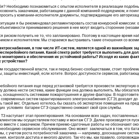
ебя? Необходимо познакомиться с опытом исполнителя в реализации подобн
позвонить заказчикам, работающим с данной
компанией-подрядчиком
, и пои
просить у
компании-исполнителя
документы, подтверждающие его авторизац
ситуации я бы рекомендовал регламентировать состав конкурсной комиссии: о
объективности принимаемого решения в нее могут входить сторонние (незави
я риском получить не то, что запланировано. Поэтому в настоящее время н
чиком и исполнителем. Мы стараемся выстраивать такие отношения со всем
ектроснабжения, в том числе
ИТ-систем
, является одной из важнейших за
есперебойного питания. Какой спектр работ требуется выполнить для до
о мониторинга и обеспечения их устойчивой работы? Исходя из каких фак
х устройствах?
и государственной власти, так и перед
бизнес-сообществами
, стоит пробле
ы, защиты инвестиций, если хотите. Вопрос доступности сервисов, работающи
ебойного питания еще перед установкой требуется произвести экспертную о
зку должна нести система, какие функции она должна выполнять. Мы обязател
, оснащенность системами пожаротушения и другие факторы. В подготовите
 современных систем гарантированного электроснабжения (СГЭ) доходит до 80
ь такой вес. Отдельно хотелось бы сказать об экспертизе помещения на пре
щих условиях батареи СГЭ существенно снижают свой срок службы.
ТЗ наступает этап проектирования. На основании всех задач, поставленных 
с клиентом мы осуществляем поставку и монтаж СГЭ. Далее производятся
пус
о вместе с заказчиком. Причем
приемо-сдаточные
работы не обозначают око
еобходимо сервисное обслуживание. Оно может заключаться в том, что батар
емы, с учетом роста потребностей заказчика — например, дооснащение систе
ия, контроля доступа и многого другого. Так что мы, как правило, сопровожд