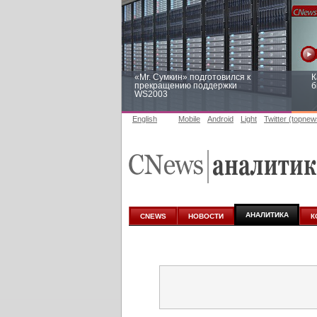
«Mr. Сумкин» подготовился к
К
прекращению поддержки
б
WS2003
English
Mobile
Android
Light
Twitter (topnew
Заоблачная оптимизация: как
Р
Faberlic изменил подход к
п
аналитике
АНАЛИТИКА
CNEWS
НОВОСТИ
К