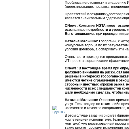
Проблема неготовности к внедрению 
(проектирование, поставка, внедрение
Препятствий к созданию удостоверяющ
является значительным сдерживающи
CNews: Компания НЭТА имеет отделе
осознанные потребности и уровень 
Вы сталкивались при проведении ра
Наталья Малышко:
Госорганы, с кото
конкурсные торги, а по их результата
условия договора, а оспаривать эти 
Очень часто приходится преодолевать 
ИТ-проекта
в организации (фактическ
CNews: В настоящее время при опре
должного внимания на риски, связа
решены в интересах
госоргана-заказ
имеются четкие ограничения в отно
стороны известных игроков рынка, н
численности всех специалистов комп
шаги необходимо сделать, чтобы из
Наталья Малышко:
Основная причина
услуг. Если тендер по каким–либо пр
количество и качество специалистов, 
В этом случае заказчик рискует финан
компетенцией исполнителя. Технологи
монтажа) уже реализованный проект п
также рискует сроками исполнения про