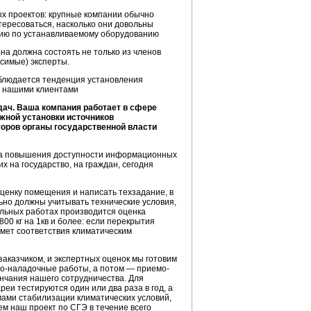
ых проектов: крупные компании обычно
нтересоваться, насколько они довольны
ию по устанавливаемому оборудованию
на должна состоять не только из членов
симые) эксперты.
аблюдается тенденция установления
и нашими клиентами
дач. Ваша компания работает в сфере
лжной установки источников
торов органы государственной власти
ма повышения доступности информационных
х на государство, на граждан, сегодня
ценку помещения и написать техзадание, в
ьно должны учитывать технические условия,
льных работах производится оценка
0 кг на 1кв и более: если перекрытия
дмет соответствия климатическим
заказчиком, и экспертных оценок мы готовим
ко-наладочные
работы, а потом — приемо-
нчания нашего сотрудничества. Для
еи тестируются один или два раза в год, а
мами стабилизации климатических условий,
аем наш проект по СГЭ в течение всего