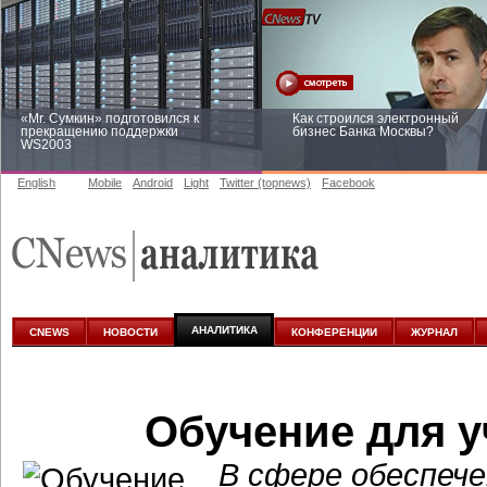
«Mr. Сумкин» подготовился к
Как строился электронный
прекращению поддержки
бизнес Банка Москвы?
WS2003
English
Mobile
Android
Light
Twitter (topnews)
Facebook
Заоблачная оптимизация: как
Рейтинг CNewsInfrastructure 20
Faberlic изменил подход к
приглашаем участвовать
аналитике
АНАЛИТИКА
CNEWS
НОВОСТИ
КОНФЕРЕНЦИИ
ЖУРНАЛ
Обучение для у
В сфере обеспече