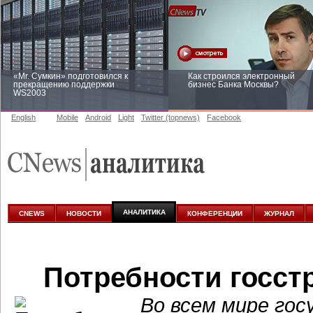
«Mr. Сумкин» подготовился к
Как строился электронный
прекращению поддержки
бизнес Банка Москвы?
WS2003
English
Mobile
Android
Light
Twitter (topnews)
Facebook
Заоблачная оптимизация: как
Рейтинг CNewsInfrastructure 20
Faberlic изменил подход к
приглашаем участвовать
аналитике
АНАЛИТИКА
CNEWS
НОВОСТИ
КОНФЕРЕНЦИИ
ЖУРНАЛ
Потребности госстр
Во всем мире го