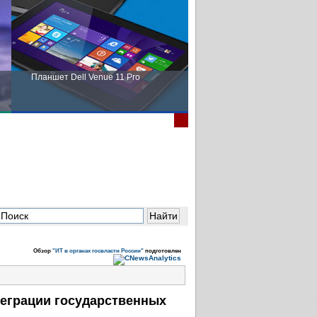
Планшет Dell Venue 11 Pro
Пора выбирать Fujitsu!
Обзор
"ИТ в органах госвласти России"
подготовлен
теграции государственных