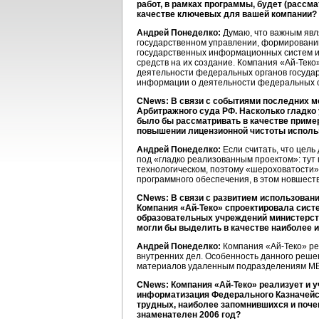
работ, в рамках программы, будет (рассм
качестве ключевых для вашей компании?
Андрей Понеделко:
Думаю, что важным явл
государственном управлении, формировани
государственных информационных систем и 
средств на их создание. Компания «Ай-Тек
деятельности федеральных органов государ
информации о деятельности федеральных ор
CNews: В связи с событиями последних м
Арбитражного суда РФ. Насколько гладко
было бы рассматривать в качестве пример
повышении лицензионной чистоты исполь
Андрей Понеделко:
Если считать, что цель
под «гладко реализованным проектом»: тут
технологическом, поэтому «шероховатости»
программного обеспечения, в этом новшест
CNews: В связи с развитием использовани
Компания «Ай-Теко» спроектировала сист
образовательных учреждений министерств
могли бы выделить в качестве наиболее 
Андрей Понеделко:
Компания «Ай-Теко» ре
внутренних дел. Особенность данного реше
материалов удаленным подразделениям МВ
CNews: Компания «Ай-Теко» реализует и у
информатизация Федерального Казначейств
трудных, наиболее запомнившихся и поче
знаменателен 2006 год?