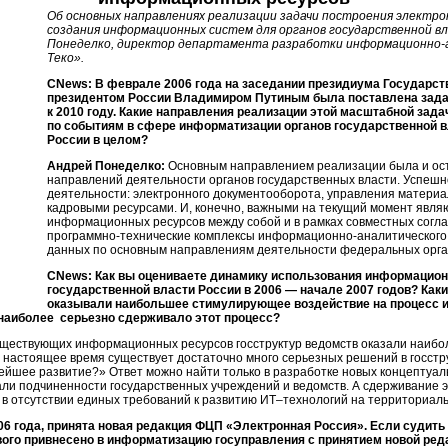
Об основных направлениях реализации задачи построения электро
создания информационных систем для органов государственной в
Понеделко, директор департамента разработки информационно-а
Теко».
CNews: В феврале 2006 года на заседании президиума Государст
президентом России Владимиром Путиным была поставлена задач
к 2010 году. Какие направления реализации этой масштабной зад
по событиям в сфере информатизации органов государственной в
России в целом?
Андрей Понеделко:
Основным направлением реализации была и ос
направлений деятельности органов государственных власти. Успеш
деятельности: электронного документооборота, управления матери
кадровыми ресурсами. И, конечно, важными на текущий момент явля
информационных ресурсов между собой и в рамках совместных согл
программно-технические комплексы информационно-аналитического
данных по основным направлениям деятельности федеральных орган
CNews: Как вы оцениваете динамику использования информацион
государственной власти России в 2006 — начале 2007 годов? Как
оказывали наибольшее стимулирующее воздействие на процесс и
 наиболее серьезно сдерживало этот процесс?
ществующих информационных ресурсов госструктур ведомств оказали наиб
настоящее время существует достаточно много серьезных решений в госстр
нейшее развитие?» Ответ можно найти только в разработке новых концептуа
ли подчиненности государственных учреждений и ведомств. А сдерживание э
е в отсутствии единых требований к развитию ИТ–технологий на территориал
06 года, принята новая редакция ФЦП «Электронная Россия». Если судить
ового привнесено в информатизацию госуправления с принятием новой ре