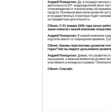
Андрей Понеделко:
Да, в государственных 
деятельности ИТ–подразделений могут быть 
сопровождению и техническому обслуживан
средств. Основным фактором развития аутсо
в государственных структурах будет напра
на предметную деятельность.
CNews: С 01 января 2006 года начал рабо
закон помогает вашей компании оператив
Андрей Понеделко:
В нашей компании суще
ощутили какого-то сокращения времени. Сро
CNews: Каковы перспективы развития отеч
годах? Как вы видите дальнейшее развити
Андрей Понеделко:
Думаю, что развитие о
насыщение, и важным моментом должно быт
участвовать в конкурсах в рамках "Электро
CNews: Спасибо.