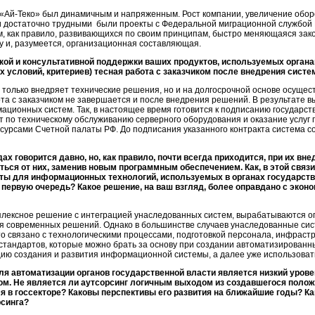
 «Ай-Теко» был динамичным и напряженным. Рост компании, увеличение обор
и достаточно трудными были проекты с Федеральной миграционной службой 
, как правило, развивающихся по своим принципам, быстро меняющаяся зак
у и, разумеется, организационная составляющая.
кой и консультативной поддержки ваших продуктов, используемых орган
их условий, критериев) тесная работа с заказчиком после внедрения сист
только внедряет технические решения, но и на долгосрочной основе осущес
та с заказчиком не завершается и после внедрения решений. В результате 
ационных систем. Так, в настоящее время готовится к подписанию государст
 по техническому обслуживанию серверного оборудования и оказание услуг
рсами Счетной палаты РФ. До подписания указанного контракта система со
 говорится давно, но, как правило, почти всегда приходится, при их вне
ься от них, заменив новым программным обеспечением. Как, в этой связ
рты для информационных технологий, используемых в органах государств
в первую очередь? Какое решение, на ваш взгляд, более оправдано с эконо
плексное решение с интеграцией унаследованных систем, вырабатываются 
я современных решений. Однако в большинстве случаев унаследованные сис
о связано с технологическими процессами, подготовкой персонала, инфрас
 стандартов, которые можно брать за основу при создании автоматизированн
ию создания и развития информационной системы, а далее уже использовать
я автоматизации органов государственной власти является низкий уров
лом. Не является ли аутсорсинг логичным выходом из создавшегося полож
мя в госсекторе? Каковы перспективы его развития на ближайшие годы? 
рсинга?