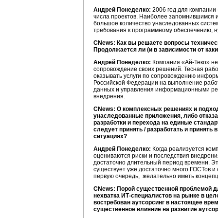
Андрей Понеделко:
2006 год для компании
числа проектов. Наиболее запомнившимся 
большое количество унаследованных систем
требования к программному обеспечению, н
CNews: Как вы решаете вопросы техничес
Продолжается ли (и в зависимости от как
Андрей Понеделко:
Компания «Ай-Теко» не 
сопровождение своих решений. Тесная рабо
оказывать услуги по сопровождению информ
Российской Федерации на выполнение работ
данных и управления информационными ресу
внедрения.
CNews: О комплексных решениях и подходах
унаследованные приложения, либо отказат
разработки и перехода на единые станда
следует принять / разработать и принять 
ситуациях?
Андрей Понеделко:
Когда реализуется ком
оцениваются риски и последствия внедрени
достаточно длительный период времени. Эт
существует уже достаточно много ГОСТов и
первую очередь, желательно иметь концепц
CNews: Порой существенной проблемой дл
нехватка ИТ-специалистов на рынке в це
востребован аутсорсинг в настоящее вре
существенное влияние на развитие аутсо