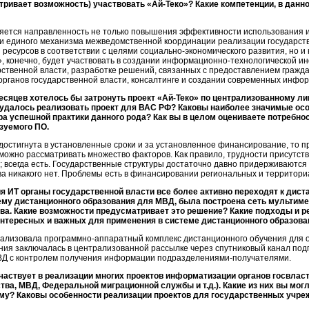
атривает возможность) участвовать «Ай-Теко»? Какие компетенции, в дан
яется направленность не только повышения эффективности использования 
и единого механизма межведомственной координации реализации государств
ресурсов в соответствии с целями социально-экономического развития, но 
о», конечно, будет участвовать в создании информационно-технологической 
ственной власти, разработке решений, связанных с предоставлением гражда
ганов государственной власти, консалтинге и создании современных инфор
есяцев хотелось бы затронуть проект «Ай-Теко» по централизованному 
 удалось реализовать проект для ВАС РФ? Каковы наиболее значимые осо
а успешной практики данного рода? Как вы в целом оцениваете потребнос
зуемого ПО.
 достигнута в установленные сроки и за установленное финансирование, то 
 можно рассматривать множество факторов. Как правило, трудности присутст
; всегда есть. Государственные структуры достаточно давно придерживаются
ва никакого нет. Проблемы есть в финансировании региональных и территор
я ИТ органы государственной власти все более активно переходят к дис
ему дистанционного образования для МВД, была построена сеть мультим
а. Какие возможности предусматривает это решение? Какие подходы и р
интересных и важных для применения в системе дистанционного образов
ализовала программно-аппаратный комплекс дистанционного обучения для
ния заключалась в централизованной рассылке через спутниковый канал по
Д с контролем получения информации подразделениями-получателями.
частвует в реализации многих проектов информатизации органов госвлас
а, МВД, Федеральной миграционной службы и т.д.). Какие из них вы могл
му? Каковы особенности реализации проектов для государственных учр