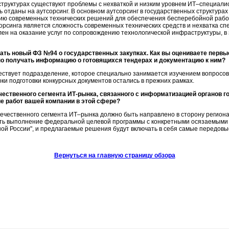
структурах существуют проблемы с нехваткой и низким уровнем ИТ–специалис
отданы на аутсорсинг. В основном аутсорсинг в государственных структурах 
ию современных технических решений для обеспечения бесперебойной работ
рсинга является сложность современных технических средств и нехватка спе
влен на оказание услуг по сопровождению технологической инфраструктуры, 
тать новый ФЗ №94 о государственных закупках. Как вы оцениваете первы
но получать информацию о готовящихся тендерах и документацию к ним?
ствует подразделение, которое специально занимается изучением вопросов 
ки подготовки конкурсных документов остались в прежних рамках.
ественного сегмента ИТ-рынка, связанного с информатизацией органов го
е работ вашей компании в этой сфере?
течественного сегмента ИТ–рынка должно быть направлено в сторону региона
ь выполнение федеральной целевой программы с конкретными осязаемыми 
нной России", и предлагаемые решения будут включать в себя самые передов
Вернуться на главную страницу обзора