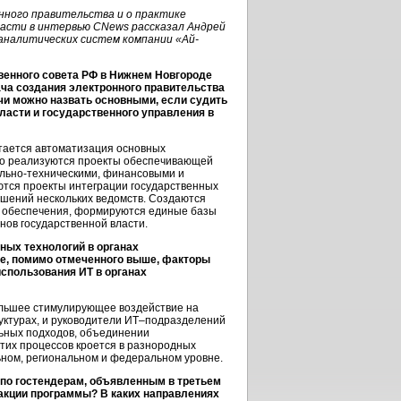
нного правительства и о практике
ласти в интервью CNews рассказал Андрей
налитических систем компании «Ай-
венного совета РФ в Нижнем Новгороде
а создания электронного правительства
ачи можно назвать основными, если судить
ласти и государственного управления в
тается автоматизация основных
но реализуются проекты обеспечивающей
ально-техническими, финансовыми и
ются проекты интеграции государственных
ашений нескольких ведомств. Создаются
 обеспечения, формируются единые базы
ов государственной власти.
ных технологий в органах
ие, помимо отмеченного выше, факторы
спользования ИТ в органах
ольшее стимулирующее воздействие на
уктурах, и руководители ИТ–подразделений
льных подходов, объединении
тих процессов кроется в разнородных
ьном, региональном и федеральном уровне.
 по гостендерам, объявленным в третьем
дакции программы? В каких направлениях