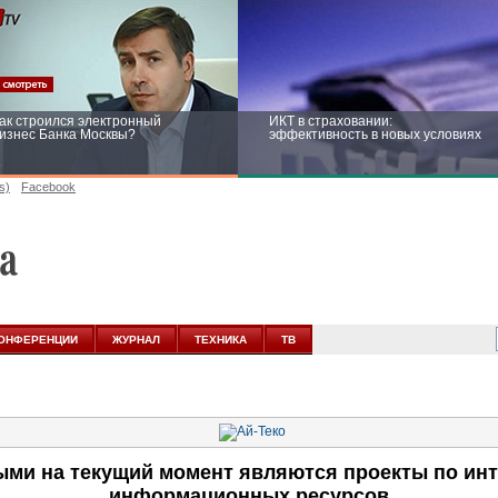
ак строился электронный
ИКТ в страховании:
изнес Банка Москвы?
эффективность в новых условиях
s)
Facebook
ейтинг CNewsInfrastructure 2015:
Информационная безопасность
риглашаем участвовать
бизнеса и госструктур: развитие в
новых условиях
ОНФЕРЕНЦИИ
ЖУРНАЛ
ТЕХНИКА
ТВ
ми на текущий момент являются проекты по ин
информационных ресурсов