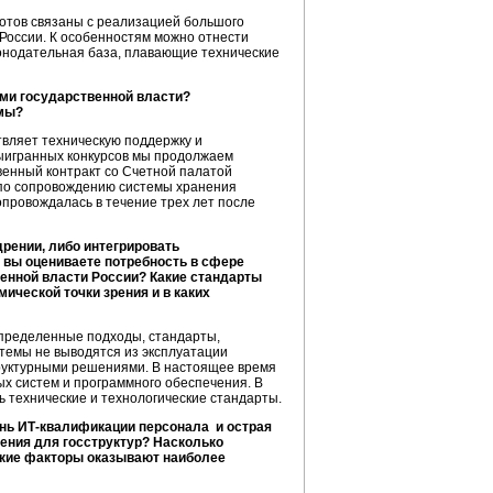
отов связаны с реализацией большого
России. К особенностям можно отнести
онодательная база, плавающие технические
ами государственной власти?
емы?
твляет техническую поддержку и
выигранных конкурсов мы продолжаем
венный контракт со Счетной палатой
 по сопровождению системы хранения
провождалась в течение трех лет после
дрении, либо интегрировать
и вы оцениваете потребность в сфере
енной власти России? Какие стандарты
мической точки зрения и в каких
определенные подходы, стандарты,
темы не выводятся из эксплуатации
труктурными решениями. В настоящее время
ых систем и программного обеспечения. В
 технические и технологические стандарты.
ень ИТ-квалификации персонала и острая
ения для госструктур? Насколько
Какие факторы оказывают наиболее