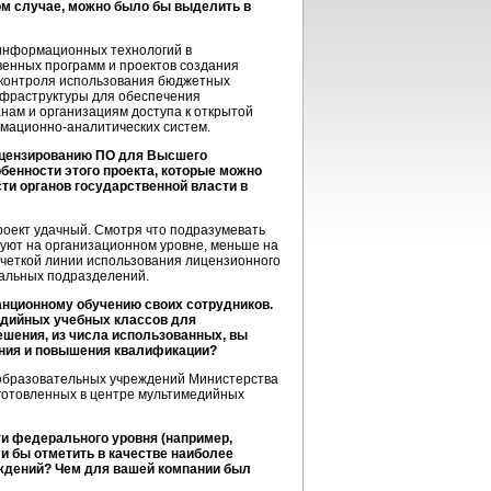
ном случае, можно было бы выделить в
информационных технологий в
енных программ и проектов создания
и контроля использования бюджетных
инфраструктуры для обеспечения
нам и организациям доступа к открытой
мационно-аналитических систем.
лицензированию ПО для Высшего
бенности этого проекта, которые можно
ти органов государственной власти в
проект удачный. Смотря что подразумевать
вуют на организационном уровне, меньше на
 четкой линии использования лицензионного
иальных подразделений.
танционному обучению своих сотрудников.
едийных учебных классов для
ешения, из числа использованных, вы
ания и повышения квалификации?
 образовательных учреждений Министерства
дготовленных в центре мультимедийных
ти федерального уровня (например,
и бы отметить в качестве наиболее
еждений? Чем для вашей компании был