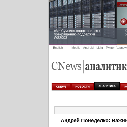
«Mr. Сумкин» подготовился к
К
прекращению поддержки
б
WS2003
English
Mobile
Android
Light
Twitter (topnew
Заоблачная оптимизация: как
Р
Faberlic изменил подход к
п
аналитике
АНАЛИТИКА
CNEWS
НОВОСТИ
К
Андрей Понеделко: Важны