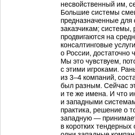
несвойственный им, се
Большие системы смещ
предназначенные для 
заказчикам; системы, 
продвигаются на средн
консалтинговые услуги
о России, достаточно 
Мы это чувствуем, пот
с этими игроками. Ран
из
3–4
компаний, сост
был разным. Сейчас эт
и те же имена. И что
и западными системам
практика, решение о 
западную — принимает
в коротких тендерных 
одни западные компан