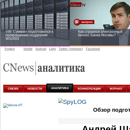
«Mr. Сумкин» подготовился к
Как строился электронный
прекращению поддержки
бизнес Банка Москвы?
WS2003
English
Mobile
Android
Light
Twitter (topnews)
Facebook
Заоблачная оптимизация: как
Рейтинг CNewsInfrastructure 20
Faberlic изменил подход к
приглашаем участвовать
аналитике
АНАЛИТИКА
CNEWS
НОВОСТИ
КОНФЕРЕНЦИИ
ЖУРНАЛ
Обзор подго
Андрей Ш