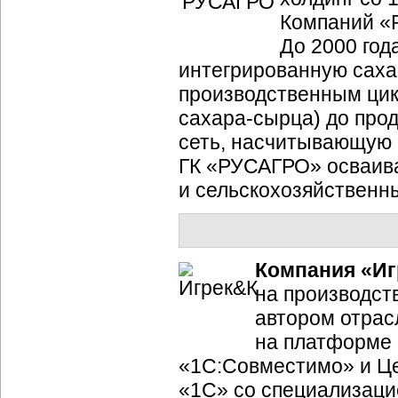
Компаний «Р
До 2000 го
интегрированную сах
производственным цик
сахара-сырца
) до про
сеть, насчитывающую 
ГК «РУСАГРО» осваив
и сельскохозяйственн
Компания «И
на производст
автором отрас
на платформе 
«1С:Совместимо» и Ц
«1С» со специализаци