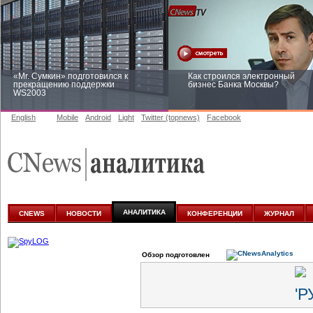
«Mr. Сумкин» подготовился к
Как строился электронный
прекращению поддержки
бизнес Банка Москвы?
WS2003
English
Mobile
Android
Light
Twitter (topnews)
Facebook
Заоблачная оптимизация: как
Рейтинг CNewsInfrastructure 20
Faberlic изменил подход к
приглашаем участвовать
аналитике
АНАЛИТИКА
CNEWS
НОВОСТИ
КОНФЕРЕНЦИИ
ЖУРНАЛ
Обзор подготовлен