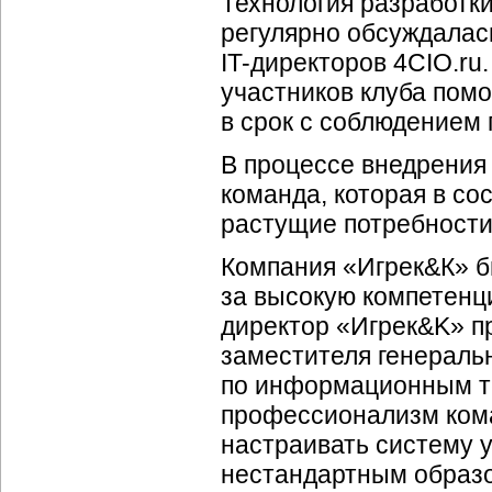
Технология разработк
регулярно обсуждалас
IT-директоров
4CIO.ru.
участников клуба помо
в срок с соблюдением
В процессе внедрения
команда, которая в со
растущие потребности
Компания «Игрек&К» б
за высокую компетенци
директор «Игрек&K» п
заместителя генеральн
по информационным те
профессионализм кома
настраивать систему 
нестандартным образ