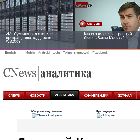
«Mr. Сумкин» подготовился к
Как строился электронный
прекращению поддержки
бизнес Банка Москвы?
WS2003
English
Mobile
Android
Light
Twitter (topnews)
Facebook
Заоблачная оптимизация: как
Рейтинг CNewsInfrastructure 20
Faberlic изменил подход к
приглашаем участвовать
аналитике
АНАЛИТИКА
CNEWS
НОВОСТИ
КОНФЕРЕНЦИИ
ЖУРНАЛ
Обозрение подготовлено
При поддержке