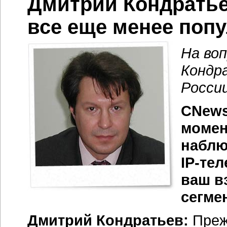
Дмитрий Кондрать
все еще менее поп
На во
Кондр
России
CNews
момен
наблю
IP-те
ваш в
сегме
Дмитрий Кондратьев:
Прежд