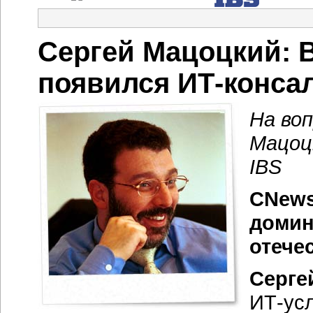
Сергей Мацоцкий: В
появился ИТ-конса
На во
Мацоц
IBS
CNews
домин
отече
Серге
ИТ-ус