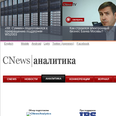
«Mr. Сумкин» подготовился к
Как строился электронный
прекращению поддержки
бизнес Банка Москвы?
WS2003
English
Mobile
Android
Light
Twitter (topnews)
Facebook
Заоблачная оптимизация: как
Рейтинг CNewsInfrastructure 20
Faberlic изменил подход к
приглашаем участвовать
аналитике
АНАЛИТИКА
CNEWS
НОВОСТИ
КОНФЕРЕНЦИИ
ЖУРНАЛ
Обзор подготовлен
При поддержке