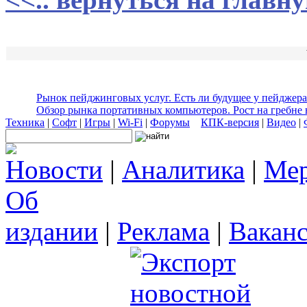
Рынок пейджинговых услуг. Есть ли будущее у пейджера
Обзор рынка портативных компьютеров. Рост на гребне
Техника
|
Софт
|
Игры
|
Wi-Fi
|
Форумы
КПК-версия
|
Видео
|
Новости
|
Аналитика
|
Мер
Об
издании
|
Реклама
|
Вакан