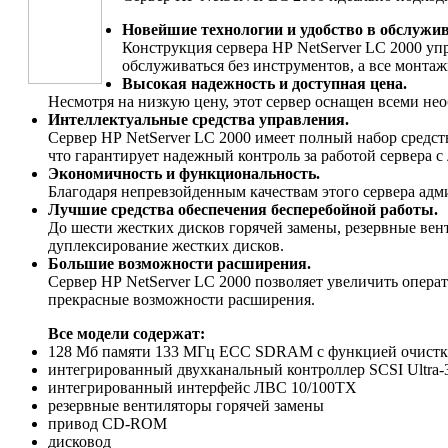
Новейшие технологии и удобство в обслужи
Конструкция сервера НР NetServer LC 2000 уп
обслуживаться без инструментов, а все монт
Высокая надежность и доступная цена.
Несмотря на низкую цену, этот сервер оснащен всеми н
Интеллектуальные средства управления.
Сервер НР NetServer LC 2000 имеет полный набор средст
что гарантирует надежный контроль за работой сервера с
Экономичность и функциональность.
Благодаря непревзойденным качествам этого сервера ад
Лучшие средства обеспечения бесперебойной работы.
До шести жестких дисков горячей замены, резервные вен
дуплексирование жестких дисков.
Большие возможности расширения.
Сервер НР NetServer LC 2000 позволяет увеличить опера
прекрасные возможности расширения.
Все модели содержат:
128 Мб памяти 133 МГц ECC SDRAM c функцией очист
интегрированный двухканальный контроллер SCSI Ultra-
интегрированный интерфейс ЛВС 10/100ТХ
резервные вентиляторы горячей замены
привод CD-ROM
дисковод