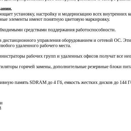
вании.
рощает установку, настройку и модернизацию всех внутренних 
ажные элементы имеют понятную цветовую маркировку.
еобходимыми средствами поддержания работоспособности.
в дистанционного управления оборудованием и сетевой ОС. Эти
 любого удаленного рабочего места.
министраторы рабочих групп и удаленных офисов получат все н
тиляторы горячей замены, дополнительные резервные блоки пит
тивную память SDRAM до 4 Гб, емкость жестких дисков до 144 Гб
ки
3