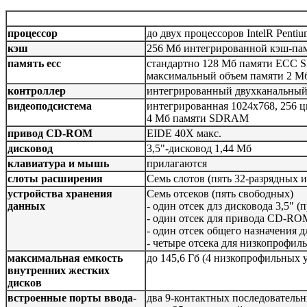
процессор
до двух процессоров IntelR Penti
кэш
256 Мб интегрированной кэш-пам
память ecc
стандартно 128 Мб памяти ECC 
максимальный объем памяти 2 Мб
контроллер
интегрированный двухканальный 
видеоподсистема
интегрированная 1024х768, 256 ц
4 Мб памяти SDRAM
привод CD-ROM
EIDE 40X макс.
дисковод
3,5"-дисковод 1,44 Мб
клавиатура и мышь
прилагаются
слоты расширения
Семь слотов (пять 32-разрядных и
устройства хранения
Семь отсеков (пять свободных)
данных
- один отсек длз дисковода 3,5" (
- один отсек для привода CD-RO
- один отсек общего назначения 
- четыре отсека для низкопрофил
максимальная емкость
до 145,6 Гб (4 низкопрофильных у
внутренних жестких
дисков
встроенные порты ввода-
два 9-контактных последователь