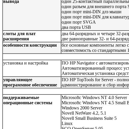
вывода
один 25-контактный параллельны
один разъем для внешнего порта 
один порт mini-DIN длз мыши
один порт mini-DIN для клавиату
один порт SVGA
два порта USB
слоты для плат
два 64-разрядных и четыре 32-ра
расширения
две равноправные 32- и 64-разр
особенности конструкции
бсе основные компоненты легко 
cовместимость со стандартными 
установка и настройка
ПО HP Navigator с автоматизиро
Автоматизированный процесс ус
Автоматическая установка средс
управляющее
ПО HP TopTools for Server - пол
программное обеспечение
администрирование и сбор инфор
поддерживаемые
Microsoftc Windows NT 4.0 Server
операционные системы
Microsoftc Windows NT 4.5 Small B
Windows 2000 Server
Novell NetWare 4.2, 5.1
Novell Small Business Suite 5
Linux
SCO OpenServer 5.05