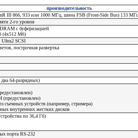
производительность
umR III 866, 933 или 1000 МГц, шина FSB (Front-Side Bus) 133 МГ
яти 2-го уровня
SDRAM с буферизацией
 (4x512 Мб)
Ultra2 SCSI
ветов, построчная развертка
 два 64-разрядных)
предустановлен)
M (предустановлен)
длз съемных устройств (например, стримера)
ьных внутренних жестких дисков
стройства по 36,4 Гб)
ных порта RS-232