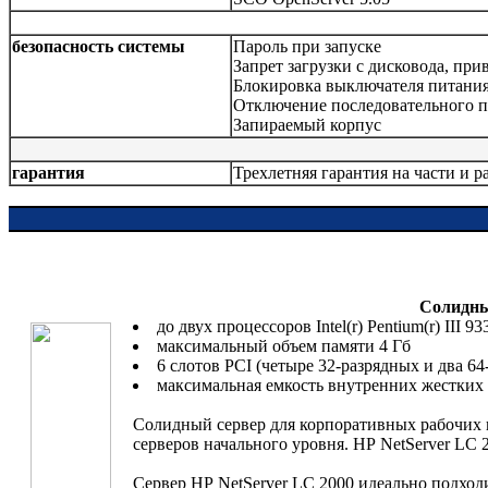
безопасность системы
Пароль при запуске
Запрет загрузки с дисковода, пр
Блокировка выключателя питания
Отключение последовательного по
Запираемый корпус
гарантия
Трехлетняя гарантия на части и р
Солидны
до двух процессоров Intel(r) Pentium(r) II
максимальный объем памяти 4 Гб
6 слотов РСI (четыре 32-разрядных и два 64
максимальная емкость внутренних жестких 
Солидный сервер для корпоративных рабочих 
серверов начального уровня. НР NetServer LC 
Сервер НР NetServer LC 2000 идеально подхо