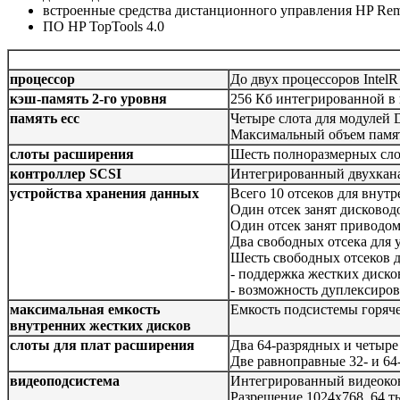
встроенные средства дистанционного управления HP Remo
ПО HP TopTools 4.0
процессор
До двух процессоров Intel
кэш-память 2-го уровня
256 Кб интегрированной в 
память ecc
Четыре слота для модулей
Максимальный объем памят
слоты расширения
Шесть полноразмерных слот
контроллер SCSI
Интегрированный двухкана
устройства хранения данных
Всего 10 отсеков для внут
Один отсек занят дисковод
Один отсек занят привод
Два свободных отсека для 
Шесть свободных отсеков д
- поддержка жестких диско
- возможность дуплексиров
максимальная емкость
Емкость подсистемы горяче
внутренних жестких дисков
слоты для плат расширения
Два 64-разрядных и четыре
Две равноправные 32- и 64
видеоподсистема
Интегрированный видеокон
Разрешение 1024х768, 64 т