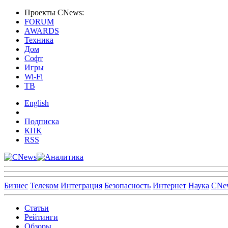
Проекты CNews:
FORUM
AWARDS
Техника
Дом
Софт
Игры
Wi-Fi
ТВ
English
Подписка
КПК
RSS
Бизнес
Телеком
Интеграция
Безопасность
Интернет
Наука
CNe
Статьи
Рейтинги
Обзоры