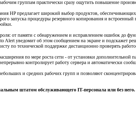
 рабочим группам практически сразу ощутить повышение произв
ия HP предлагает широкий выбор продуктов, обеспечивающих 
строго запуска процедуры резервного копирования и встроенный
ройки.
роля: от памяти с обнаружением и исправлением ошибок до фун
Auto Alert уведомит об этом сообщением на экране и подскажет 
листу по технической поддержке дистанционно проверять работо
расширения по мере роста сети - от установки дополнительной п
t непрерывно контролирует работу сервера и автоматически соо
небольших и средних рабочих групп и позволяют сконцентриров
имальным штатом обслуживающего IT-персонала или без него.