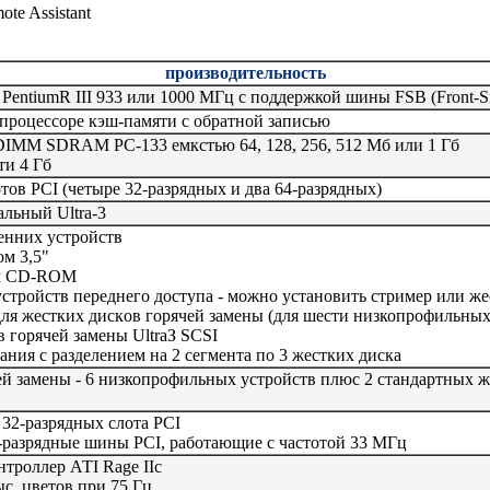
te Assistant
производительность
R PentiumR III 933 или 1000 МГц с поддержкой шины FSB (Front-S
процессоре кэш-памяти с обратной записью
 DIММ SDRAM РС-133 емкстью 64, 128, 256, 512 Мб или 1 Гб
и 4 Гб
ов РСI (четыре 32-разрядных и два 64-разрядных)
льный Ultra-3
ренних устройств
ом 3,5"
ом СD-RОМ
устройств переднего доступа - можно установить стример или ж
ля жестких дискoв горячей замены (для шести низкопрофильных
в горячей замены UltraЗ SCSI
ания с разделением на 2 сегмента по 3 жестких диска
й замены - 6 низкопрофильных устройств плюс 2 стандартных ж
 32-разрядных слота РСI
-разрядные шины РСI, работающие с частотой 33 МГц
троллер АТI Rage IIc
ыс. цветов при 75 Гц