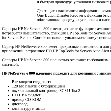
и быстрая процедура установки позволяет
Для защиты важнейшей информации компан
One-Button Disaster Recovery, функция бы
облегчающая процедуры установки и наст
Серверы HP NetServer е 800 имеют развитые функции самоконт
потребуется вмешательство, функция HP TopTools for Servers 
for Servers Remote Console позволяет уполномоченному специа
Сервер HP NetServer е 800 имеет прекрасные возможности для 
приложений. встроенное ПО HP TopTools for Servers Auto Aler
Серверы HP NetServer е 800 полностью отвечают требованиям 
системой.
HP NetServer е 800 идеально подходит для компаний с мин
Все модели содержат:
128 Мб памяти с буферизацией
двухканальный контроллер SCSI Ultra-2
ПО HP Navigator
привод CD-ROM
дисковод
клавиатуру и мышь