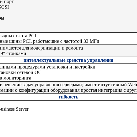
й порт
SCSI
ры
зрядных слота PCI
ядные шины PCI, работающие с частотой 33 МГц
снимаются для модернизации и ремонта
19" стойками
интеллектуальные средства управления
ванными процедурами установки и настройки
тановки сетевой ОС
тв мониторинга
ное решение задач управления серверами; имеет интуитивный Web
мации о конфигурации оборудования простая интеграция с дру
гибкость
usiness Server