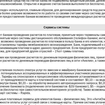
 денежные средства на счетах банка не подвержены кредитным рискам. Денеж
 Внешэкономбанке. Открытие и ведение счетов банков выполняется бесплатно.
апиде» используются, главным образом, для депонирования средств под расч
м более широкие возможности по работе со своими счетами через систему ди
ся предоставление банкам возможности проведения международных расчетов
Сервисы системы
т банкам проведение расчетов по платежам, принятым через терминалы сам
инятым через системы дистанционного обслуживания (телефон-банкинг, интер
, возможно проведение расчетов по платежам в пользу банка и его клиентов,
 установлены тарифы межбанковского вознаграждения. Банк, подключивший к
ринимающим платежи в адрес данного предприятия. Если предприятие-получ
жа, для предприятий других отраслей – 1%от суммы платежа.
аких как проведение расчетов по денежным переводам физических лиц, при
е расчетов по денежным переводам физических лиц в сети «Анелик», а также
ствление полного спектра услуг по эмиссии и эквайрингу банковских карт ме
и потенциальных ассоциированных и аффилированных участников указанны
 Тарифы на спонсорское и процессинговое обслуживание устанавливаются п
 от принадлежности карты к платежной системе и составляют: $0,10 – за веде
нутри банка; $0,20 – за обработку внешнего авторизационного запроса; $0,2
ючение банкомата (подключение сети банкоматов -$20/ банкомат); $5 – подк
в (бесплатно при самостоятельном мониторинге устройств). Также возможны 
карт системы – Rapida.
ьные платежные сервисы для клиентов банка – физических лиц. Это «АнтиОч
жности оплаты услуг сотовой связи с помощью карты. Причем система уплачи