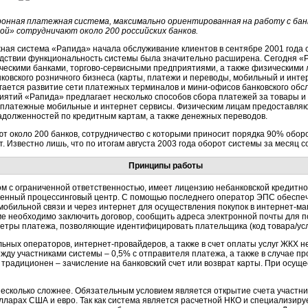
онная платежная система, максимально ориентированная на работу с бан
ой» сотрудничают около 200 российских банков.
ная система «Рапида» начала обслуживание клиентов в сентябре 2001 года с
дствии функциональность системы была значительно расширена. Сегодня «Р
ческими банками, торгово-сервисными предприятиями, а также физическими
ковского розничного бизнеса (карты, платежи и переводы, мобильный и интер
гается развитие сети платежных терминалов и мини-офисов банковского обс
иятий «Рапида» предлагает несколько способов сбора платежей за товары и у
 платежные мобильные и интернет сервисы. Физическим лицам предоставляют
адолженностей по кредитным картам, а также денежных переводов.
т около 200 банков, сотрудничество с которыми приносит порядка 90% обо
. Известно лишь, что по итогам августа 2003 года оборот системы за месяц с
Принципы работы
 с ограниченной ответственностью, имеет лицензию небанковской кредитно
бственный процессинговый центр. С помощью последнего оператор ЭПС обеспе
обильной связи и через интернет для осуществления покупок в интернет-ма
еме необходимо заключить договор, сообщить адреса электронной почты для 
етры платежа, позволяющие идентифицировать плательщика (код товара/услуги
ьных операторов, интернет-провайдеров, а также в счет оплаты услуг ЖКХ н
жду участниками системы – 0,5% с отправителя платежа, а также в случае пр
 традиционен – зачисление на банковский счет или возврат карты. При осущ
есколько сложнее. Обязательным условием является открытие счета участни
олларах США и евро. Так как система является расчетной НКО и специализир