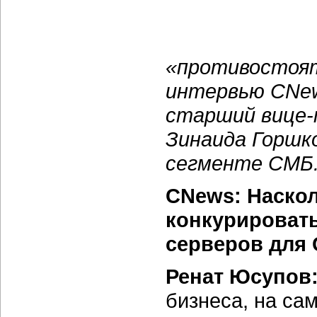
«противостоят
интервью CNew
старший вице-п
Зинаида Горшко
сегменте СМБ
CNews: Наскол
конкурировать
серверов для
Ренат Юсупов
бизнеса, на са