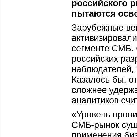
российского р
пытаются осв
Зарубежные ве
активизировали
сегменте СМБ. 
российских раз
наблюдателей, 
Казалось бы, о
сложнее удержа
аналитиков счит
«Уровень прон
СМБ-рынок сущ
применения би