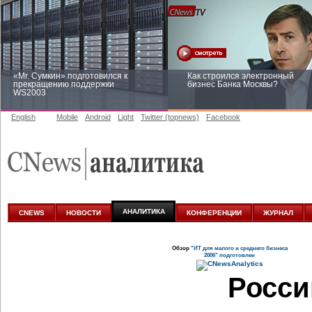
«Mr. Сумкин» подготовился к
Как строился электронный
прекращению поддержки
бизнес Банка Москвы?
WS2003
English
Mobile
Android
Light
Twitter (topnews)
Facebook
Заоблачная оптимизация: как
Рейтинг CNewsInfrastructure 20
Faberlic изменил подход к
приглашаем участвовать
аналитике
АНАЛИТИКА
CNEWS
НОВОСТИ
КОНФЕРЕНЦИИ
ЖУРНАЛ
Обзор
"ИТ для малого и среднего бизнеса
2006" подготовлен
Росси