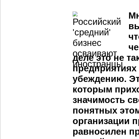
Мн
вы
чт
че
деле это не т
предприятиях 
убеждению. Эт
которым прих
значимость св
понятных этом
организации п
равносилен пр