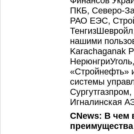
Финансов Укра
ПКБ,
Северо-З
РАО ЕЭС, Строй
ТенгизШевройл
нашими пользов
Karachaganak Pe
НерюнгриУголь
«Стройнефть» и
системы управл
Сургутгазпром
Игналинская АЭ
CNews: В чем 
преимущества 