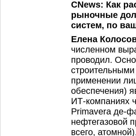
CNews: Как ра
рыночные дол
систем, по ва
Елена Колосо
численном выра
проводил. Осно
строительными 
применении ли
обеспечения) яв
ИТ-компаниях
ч
Primavera
де-ф
нефтегазовой п
всего, атомной