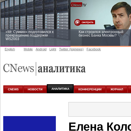
«Mr. Сумкин» подготовился к
Как строился электронный
прекращению поддержки
бизнес Банка Москвы?
WS2003
English
Mobile
Android
Light
Twitter (topnews)
Facebook
Заоблачная оптимизация: как
Рейтинг CNewsInfrastructure 20
Faberlic изменил подход к
приглашаем участвовать
аналитике
АНАЛИТИКА
CNEWS
НОВОСТИ
КОНФЕРЕНЦИИ
ЖУРНАЛ
Елена Кол