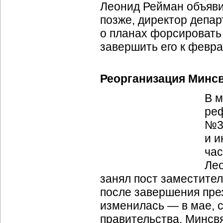
Леонид Рейман объяви
позже, директор депа
о планах форсировать
завершить его к февра
Реорганизация Минс
В м
реф
№3
и и
час
Ле
занял пост заместител
после завершения пре
изменилась — в мае, с
правительства, Минсв