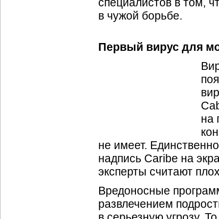
специалистов в том, 
в чужой борьбе.
Первый вирус для м
Вир
поя
вир
Cab
на 
ко
не имеет. Единственно
надпись Caribe на экр
эксперты считают пло
Вредоносные програм
развлечением подрост
в серьезную угрозу. Т