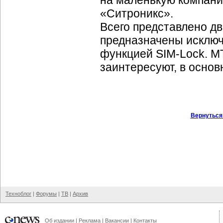
на маленькую компани
«Ситроникс».
Всего представлено д
предназначены исключ
функцией
SIM-Lock
. М
заинтересуют, в основ
Вернуться
Техноблог
|
Форумы
|
ТВ
|
Архив
Об издании
|
Реклама
|
Вакансии
|
Контакты