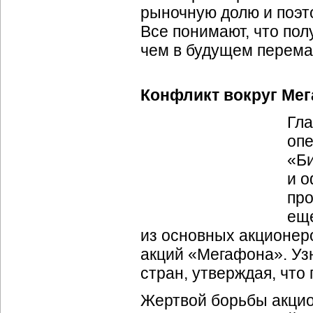
рыночную долю и поэто
Все понимают, что пол
чем в будущем перема
Конфликт вокруг Ме
Гл
оп
«Би
и о
про
еще
из основных акционер
акций «Мегафона». Узн
стран, утверждая, чт
Жертвой борьбы акцио