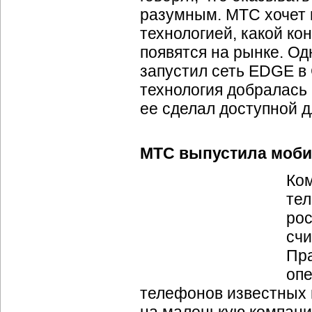
разумным. МТС хочет п
технологией, какой ко
появятся на рынке. Од
запустил сеть EDGE в 
технология добралась
ее сделал доступной 
МТС выпустила моби
Ко
те
рос
счи
Пра
опе
телефонов известных 