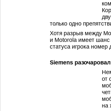
ком
Кор
дву
только одно препятств
Хотя разрыв между Mo
и Motorola имеет шанс
статуса игрока номер 
Siemens разочарова
Нем
от 
мо
чет
моб
на 