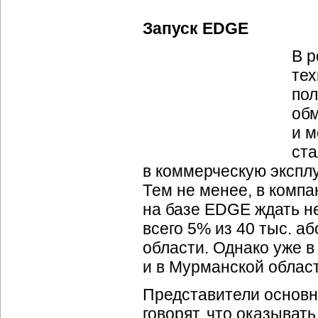
Запуск EDGE
В р
тех
пол
обм
и м
ст
в коммерческую эксплу
Тем не менее, в компа
на базе EDGE ждать не
всего 5% из 40 тыс. а
области. Однако уже в
и в Мурманской област
Представители основн
говорят, что оказыват