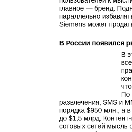
пользователей к мысли
главное — бренд. Под
параллельно избавлять
Siemens может продать
В России появился р
В э
все
пра
кон
что
По
развлечения, SMS и M
порядка $950 млн., а 
до $1,5 млрд.
Контент
сотовых сетей мысль 