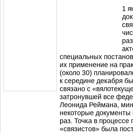
1 я
док
свя
чис
раз
акт
специальных постанов
их применение на пра
(около 30) планировал
к середине декабря бы
связано с «вялотекущ
затронувшей все феде
Леонида Реймана, мин
некоторые документы 
раз. Точка в процесс
«связистов» была пост