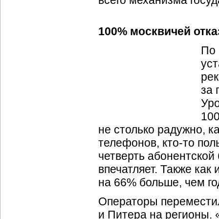
всего механизма госуд
100% москвичей отка
По 
уст
рек
за 
Уро
100
не столько радужно, ка
телефонов,
кто-то
пол
четверть абонентской 
впечатляет. Также как
на 66% больше, чем го
Операторы переместил
и Питера на регионы.