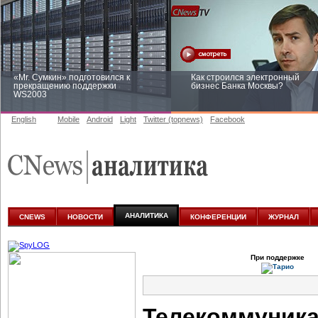
«Mr. Сумкин» подготовился к
Как строился электронный
прекращению поддержки
бизнес Банка Москвы?
WS2003
English
Mobile
Android
Light
Twitter (topnews)
Facebook
Заоблачная оптимизация: как
Рейтинг CNewsInfrastructure 20
Faberlic изменил подход к
приглашаем участвовать
аналитике
АНАЛИТИКА
CNEWS
НОВОСТИ
КОНФЕРЕНЦИИ
ЖУРНАЛ
При поддержке
Телекоммуник