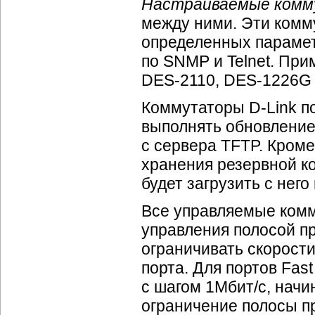
Настраиваемые ком
между ними. Эти комм
определенных парамет
по SNMP и Telnet. Пр
DES-2110,
DES-1226G
Коммутаторы
D-Link
по
выполнять обновление
с сервера TFTP. Кроме
хранения резервной к
будет загрузить с него
Все управляемые ком
управления полосой пр
ограничивать скорости
порта. Для портов Fas
с шагом 1Мбит/с, начи
ограничение полосы пр