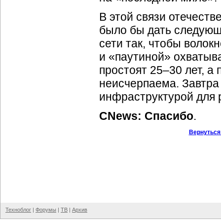
В этой связи отечест
было бы дать следующ
сети так, чтобы волок
и «паутиной» охватыва
простоят 25–30 лет, а
неисчерпаема. Завтра 
инфраструктурой для 
CNews: Спасибо
.
Вернуться
Техноблог
|
Форумы
|
ТВ
|
Архив