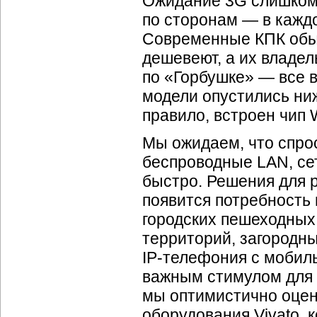
Ожидание 3G слишком 
по сторонам — в каждо
Современные КПК обы
дешевеют, а их владел
по «Горбушке» — все 
модели опустились ниж
правило, встроен чип
Мы ожидаем, что спро
беспроводные LAN, сет
быстро. Решения для 
появится потребность
городских пешеходных
территорий, загородны
IP-телефония
с мобил
важным стимулом для 
мы оптимистично оцен
оборудования Vivato, 