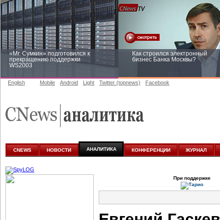
«Mr. Сумкин» подготовился к
Как строился электронный
прекращению поддержки
бизнес Банка Москвы?
WS2003
English
Mobile
Android
Light
Twitter (topnews)
Facebook
Заоблачная оптимизация: как
Рейтинг CNewsInfrastructure 20
Faberlic изменил подход к
приглашаем участвовать
аналитике
АНАЛИТИКА
CNEWS
НОВОСТИ
КОНФЕРЕНЦИИ
ЖУРНАЛ
При поддержке
Евгений Гаске