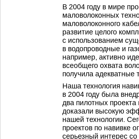
В 2004 году в мире п
маловолоконных техно
маловолоконного кабе
развитие целого компл
с использованием су
в водопроводные и газо
например, активно иде
всеобщего охвата
вол
получила адекватные 
Наша технология нави
в 2004 году была внед
два пилотных проекта 
доказали высокую эфф
нашей технологии. Се
проектов по навивке о
серьезный интерес со