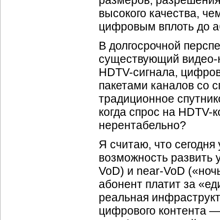
размеров, разрешения 
высокого качества, че
цифровым вплоть до аб
В долгосрочной перспе
существующий
видео-
HDTV-сигнала
, цифров
пакетами каналов со сп
традиционное спутнико
когда спрос на
HDTV-к
нерентабельно?
Я считаю, что сегодня
возможность развить у
VoD) и
near-VoD
(«ноч
абонент платит за «е
реальная инфраструкт
цифрового контента —