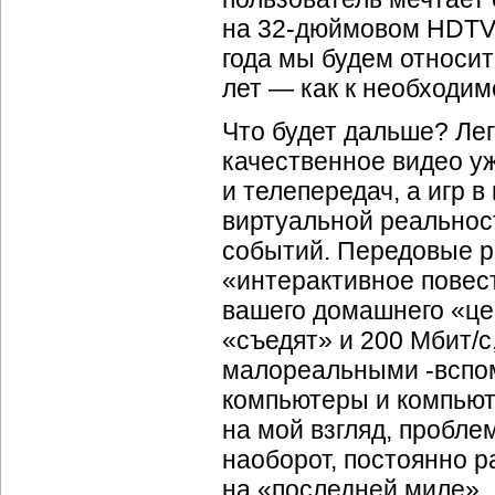
на 32-дюймовом
HDTV
года мы будем относить
лет — как к необходим
Что будет дальше? Лег
качественное видео уж
и телепередач, а игр 
виртуальной реальнос
событий. Передовые р
«интерактивное повес
вашего домашнего «це
«съедят» и 200 Мбит/с,
малореальными -вспом
компьютеры и компьюте
на мой взгляд, пробл
наоборот, постоянно р
на «последней миле».