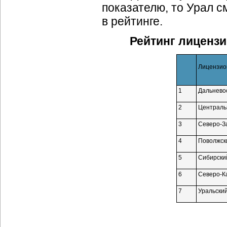
показателю, то Урал 
в рейтинге.
Рейтинг лиценз
Лицензио
1
Дальнево
2
Централь
3
Северо-З
4
Поволжск
5
Сибирски
6
Северо-К
7
Уральски