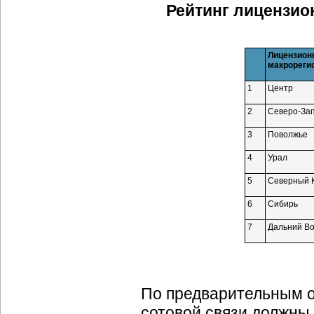
Рейтинг лицензио
Лицензион
макрореги
1
Центр
2
Северо-За
3
Поволжье
4
Урал
5
Северный 
6
Сибирь
7
Дальний Во
По предварительным о
сотовой связи должны 