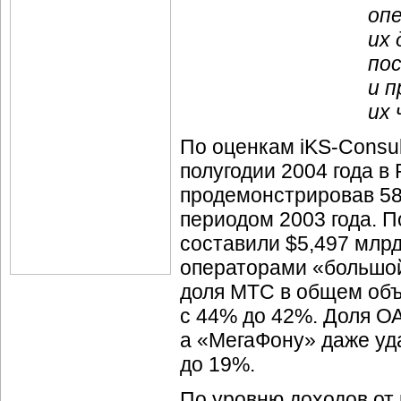
оп
их
по
и 
их 
По оценкам
iKS-Consul
полугодии 2004 года в 
продемонстрировав 58
периодом 2003 года. П
составили $5,497 млрд
операторами «большой 
доля МТС в общем объ
с 44% до 42%. Доля О
а «МегаФону» даже уд
до 19%.
По уровню доходов от 