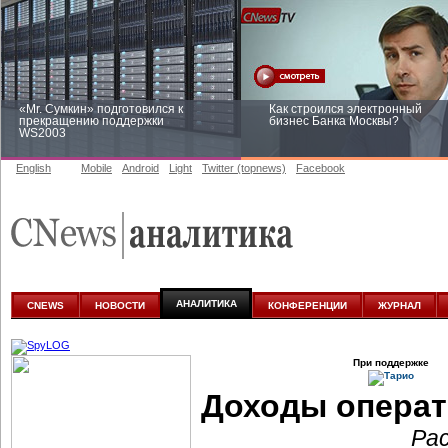
«Mr. Сумкин» подготовился к
Как строился электронный
прекращению поддержки
бизнес Банка Москвы?
WS2003
English
Mobile
Android
Light
Twitter (topnews)
Facebook
Заоблачная оптимизация: как
Рейтинг CNewsInfrastructure 20
Faberlic изменил подход к
приглашаем участвовать
аналитике
АНАЛИТИКА
CNEWS
НОВОСТИ
КОНФЕРЕНЦИИ
ЖУРНАЛ
При поддержке
Доходы опера
Ра