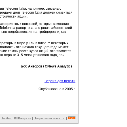
 Telecom Italia, например, связана с
одажи долг Telecom Italia должен снизиться
стоимости акций.
благоприятных новостей, которые компания
 Telefonica рапортовала о росте абонентской
льно подействовали на трейдеров, и, как
ераторы в мире ушли в плюс. У некоторых
полагать, что начало текущего года может
кие темпы роста курса акций, что является
на первые 3–5 месяцев нового года, при
Боб Акворов / CNews Analytics
Версия для печати
Опубликовано в 2005 г.
Toolbar
|
КПК-версия
|
Подписка на новости
|