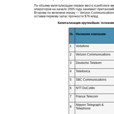
По объему капитализации первое место в рейтинге 
операторов на начало 2005 года занимает британский
Второму по величине игроку — Verizon Communication
оставив первому запас прочности $76 млрд.
Капитализация крупнейших телеком
№
Название компании
1
Vodafone
2
Verizon Communications
3
Deutsche Telekom
4
Telefonica
5
SBC Communications
6
NTT DoCoMo
7
France Telecom
Nippon Telegraph &
8
Telephone