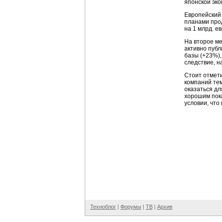
японской эко
Европейский 
планами прод
на 1 млрд. е
На второе ме
активно публ
базы (+23%),
следствие, н
Стоит отмети
компаний тем
оказаться дл
хорошим пока
условии, что
Техноблог
|
Форумы
|
ТВ
|
Архив