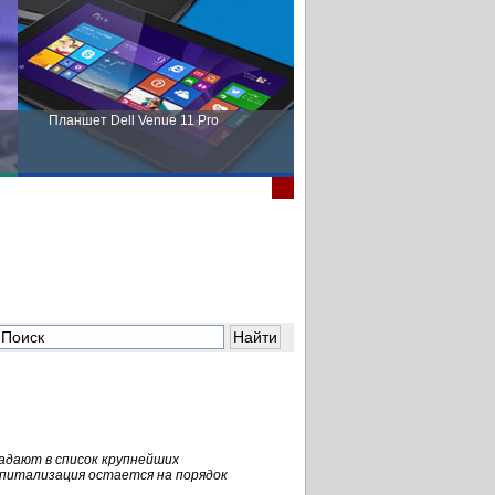
Планшет Dell Venue 11 Pro
Пора выбирать Fujitsu!
адают в список крупнейших
апитализация остается на порядок