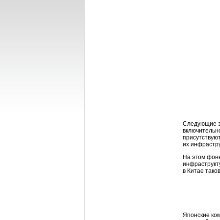
Следующие за
включительн
присутствуют
их инфрастру
На этом фоне
инфраструкту
в Китае тако
Японские ком