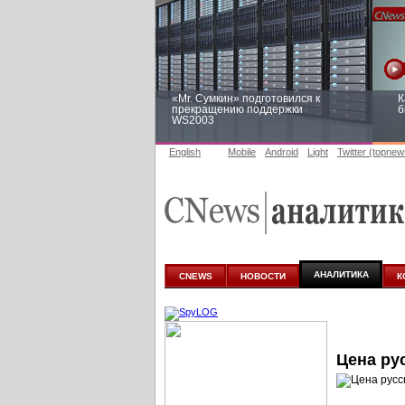
«Mr. Сумкин» подготовился к
К
прекращению поддержки
б
WS2003
English
Mobile
Android
Light
Twitter (topnew
Заоблачная оптимизация: как
Р
Faberlic изменил подход к
п
аналитике
АНАЛИТИКА
CNEWS
НОВОСТИ
К
Цена ру