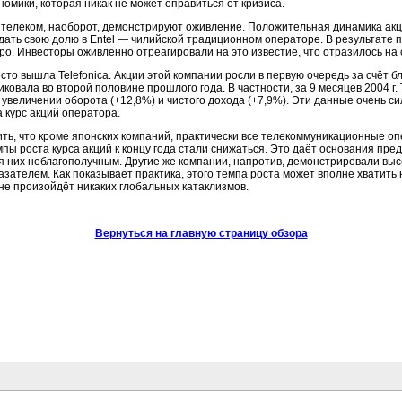
номики, которая никак не может оправиться от кризиса.
телеком, наоборот, демонстрируют оживление. Положительная динамика акций
ать свою долю в Entel — чилийской традиционном операторе. В результате пр
вро. Инвесторы оживленно отреагировали на это известие, что отразилось на 
сто вышла Telefonica. Акции этой компании росли в первую очередь за счёт 
иковала во второй половине прошлого года. В частности, за 9 месяцев 2004 г.
 увеличении оборота (+12,8%) и чистого дохода (+7,9%). Эти данные очень си
а курс акций оператора.
ть, что кроме японских компаний, практически все телекоммуникационные оп
пы роста курса акций к концу года стали снижаться. Это даёт основания пред
я них неблагополучным. Другие же компании, напротив, демонстрировали высо
зателем. Как показывает практика, этого темпа роста может вполне хватить 
 не произойдёт никаких глобальных катаклизмов.
Вернуться на главную страницу обзора