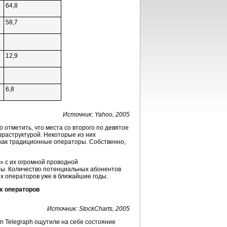
64,8
58,7
12,9
6,8
Источник: Yahoo, 2005
 отметить, что места со второго по девятое
раструктурой. Некоторые из них
 как традиционные операторы. Собственно,
» с их огромной проводной
зы. Количество потенциальных абонентов
х операторов уже в ближайшие годы.
х операторов
Источник: StockCharts, 2005
n Telegraph ощутили на себе состояние