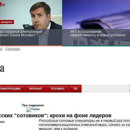
ак строился электронный
ИКТ в страховании:
изнес Банка Москвы?
эффективность в новых условиях
s)
Facebook
ейтинг CNewsInfrastructure 2015:
Информационная безопасность
риглашаем участвовать
бизнеса и госструктур: развитие в
новых условиях
ОНФЕРЕНЦИИ
ЖУРНАЛ
ТЕХНИКА
ТВ
При поддержке
сских "сотовиков": крохи на фоне лидеров
Российские сотовые операторы не в первый раз поп
телекоммуникационных компаний мира, однако их к
меньше, чем у лидеров.