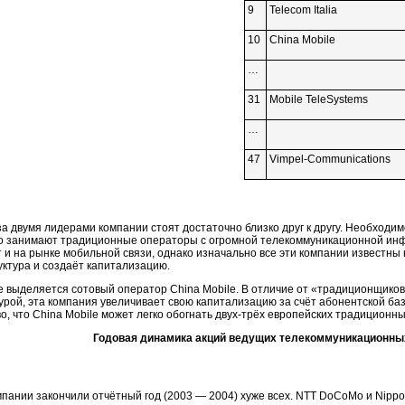
9
Telecom Italia
10
China Mobile
…
31
Mobile TeleSystems
…
47
Vimpel-Communications
 двумя лидерами компании стоят достаточно близко друг к другу. Необходимо
о занимают традиционные операторы с огромной телекоммуникационной инф
 и на рынке мобильной связи, однако изначально все эти компании известны
ктура и создаёт капитализацию.
 выделяется сотовый оператор China Mobile. В отличие от «традиционщиков
рой, эта компания увеличивает свою капитализацию за счёт абонентской ба
во, что China Mobile может легко обогнать
двух-тр
ёх европейских традиционны
Годовая динамика акций ведущих телекоммуникационны
пании закончили отчётный год (2003 — 2004) хуже всех. NTT DoCoMo и Nippo