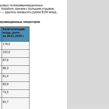
мировых телекоммуникационных
 Vodafone, причем с большим отрывом.
s — удалось превысить рубеж $100 млрд.,
муникационных операторов
Капитализация,
млрд. долл.
на 26.01.2005 г.
178,0
102,0
87,6
86,3
81,4
80,9
74,5
65,7