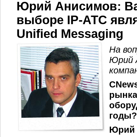
Юрий Анисимов: В
выборе
IP-АТС
явля
Unified Messaging
На во
Юрий 
компа
CNews
рынка
обору
годы?
Юрий 