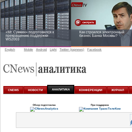
«Mr. Сумкин» подготовился к
Как строился электронный
прекращению поддержки
бизнес Банка Москвы?
WS2003
English
Mobile
Android
Light
Twitter (topnews)
Facebook
Заоблачная оптимизация: как
Рейтинг CNewsInfrastructure 20
Faberlic изменил подход к
приглашаем участвовать
аналитике
АНАЛИТИКА
CNEWS
НОВОСТИ
КОНФЕРЕНЦИИ
ЖУРНАЛ
Обзор подготовлен
При поддержке