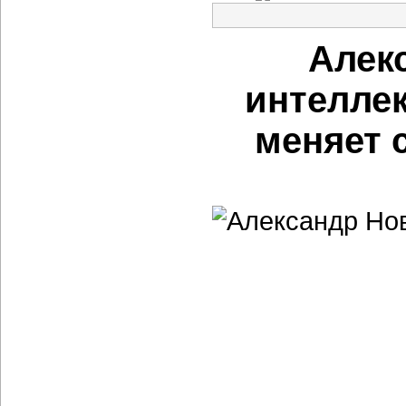
Алек
интелле
меняет 