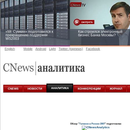
«Mr. Сумкин» подготовился к
Как строился электронный
прекращению поддержки
бизнес Банка Москвы?
WS2003
English
Mobile
Android
Light
Twitter (topnews)
Facebook
Заоблачная оптимизация: как
Рейтинг CNewsInfrastructure 20
Faberlic изменил подход к
приглашаем участвовать
аналитике
АНАЛИТИКА
CNEWS
НОВОСТИ
КОНФЕРЕНЦИИ
ЖУРНАЛ
Обзор "
Телеком в России 2007
" подготовлен