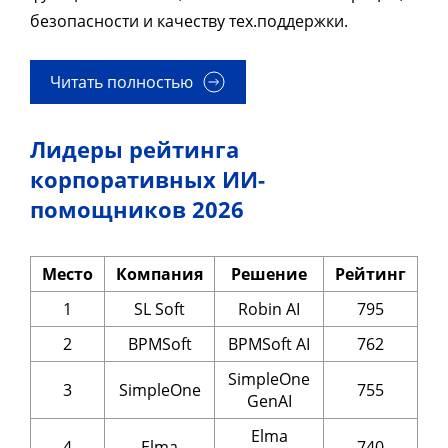
безопасности и качеству тех.поддержки.
Читать полностью
Лидеры рейтинга
корпоративных ИИ-
помощников 2026
Место
Компания
Решение
Рейтинг
1
SL Soft
Robin AI
795
2
BPMSoft
BPMSoft AI
762
SimpleOne
3
SimpleOne
755
GenAI
Elma
4
Elma
740