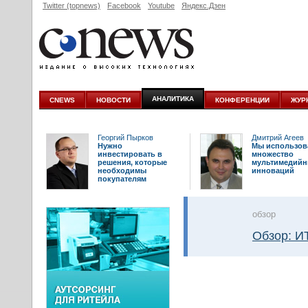
Twitter (topnews)
Facebook
Youtube
Яндекс.Дзен
АНАЛИТИКА
CNEWS
НОВОСТИ
КОНФЕРЕНЦИИ
ЖУР
Георгий Пырков
Дмитрий Агеев
Нужно
Мы использов
инвестировать в
множество
решения, которые
мультимедий
необходимы
инноваций
покупателям
oбзор
Обзор: И