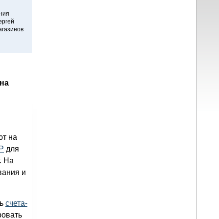
ения
ергей
агазинов
 на
ют на
Р
для
. На
вания и
ть
счета-
ровать