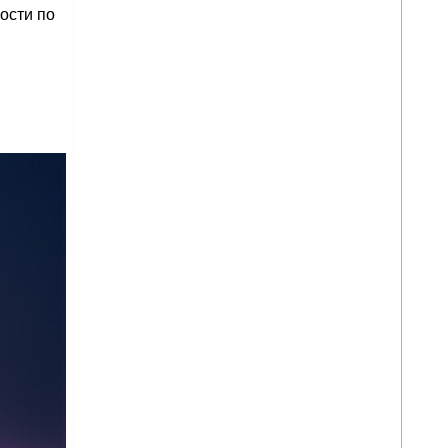
ости по
?