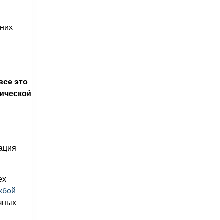
 них
все это
нической
ация
ех
жбой
ичных