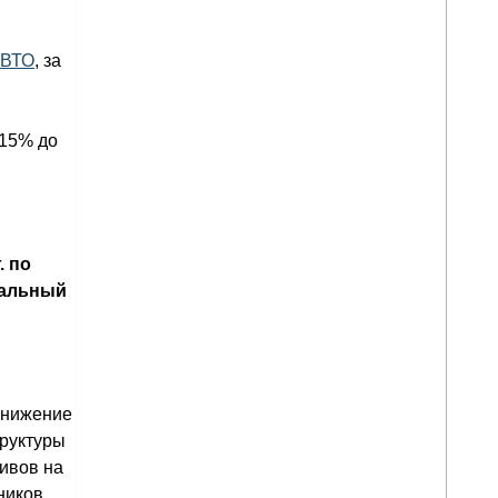
ВТО
, за
 15% до
. по
имальный
 Снижение
труктуры
тивов на
ников