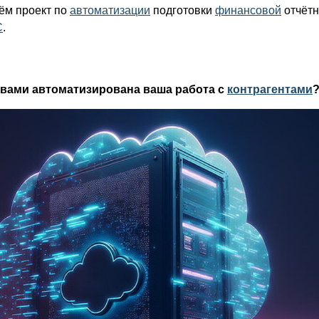
ём проект по
автоматизации
подготовки
финансовой
отчётн
С
.
твами автоматизирована ваша работа с
контрагентами