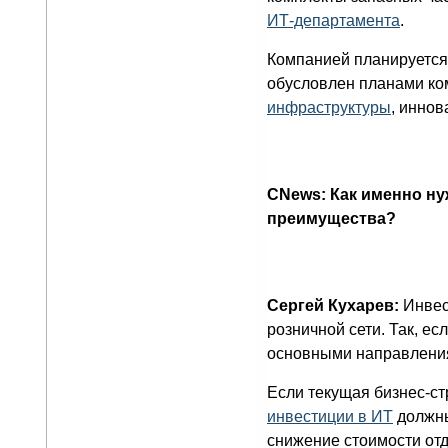
ИТ-департамента
.
Компанией планируется р
обусловлен планами ко
инфраструктуры
, инно
CNews: Как именно н
преимущества?
Сергей Кухарев:
Инвест
розничной сети. Так, ес
основными направления
Если текущая бизнес-ст
инвестиции в ИТ
должны
снижение стоимости отд