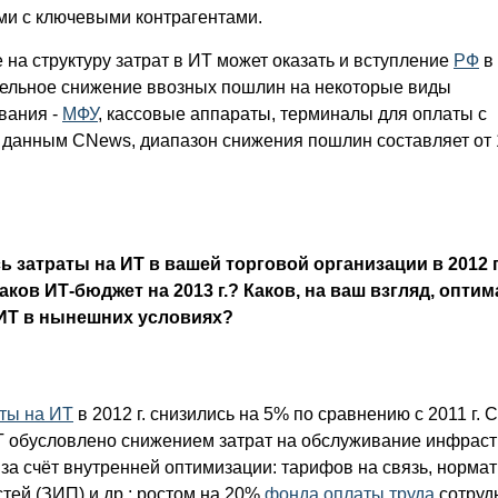
ми с ключевыми контрагентами.
на структуру затрат в ИТ может оказать и вступление
РФ
в
тельное снижение ввозных пошлин на некоторые виды
вания -
МФУ
, кассовые аппараты, терминалы для оплаты с
о данным CNews, диапазон снижения пошлин составляет от
 затраты на ИТ в вашей торговой организации в 2012 г
Каков ИТ-бюджет на 2013 г.? Каков, на ваш взгляд, опт
 ИТ в нынешних условиях?
ты на ИТ
в 2012 г. снизились на 5% по сравнению с 2011 г.
ИТ обусловлено снижением затрат на обслуживание инфрас
 за счёт внутренней оптимизации: тарифов на связь, норма
тей (ЗИП) и др.; ростом на 20%
фонда оплаты труда
сотруд