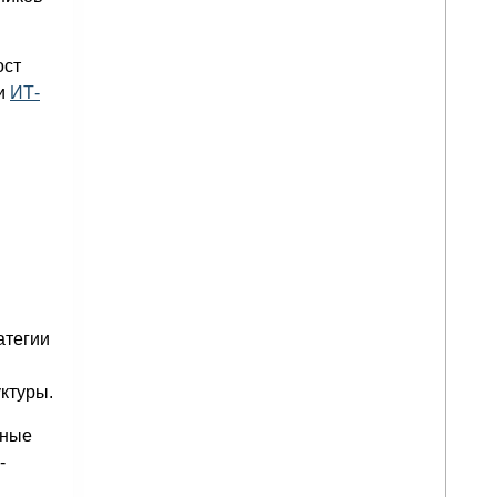
ост
ии
ИТ-
атегии
ктуры.
вные
-