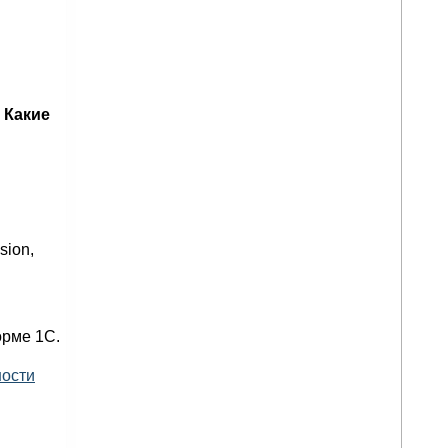
 Какие
sion,
орме 1С.
ности