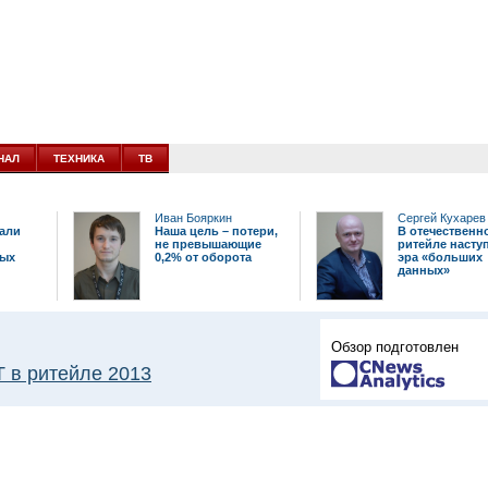
НАЛ
ТЕХНИКА
ТВ
Иван Бояркин
Сергей Кухарев
али
Наша цель – потери,
В отечественн
не превышающие
ритейле насту
ных
0,2% от оборота
эра «больших
данных»
Обзор подготовлен
Т в ритейле 2013