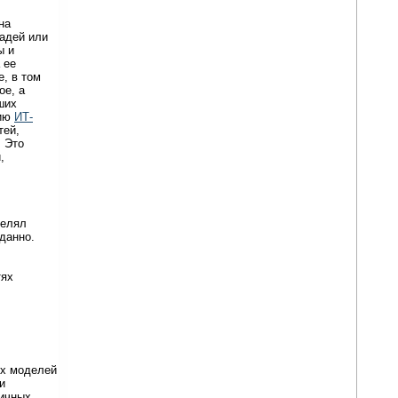
на
адей или
ы и
 ее
, в том
ое, а
ших
тию
ИТ-
тей,
 Это
,
делял
данно.
тях
ых моделей
и
личных