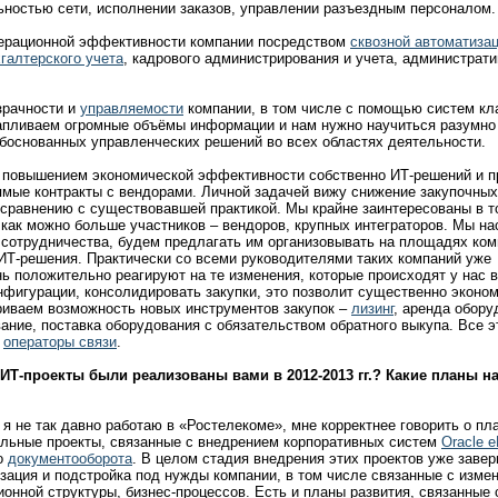
ьностью сети, исполнении заказов, управлении разъездным персоналом.
перационной эффективности компании посредством
сквозной автоматиза
галтерского учета
, кадрового администрирования и учета, администрати
зрачности и
управляемости
компании, в том числе с помощью систем кл
апливаем огромные объёмы информации и нам нужно научиться разумно
обоснованных управленческих решений во всех областях деятельности.
д повышением экономической эффективности собственно ИТ-решений и п
ямые контракты с вендорами. Личной задачей вижу снижение закупочных
 сравнению с существовавшей практикой. Мы крайне заинтересованы в т
как можно больше участников – вендоров, крупных интеграторов. Мы на
 сотрудничества, будем предлагать им организовывать на площадях ко
ИТ-решения. Практически со всеми руководителями таких компаний уже
нь положительно реагируют на те изменения, которые происходят у нас в
фигурации, консолидировать закупки, это позволит существенно эконом
риваем возможность новых инструментов закупок –
лизинг
, аренда обору
вание, поставка оборудования с обязательством обратного выкупа. Все 
е
операторы связи
.
 ИТ-проекты были реализованы вами в 2012-2013 гг.? Какие планы н
 я не так давно работаю в «Ростелекоме», мне корректнее говорить о пл
льные проекты, связанные с внедрением корпоративных систем
Oracle 
го
документооборота
. В целом стадия внедрения этих проектов уже заве
зация и подстройка под нужды компании, в том числе связанные с изме
ионной структуры, бизнес-процессов. Есть и планы развития, связанные 