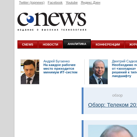
Twitter (topnews)
Facebook
Youtube
Яндекс.Дзен
АНАЛИТИКА
CNEWS
НОВОСТИ
КОНФЕРЕНЦИИ
ЖУР
Андрей Бугаенко
Дмитрий Садко
На каждое рабочее
Необходимо п
место приходится
от «зоопарка»
минимум ИТ-систем
решений к ти
ландшафту
oбзор
Обзор: Телеком 20