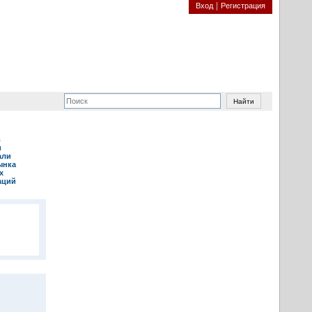
Вход
Регистрация
в
и
али
ынка
х
аций