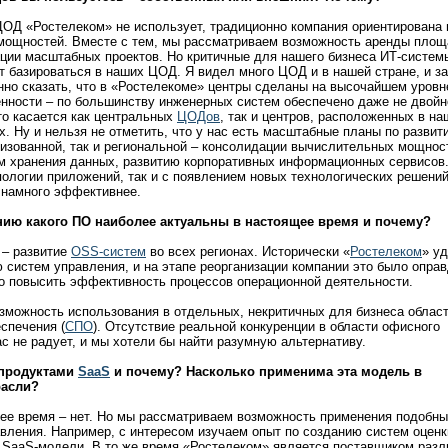
ОД «Ростелеком» не использует, традиционно компания ориентирована 
мощностей. Вместе с тем, мы рассматриваем возможность аренды площ
ции масштабных проектов. Но критичные для нашего бизнеса ИТ-систем
 базироваться в наших ЦОД. Я видел много ЦОД и в нашей стране, и за
нно сказать, что в «Ростелекоме» центры сделаны на высочайшем уровне
енности – по большинству инженерных систем обеспечено даже не двойн
это касается как центральных
ЦОДов
, так и центров, расположенных в на
. Ну и нельзя не отметить, что у нас есть масштабные планы по разви
лизованной, так и региональной – консолидации вычислительных мощнос
 хранения данных, развитию корпоративных информационных сервисов.
пологии приложений, так и с появлением новых технологических решений
 намного эффективнее.
нию какого ПО наиболее актуальны в настоящее время и почему?
 – развитие
OSS-систем
во всех регионах. Исторически «
Ростелеком
» у
систем управления, и на этапе реорганизации компании это было оправ
о повысить эффективность процессов операционной деятельности.
зможность использования в отдельных, некритичных для бизнеса облас
спечения (
СПО
). Отсутствие реальной конкуренции в области офисного
с не радует, и мы хотели бы найти разумную альтернативу.
 продуктами
SaaS
и почему? Насколько применима эта модель в
расли?
ее время – нет. Но мы рассматриваем возможность применения подобн
вления. Например, с интересом изучаем опыт по созданию систем оценк
 SaaS-модели. В то же время «Ростелеком» является поставщиком раз