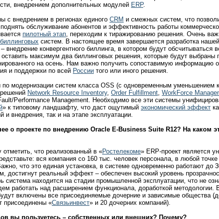
сти, внедрением дополнительных модулей
ERP
.
ы с внедрением в регионах единого
CRM
и смежных систем, что позвол
 поднять обслуживание абонентов и эффективность работы коммерческо
ивается
пилотный этап
, переходим к тиражированию решения. Очень важ
биллинговых
систем. В настоящее время завершается разработка нашей
– внедрение конвергентного биллинга, в котором будут обсчитываться в
м оставить максимум два биллинговых решения, которые будут выбраны 
анированного на осень. Нам важно получить сопоставимую информацию о
ния и поддержки по всей
России
того или иного решения.
ы по модернизации систем класса OSS (с одновременным уменьшением 
ю решений
Network Resource Inventory
,
Order Fulfillment
,
WorkForce Manage
 Fault/Performance Management. Необходимо все эти системы унифициров
й
» к типовому ландшафту, что даст ощутимый
экономический эффект
ка
й и внедрения, так и на этапе эксплуатации.
нее о проекте по внедрению
Oracle E-Business Suite R12?
На каком э
у отметить, что реализованный в «
Ростелекоме
» ERP-проект является у
представьте: вся компания со 160 тыс. человек персонала, в любой точке
Важно, что это единая установка, в системе одновременно работают до 3
м, достигнут реальный эффект – обеспечен высокий уровень прозрачно
ь система находится на стадии промышленной эксплуатации, что не озн
будем работать над расширением функционала, доработкой методологии.
будут включены все присоединяемые дочерние и зависимые общества (д
ут присоединены «
Связьинвест
» и 20 дочерних компаний).
Дов вы пользуетесь – собственных или внешних? Почему?