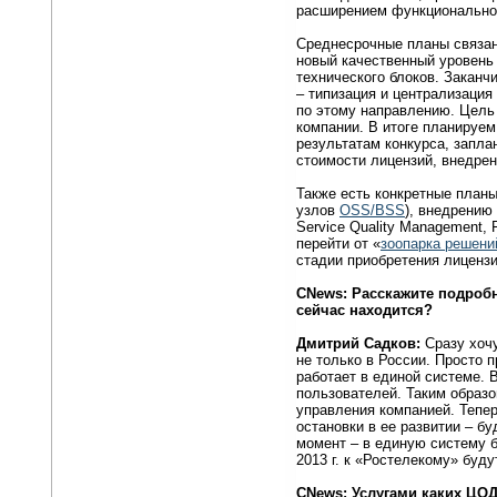
расширением функционально
Среднесрочные планы связан
новый качественный уровень
технического блоков. Заканч
– типизация и централизация
по этому направлению. Цель 
компании. В итоге планируе
результатам конкурса, запл
стоимости лицензий, внедре
Также есть конкретные план
узлов
OSS/BSS
), внедрени
Service Quality Management,
перейти от «
зоопарка решени
стадии приобретения лицензи
CNews
: Расскажите подроб
сейчас находится?
Дмитрий Садков:
Сразу хоч
не только в России. Просто 
работает в единой системе. 
пользователей. Таким образо
управления компанией. Тепер
остановки в ее развитии – 
момент – в единую систему 
2013 г. к «Ростелекому» буд
С
News
: Услугами каких ЦО