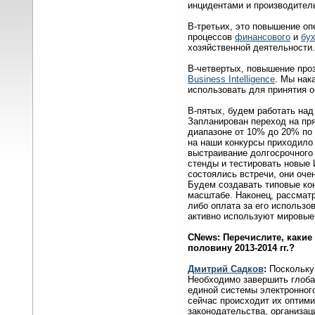
инцидентами и производител
В-третьих, это повышение о
процессов
финансового
и
бух
хозяйственной деятельности.
В-четвертых, повышение про
Business Intelligence
. Мы нак
использовать для принятия 
В-пятых, будем работать на
Запланирован переход на пр
диапазоне от 10% до 20% по
на наши конкурсы приходило 
выстраивание долгосрочного
стенды и тестировать новые 
состоялись встречи, они оче
Будем создавать типовые кон
масштабе. Наконец, рассмат
либо оплата за его использо
активно используют мировы
CNews
:
Перечислите, какие
половину 2013-2014 гг.?
Дмитрий Садков
:
Поскольку
Необходимо завершить глоба
единой системы электронно
сейчас происходит их оптими
законодательства, организац