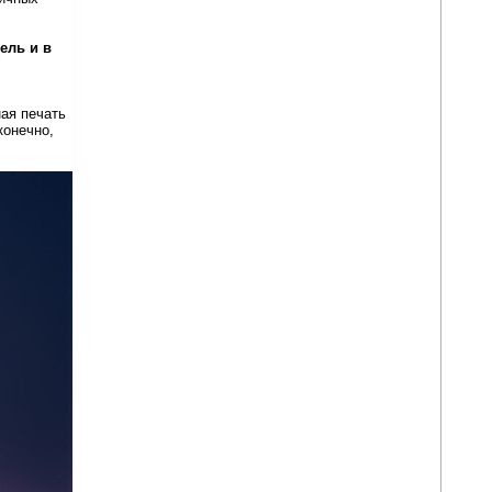
ель и в
ая печать
конечно,