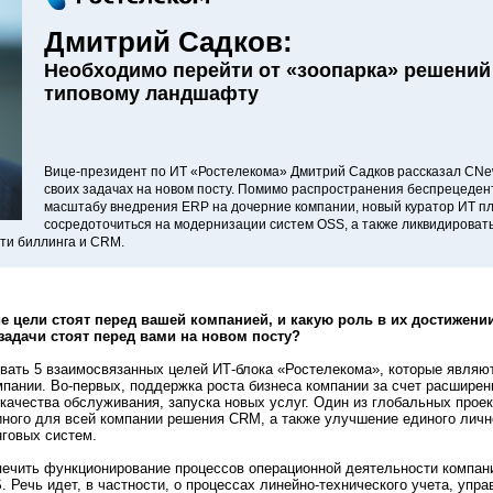
Дмитрий Садков:
Необходимо перейти от «зоопарка» решений
типовому ландшафту
Вице-президент по ИТ «Ростелекома» Дмитрий Садков рассказал CNe
своих задачах на новом посту. Помимо распространения беспрецеден
масштабу внедрения ERP на дочерние компании, новый куратор ИТ п
сосредоточиться на модернизации cистем OSS, а также ликвидироват
ти биллинга и CRM.
ие цели стоят перед вашей компанией, и какую роль в их достижении
задачи стоят перед вами на новом посту?
вать 5 взаимосвязанных целей ИТ-блока «Ростелекома», которые являю
пании. Во-первых, поддержка роста бизнеса компании за счет расширен
качества обслуживания, запуска новых услуг. Один из глобальных проек
иного для всей компании решения CRM, а также улучшение единого личн
нговых систем.
печить функционирование процессов операционной деятельности компан
Речь идет, в частности, о процессах линейно-технического учета, упра