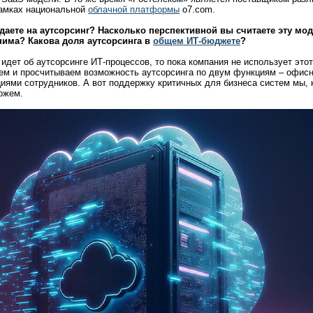
рамках национальной
облачной платформы
o7.com.
тдаете на аутсорсинг? Насколько перспективной вы считаете эту мод
нима? Какова доля аутсорсинга в
общем ИТ-бюджете
?
идет об аутсорсинге ИТ-процессов, то пока компания не использует этот
ем и просчитываем возможность аутсорсинга по двум функциям – офисн
иями сотрудников. А вот поддержку критичных для бизнеса систем мы, 
ожем.