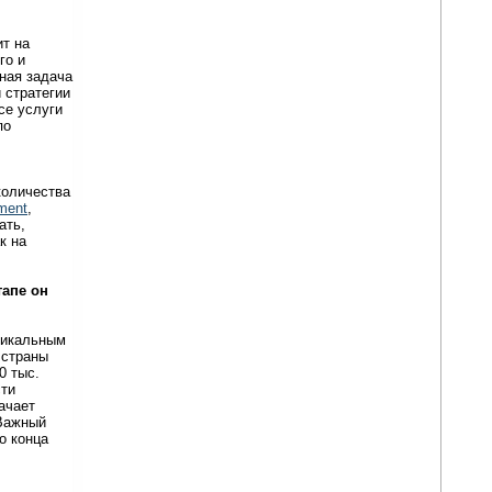
ит на
го и
ная задача
 стратегии
се услуги
по
количества
ment
,
ать,
к на
тапе он
никальным
 страны
0 тыс.
сти
ачает
 Важный
о конца