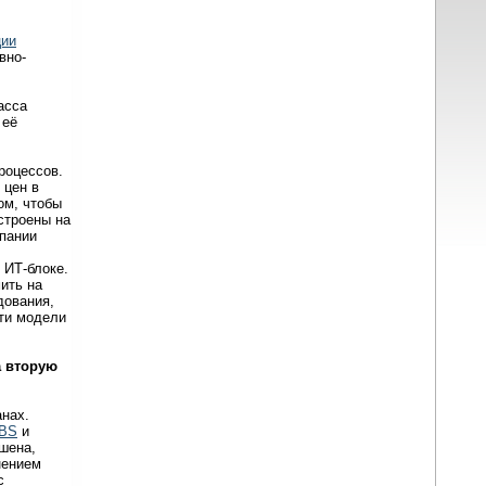
ции
вно-
асса
 её
роцессов.
 цен в
ом, чтобы
строены на
мпании
 ИТ-блоке.
ить на
дования,
эти модели
а вторую
анах.
eBS
и
ршена,
нением
с