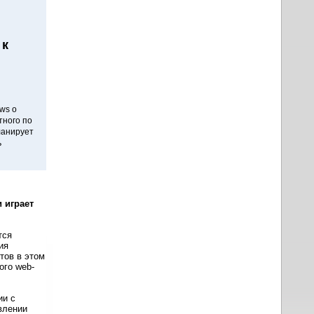
 к
ws о
тного по
ланирует
ь
 играет
тся
ия
тов в этом
ого web-
ии с
влении