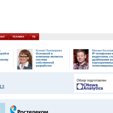
НАЛ
ТЕХНИКА
ТВ
в
Ксения Пономарева
Михаил Косило
ерейти
Основной в
IP-телефония 
компании является
видеосвязь ст
повому
система
драйверами р
собственной
корпоративны
разработки
телекоммуник
Обзор подготовлен
13