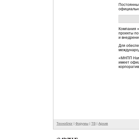
Постоянным
официальны
Компания «
проекты по
и внедрен
Для обеспе
международ
«МНПП Нам
имеет офиц
корпоратив
Техноблог
|
Форумы
|
ТВ
|
Архив