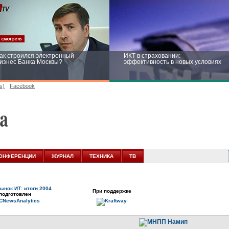
ак строился электронный
ИКТ в страховании:
изнес Банка Москвы?
эффективность в новых условиях
s)
Facebook
ейтинг CNewsInfrastructure 2015:
Информационная безопасность
риглашаем участвовать
бизнеса и госструктур: развитие в
новых условиях
ОНФЕРЕНЦИИ
ЖУРНАЛ
ТЕХНИКА
ТВ
ынок ИТ: итоги 2004
При поддержке
подготовлен