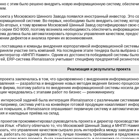
но с этим было решено внедрить новую информационную систему, обеспеч
ием.
роекта у Московского Шинного Завода появился иностранный инвестор. Это 
формационной системе.
Во-первых,
необходимо было внедрить систему, котор
Во-вторых,
к тому времени Московский Шинный Завод сертифицировал свою с
 серии ISO 9000, поэтому возникла необходимость обеспечить информацион
ема должна была автоматизировать процессы управления качеством, предо
вении дефектов и анализа причин их возникновения.
 поставщика и команды внедрения корпоративной информационной системы 
приняли участие пять компаний. На последнем этапе тендера была выбрана 
интегратор «МНПП Намип». Одним из достоинств победившей системы было 
тей,
ERP-система
iRenaissance учитывает специфику предприятий резиноте
Реализация и результаты проекта
проекта заключалась в том, что одновременно с внедрением информационн
равления — разработка и внедрение новых методик ведения
бизнес-процессо
я фирма, поэтому работа по внедрению информационной системы носила дис
ции чередовались с этапами работ по бизнес — реинжинирингу.
, интересной задачей была интеграция iRenaissance c различными системам
 Например, система учёта на конвейере готовой продукции накапливает инфо
х покрышек, а iRenaissance опрашивает первичную систему и автоматически
я и накладные приёма на склад.
 проектом прокомментировал руководитель проекта и директор производст
ов Илья: «Работу облегчало то, что Московский Шинный Завод и МНПП Нами
азать, что управление качеством сыграло роль интерфейса между заводом и 
е, работать по одному регламенту, лучше понимать требования и предложен
им успех всего проекта, была заинтересованность и поддержка со стороны р