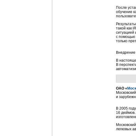
После уста
обучение к
пользовате
Результаты
такой как 
ситуацией 
с помощью
только пре
Внедрение 
В настояще
В перспект
автоматизи
ОАО «
Моск
Московский
и зарубежн
В 2005 год
16 дюймов.
изготовлен
Московский
легковых а