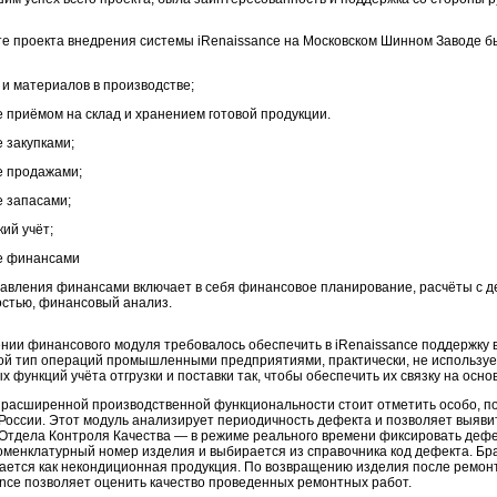
те проекта внедрения системы iRenaissance на Московском Шинном Заводе
 и материалов в производстве;
 приёмом на склад и хранением готовой продукции.
 закупками;
е продажами;
 запасами;
ий учёт;
е финансами
авления финансами включает в себя финансовое планирование, расчёты с д
стью, финансовый анализ.
нии финансового модуля требовалось обеспечить в iRenaissance поддержку вс
ой тип операций промышленными предприятиями, практически, не использу
х функций учёта отгрузки и поставки так, чтобы обеспечить их связку на осно
расширенной производственной функциональности стоит отметить особо, по
 России. Этот модуль анализирует периодичность дефекта и позволяет выяви
Отдела Контроля Качества — в режиме реального времени фиксировать дефек
оменклатурный номер изделия и выбирается из справочника код дефекта. Бр
ается как некондиционная продукция. По возвращению изделия после ремон
ance позволяет оценить качество проведенных ремонтных работ.