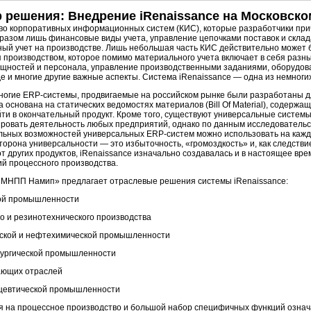
 решения: Внедрение iRenaissance на Московск
о корпоративных информационных систем (КИС), которые разработчики прич
разом лишь финансовые виды учета, управление цепочками поставок и склада
ый учет на производстве. Лишь небольшая часть КИС действительно может 
 производством, которое помимо материального учета включает в себя раз
ощностей и персонала, управление производственными заданиями, оборудо
де и многие другие важные аспекты. Система iRenaissance — одна из немног
ногие
ERP-системы,
продвигаемые на российском рынке были разработаны дл
а основана на статических ведомостях материалов (Bill Of Material), содержа
ти в окончательный продукт. Кроме того, существуют универсальные систем
ровать деятельность любых предприятий, однако по данным исследовательс
льных возможностей универсальных
ERP-систем
можно использовать на кажд
торона универсальности — это избыточность, «громоздкость» и, как следстви
от других продуктов, iRenaissance изначально создавалась и в настоящее вре
й процессного производства.
МНПП Намип» предлагает отраслевые решения системы iRenaissance:
ой промышленности
о и резинотехнического производства
еской и нефтехимической промышленности
лургической промышленности
ающих отраслей
цевтической промышленности
 на процессное производство и большой набор специфичных функций означ