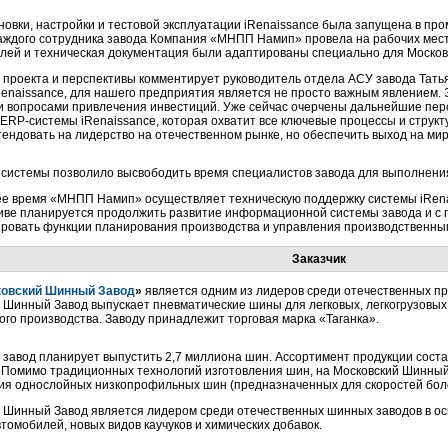
новки, настройки и тестовой эксплуатации iRenaissance была запущена в п
аждого сотрудника завода Компания «МНПП Намип» провела на рабочих мест
лей и техническая документация были адаптированы специально для Москов
 проекта и перспективы комментирует руководитель отдела АСУ завода Та
iRenaissance, для нашего предприятия является не просто важным явлением.
и вопросами привлечения инвестиций. Уже сейчас очерчены дальнейшие пер
ERP-системы
iRenaissance, которая охватит все ключевые процессы и структ
тендовать на лидерство на отечественном рынке, но обеспечить выход на ми
системы позволило высвободить время специалистов завода для выполнени
е время «МНПП Намип» осуществляет техническую поддержку системы iRena
иве планируется продолжить развитие информационной системы завода и 
ровать функции планирования производства и управления производственны
Заказчик
овский Шинный Завод
»
является одним из лидеров среди отечественных пр
 Шинный Завод выпускает пневматические шины для легковых, легкогрузовых
ого производства. Заводу принадлежит торговая марка «Таганка».
у завод планирует выпустить 2,7 миллиона шин. Ассортимент продукции сост
 Помимо традиционных технологий изготовления шин, на Московский Шинный
ия однослойных низкопрофильных шин (предназначенных для скоростей более
 Шинный Завод является лидером среди отечественных шинных заводов в о
втомобилей, новых видов каучуков и химических добавок.