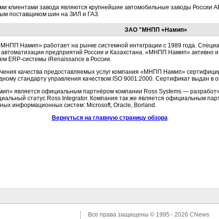
и клиентами завода являются крупнейшие автомобильные заводы России А
м поставщиком шин на ЗИЛ и ГАЗ.
ЗАО "МНПП «Намип»
МНПП Намип» работает на рынке системной интеграции с 1989 года. Специ
 автоматизации предприятий России и Казахстана. «МНПП Намип» активно 
ием
ERP-системы
iRenaissance в России.
чения качества предоставляемых услуг компания «МНПП Намип» сертифици
ному стандарту управления качеством ISO 9001:2000. Сертификат выдан в 
ип» является официальным партнёром компании Ross Systems — разработч
иальный статус Ross Integrator. Компания так же является официальным пар
ных информационных систем: Microsoft, Oracle, Borland.
Вернуться на главную страницу обзора
Все права защищены © 1995 - 2026
CNews