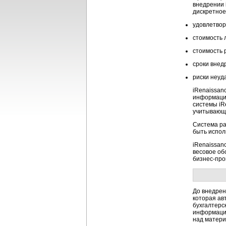
внедрении 
дискретное
удовлетвор
стоимость 
стоимость 
сроки внед
риски неуд
iRenaissan
информацио
системы iR
учитывающу
Система ра
быть испол
iRenaissan
весовое об
бизнес-про
До внедрен
которая ав
бухгалтерс
информацие
над матери