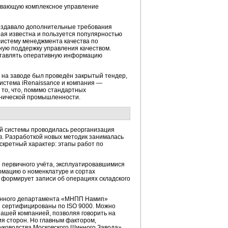
ивающую комплексное управление
создавало дополнительные требования
ая известна и пользуется популярностью
истему менеджмента качества по
ную поддержку управления качеством.
ставлять оперативную информацию
на заводе был проведён закрытый тендер,
система iRenaissance и компания —
то, что, помимо стандартных
хнической промышленности.
ой системы проводилась реорганизация
в.
Разработкой новых методик занималась
кретный характер: этапы работ по
и первичного учёта, эксплуатировавшимися
рмацию о номенклатуре и сортах
 формирует записи об операциях складского
венного департамента «МНПП Намип»
п сертифицированы по ISO 9000. Можно
нашей компанией, позволяя говорить на
ия сторон. Но главным фактором,
уководства Московского Шинного Завода».