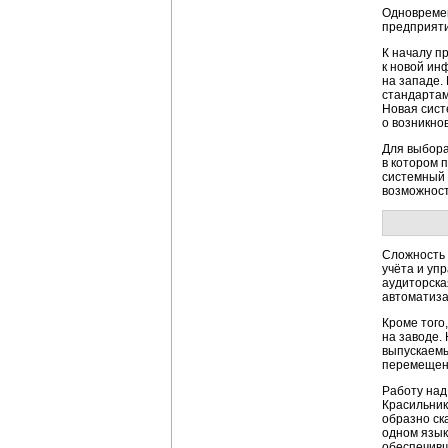
Одновремен
предприят
К началу п
к новой ин
на западе.
стандартам
Новая сист
о возникно
Для выбора
в котором 
системный 
возможнос
Сложность 
учёта и уп
аудиторска
автоматиза
Кроме того
на заводе.
выпускаемы
перемещени
Работу над
Красильник
образно ск
одном язык
обеспечивш