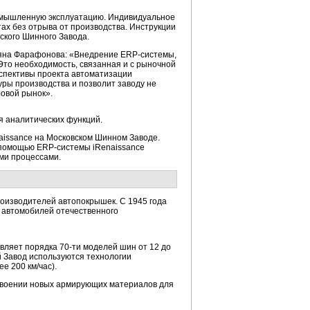
ромышленную эксплуатацию. Индивидуальное
ах без отрыва от производства. Инструкции
ского Шинного Завода.
тьяна Фарафонова: «Внедрение
ERP-системы,
 Это необходимость, связанная и с рыночной
спективы проекта автоматизации
уры производства и позволит заводу не
ровой рынок».
я аналитических функций.
issance на Московском Шинном Заводе.
с помощью
ERP-системы
iRenaissance
ми процессами.
оизводителей автопокрышек. С 1945 года
 автомобилей отечественного
авляет порядка
70-ти
моделей шин от 12 до
 Завод используются технологии
 200 км/час).
своении новых армирующих материалов для