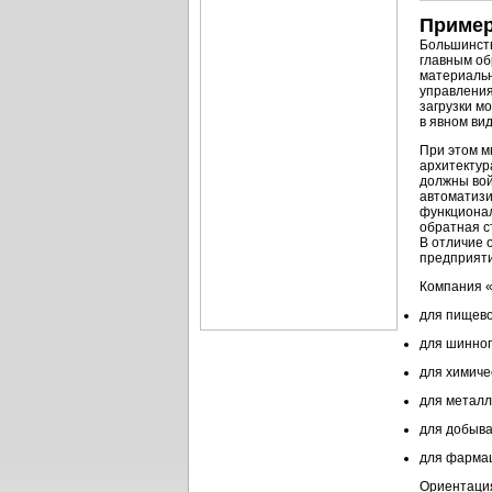
Пример
Большинств
главным об
материальн
управления
загрузки м
в явном ви
При этом м
архитектур
должны вой
автоматизи
функциона
обратная с
В отличие 
предприяти
Компания «
для пищев
для шинног
для химич
для метал
для добыв
для фарма
Ориентация