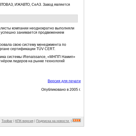
ВТОВАЗ, ИЖАВТО, СеАЗ. Завод является
алисты компании неоднократно выполняли
и успешно занимается продвижением
ровала свою систему менеджмента по
органе сертификации TÜV CERT.
ика системы iRenaissance, «МНПП Намип»
тнёром лидеров на рынке технологий
Версия для печати
Опубликовано в 2005 г.
Toolbar
|
КПК-версия
|
Подписка на новости
|