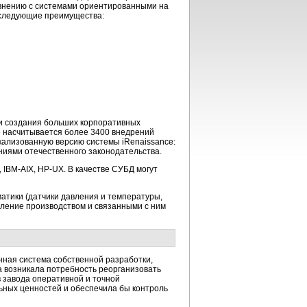
авнению с системами ориентированными на
 следующие преимущества:
и создания больших корпоративных
 насчитывается более 3400 внедрений
кализованную версию системы iRenaissance:
ниями отечественного законодательства.
,
IBM-AIX,
HP-UX.
В качестве СУБД могут
атики (датчики давления и температуры,
вление производством и связанными с ним
ная система собственной разработки,
а возникала потребность реорганизовать
в завода оперативной и точной
ьных
ценностей и обеспечила бы контроль