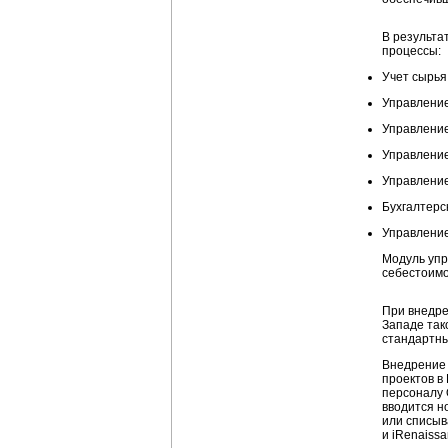
В результа
процессы:
Учет сырья
Управление
Управление
Управлени
Управление
Бухгалтерск
Управлени
Модуль упр
себестоимо
При внедре
Западе так
стандартны
Внедрение 
проектов в
персоналу 
вводится н
или списыв
и iRenaiss