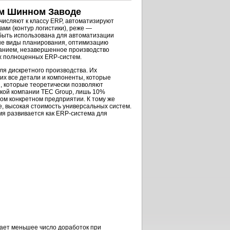
ом Шинном Заводе
исляют к классу ERP, автоматизируют
ми (контур логистики), реже —
быть использована для автоматизации
ные виды планирования, оптимизацию
ванием, незавершенное производство
их полноценных
ERP-систем.
я дискретного производства. Их
щих все детали и компоненты, которые
ы, которые теоретически позволяют
кой компании TEC Group, лишь 10%
ом конкретном предприятии. К тому же
е, высокая стоимость универсальных систем.
мя развивается как
ERP-система
для
ает меньшее число доработок при