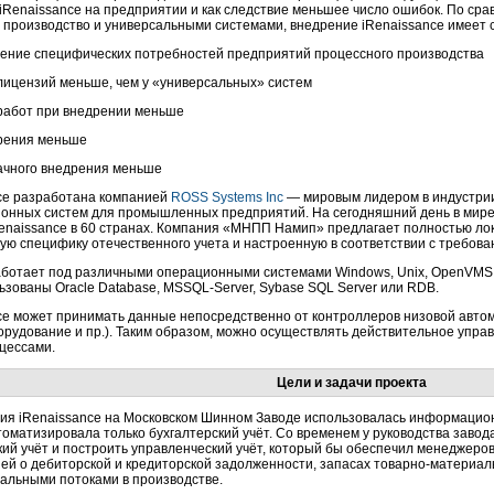
iRenaissance на предприятии и как следствие меньшее число ошибок. По ср
 производство и универсальными системами, внедрение iRenaissance имеет
ение специфических потребностей предприятий процессного производства
лицензий меньше, чем у «универсальных» систем
работ при внедрении меньше
рения меньше
ачного внедрения меньше
ce разработана компанией
ROSS Systems Inc
— мировым лидером в индустри
нных систем для промышленных предприятий. На сегодняшний день в мире
enaissance в 60 странах. Компания «МНПП Намип» предлагает полностью ло
ю специфику отечественного учета и настроенную в соответствии с требова
ботает под различными операционными системами Windows, Unix, OpenVMS
ьзованы Oracle Database,
MSSQL-Server,
Sybase SQL Server или RDB.
ce может принимать данные непосредственно от контроллеров низовой автом
орудование и пр.). Таким образом, можно осуществлять действительное упра
цессами.
Цели и задачи проекта
ия iRenaissance на Московском Шинном Заводе использовалась информацион
томатизировала только бухгалтерский учёт. Со временем у руководства завод
кий учёт и построить управленческий учёт, который бы обеспечил менеджеро
й о дебиторской и кредиторской задолженности, запасах
товарно-материал
альными потоками в производстве.