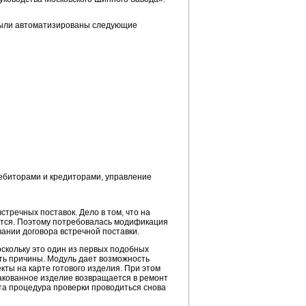
 были автоматизированы следующие
ебиторами и кредиторами, управление
тречных поставок. Дело в том, что на
ется. Поэтому потребовалась модификация
вании договора встречной поставки.
скольку это один из первых подобных
ть причины. Модуль дает возможность
ты на карте готового изделия. При этом
акованное изделие возвращается в ремонт
та процедура проверки проводиться снова