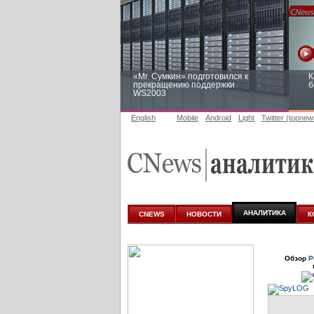
«Mr. Сумкин» подготовился к
К
прекращению поддержки
б
WS2003
English
Mobile
Android
Light
Twitter (topnew
Заоблачная оптимизация: как
Р
Faberlic изменил подход к
п
аналитике
АНАЛИТИКА
CNEWS
НОВОСТИ
К
Обзор
Р