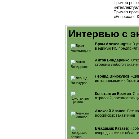
Пример реше
интеллектуал
Пример прое
«Ренессанс 
Интервью с э
Врам Александрян
: В 
в единую ИС предприят
Антон Бондаренко
: От
стороны любого заказчи
Леонид Винокуров
: «Д
интегральным и объект
Константин Еремин
: Сп
отраслей, располагающ
Алексей Иванов
: Бесш
российских заказчиков
Владимир Катаев
: Про
очередь лежит в област