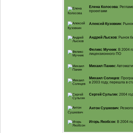
Елена Колосова
: Регла
проектами
Алексей Кузовкин
: Рыно
Андрей Лысков
: Рынок
б
Феликс Мучник
: В 2004 
лицензионного ПО
Михаил Панин:
Автомати
Михаил Солнцев
: Прогр
в 2003 году, перешла в 
Сергей Сульгин
: 2004 г
Антон Сушкевич
: Резког
Игорь Якобсон
: В 2004 