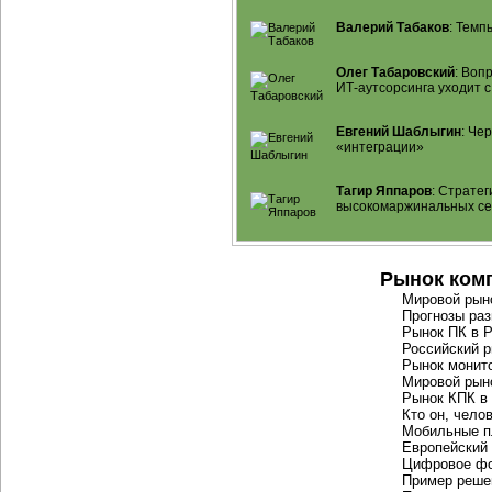
Валерий Табаков
: Темп
Олег Табаровский
: Воп
ИТ-аутсорсинга
уходит с
Евгений Шаблыгин
: Че
«интеграции»
Тагир Яппаров
: Страте
высокомаржинальных се
Рынок ком
Мировой рыно
Прогнозы раз
Рынок ПК в 
Российский 
Рынок монито
Мировой рын
Рынок КПК в
Кто он, чело
Мобильные 
Европейский
Цифровое фо
Пример реше