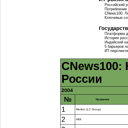
Российский 
Потребление
CNews100: Ле
Ключевые со
Государств
Платформа д
История росс
Индийский ка
5 барьеров н
ИТ-перспект
CNews100:
России
2004
№
Название
1
Merlion (LC Group)
2
НКК