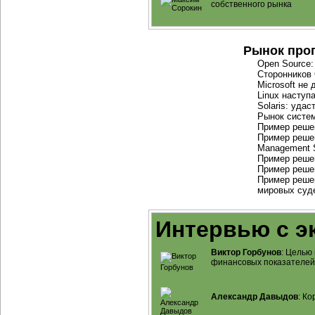
собственного рынка
Рынок про
Open Source:
Сторонников
Microsoft не
Linux наступ
Solaris: уда
Рынок систем
Пример реше
Пример решен
Management 
Пример реше
Пример реше
Пример реше
мировых суд
Интервью с э
Виктор Горбунов
: Целью
финансовых показателей
Александр Давыдов
: К