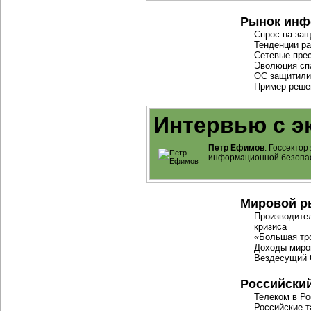
Рынок инф
Спрос на за
Тенденции ра
Сетевые пре
Эволюция сп
ОС защитили,
Пример реше
Интервью с э
Петр Ефимов
: Госсекто
информационной безопа
Мировой р
Производите
кризиса
«Большая тро
Доходы миро
Вездесущий
Российски
Телеком в Ро
Российские 