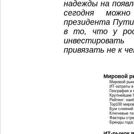
надежды на появл
сегодня можн
президента Пути
в то, что у рос
инвестировать
привязать не к че
Мировой р
Мировой рын
ИТ-затраты
в
География и
Крупнейшие 
Рейтинг: на
Top100 миров
Бум слияний
Ключевые тех
Факторы стр
Бренды года:
ИТ-рынок
в