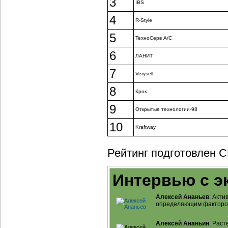
3
IBS
4
R-Style
5
ТехноСерв А/C
6
ЛАНИТ
7
Verysell
8
Крок
9
Открытые технологии-98
10
Kraftway
Рейтинг подготовлен C
Интервью с э
Алексей Ананьев
: Акт
определяющим факторо
Алексей Ананьин
: Рас