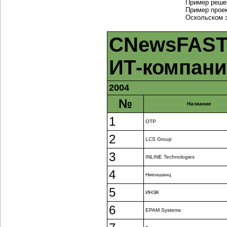
Пример реше
Пример прое
Оскольском 
CNewsFAST
ИТ-компан
2004
№
Название
1
ОТР
2
LCS Group
3
INLINE Technologies
4
Ниеншанц
5
ИНЭК
6
EPAM Systems