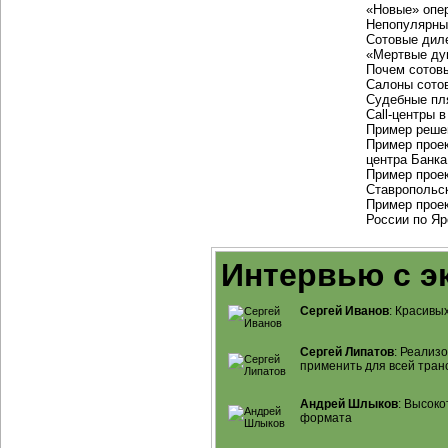
«Новые» опе
Непопулярны
Сотовые дил
«Мертвые ду
Почем сотов
Салоны сотов
Судебные пл
Call-центры
в
Пример реше
Пример проек
центра Банк
Пример прое
Ставропольск
Пример прое
России по Яр
Интервью с э
Сергей Иванов
: Красивы
Сергей Липатов
: Реализ
применить для всей тран
Андрей Шлыков
: Высок
формата