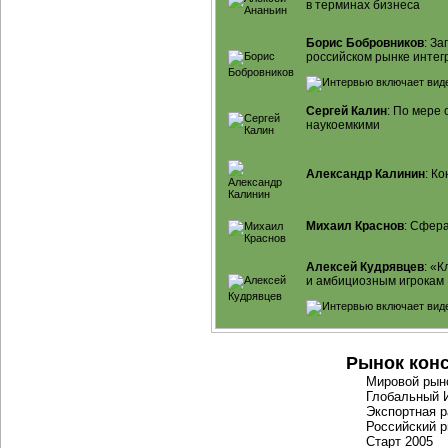
в терминах бизнеса
Борис Бобровников
: З
российском рынке интег
Сергей Калин
: По мере
наукоемкими
Александр Калинин
: К
Михаил Краснов
: Сфера
Алексей Кудрявцев
: «
и амбициозным игрокам
Рынок конс
Мировой ры
Глобальный
Экспортная р
Российский р
Старт 2005