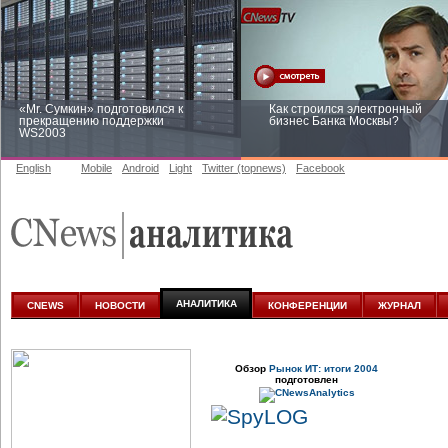
«Mr. Сумкин» подготовился к
Как строился электронный
прекращению поддержки
бизнес Банка Москвы?
WS2003
English
Mobile
Android
Light
Twitter (topnews)
Facebook
Заоблачная оптимизация: как
Рейтинг CNewsInfrastructure 20
Faberlic изменил подход к
приглашаем участвовать
аналитике
АНАЛИТИКА
CNEWS
НОВОСТИ
КОНФЕРЕНЦИИ
ЖУРНАЛ
Обзор
Рынок ИТ: итоги 2004
подготовлен