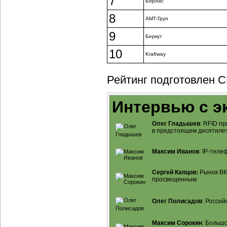
7
Борлас
8
АМТ-Груп
9
Беркут
10
Kraftway
Рейтинг подготовлен C
Интервью с э
Олег Гладышев
: RFID п
в предстоящем десятиле
Максим Иванов
:
IP-теле
Сергей Капцов:
Рынок ВКС
просвещенным
Олег Полисадов
: Россий
Максим Сорокин
: Больш