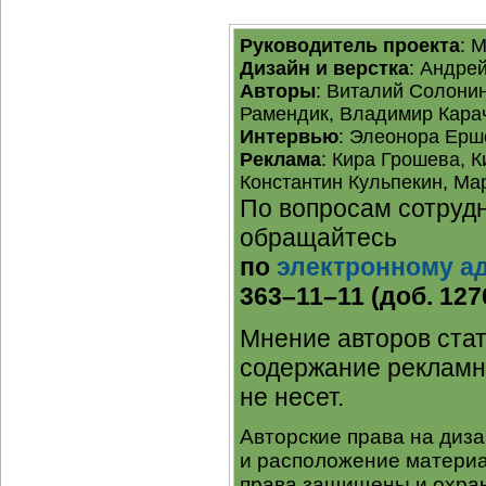
Руководитель проекта
: 
Дизайн и верстка
: Андре
Авторы
: Виталий Солони
Рамендик, Владимир Карач
Интервью
: Элеонора Ерш
Реклама
: Кира Грошева, 
Константин Кульпекин, Ма
По вопросам сотрудн
обращайтесь
по
электронному а
363–11–11 (доб. 127
Мнение авторов стат
содержание рекламн
не несет.
Авторские права на диз
и расположение материа
права защищены и охран