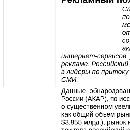
С
по
ме
от
со
ак
интернет-сервисов,
рекламе. Российски
в лидеры по притоку
СМИ.
Данные, обнародован
России (АКАР), по ис
о существенном увел
как общий объем рынк
$3.855 млрд.), рынок