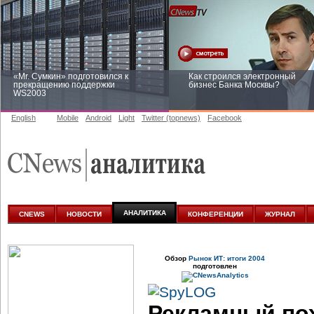
«Mr. Сумкин» подготовился к
Как строился электронный
прекращению поддержки
бизнес Банка Москвы?
WS2003
English
Mobile
Android
Light
Twitter (topnews)
Facebook
Заоблачная оптимизация: как
Рейтинг CNewsInfrastructure 20
Faberlic изменил подход к
приглашаем участвовать
аналитике
АНАЛИТИКА
CNEWS
НОВОСТИ
КОНФЕРЕНЦИИ
ЖУРНАЛ
Обзор
Рынок ИТ: итоги 2004
подготовлен
Рекламный пох