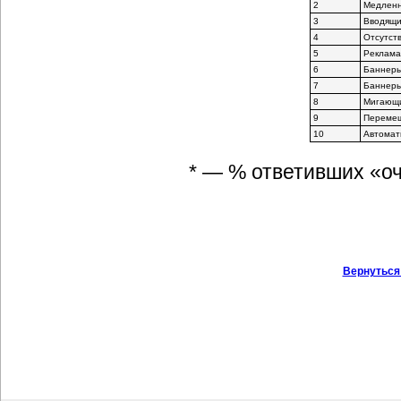
2
Медленн
3
Вводящи
4
Отсутст
5
Реклама
6
Баннеры
7
Баннеры
8
Мигающ
9
Перемещ
10
Автомат
* — % ответивших «оч
Вернуться