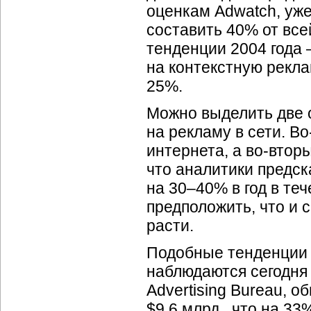
оценкам Adwatch, уже
составить 40% от всей
тенденции 2004 года
на контекстную рекла
25%.
Можно выделить две 
на рекламу в сети.
Во
интернета, а
во-вторы
что аналитики предс
на 30–40% в год в те
предположить, что и 
расти.
Подобные тенденции 
наблюдаются сегодня 
Advertising Bureau, о
$9,6 млрд.,
что на 33%