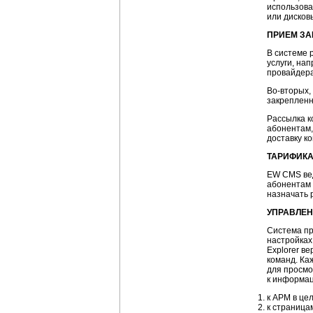
использова
или дисков
ПРИЕМ ЗА
В системе 
услуги, нап
провайдера
Во-вторых,
закреплен
Рассылка к
абонентам,
доставку ко
ТАРИФИКА
EW CMS вед
абонентам 
назначать
УПРАВЛЕН
Система п
настройках
Explorer в
команд. Ка
для просмо
к информац
к АРМ в це
к страница