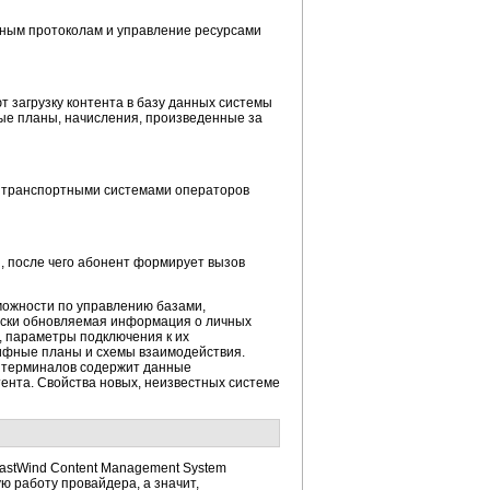
ным протоколам и управление ресурсами
 загрузку контента в базу данных системы
е планы, начисления, произведенные за
с транспортными системами операторов
 после чего абонент формирует вызов
можности по управлению базами,
ески обновляемая информация о личных
,
параметры подключения к их
ифные планы и схемы взаимодействия.
ых терминалов содержит данные
ента. Свойства новых, неизвестных системе
astWind Content Management System
 работу провайдера, а значит,