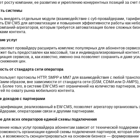
ет росту компании, ее развитию и укреплению конкурентных позиций за счет 
ть системы
ь внедрять отдельные модули (взаимодействие с
суб-провайдерами,
тарифик
ть EW CMS для автоматизации и повышения эффективности работы как не
компаний-агрегаторов,
которым требуется автоматизация более сложных
биз
ками контента.
зие услуг
воляет провайдеру расширить комплекс популярных для абонентов сервисо
жет быть предоставлен как массовый, так и индивидуализированный контент.
ация сервисов, а, как известно, именно она позволяет сохранить и даже ус
 снижения цен.
сть от стандарта сети оператора
ользует протоколы HTTP, SMPP и MM7 для взаимодействия с любой транспо
аким образом, вне зависимости от стандарта сети (GSM, CDMA или
D-AMPS),
. Более того, в системе EW CMS нет ограничений на количество партнеров, з
ей по охвату рынка мобильного контента.
е доходов с партнерами
арификации, реализованный в EW CMS, позволяет агрегатору организовать
айдерами,
операторами связи и другими партнерами.
е для всех операторов единой схемы подключения
ение новых услуг провайдера абонентам зависит от технической поддержки
озможность организации единой схемы подключения партнеров, которая обе
, и возможность сконцентрироваться на основном бизнесе — формировании