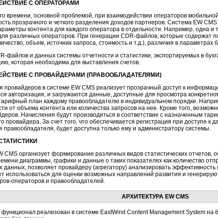
ЙСТВИЕ С ОПЕРАТОРАМИ
го времени, основной проблемой, при взаимодействии операторов мобильной
сть прозрачного и четкого разделения доходов партнеров. Система EW CMS 
араметры контента для каждого оператора в отдельности. Например, одна и 
для различных операторов. При генерации
CDR-файлов,
которые содержат п
личество, объем, источник запроса, стоимость и т.д.), различия в параметрах 
R-файлов
и данных системы отчетности и статистики, экспортируемых в бу
ию, которая необходима для выставления счетов.
ЙСТВИЕ С ПРОВАЙДЕРАМИ (ПРАВООБЛАДАТЕЛЯМИ)
я провайдеров в системе EW CMS реализует прозрачный доступ к информации
ся авторизация, и загружаются данные, доступные для просмотра конкретн
тарифный план каждому правообладателю в индивидуальном порядке. Напри
сти от объема контента или количества запросов на нее. Кроме того, возмож
йдеров. Начисления будут производиться в соответствие с назначенным тар
о провайдера. За счет того, что обеспечивается регистрация при доступе к д
 правообладателя, будет доступна только ему и администратору системы.
СТАТИСТИКИ
 CMS организует формирование различных видов статистических отчетов, о
емени диаграммы, графики и данные о таких показателях как количество от
 данных, позволяет провайдеру (агрегатору) анализировать эффективность с
ут использоваться для оценки возможных направлений развития и генерируют
ров-операторов
и правообладателей.
АРХИТЕКТУРА EW CMS
функционал реализован в системе EastWind Content Management System на 