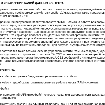
 И УПРАВЛЕНИЕ БАЗОЙ ДАННЫХ КОНТЕНТА
реализованы механизмы работы с текстовым, голосовым, мультимедийным т
назначение необходимых атрибутов и свойств). Указываются такие параметры,
бъем, описание и т.д.
 разбиение ресурсов не является обязательным. Возможна работа без разб
талогизации, так как она упрощает поиск нужного ресурса и управление кон
пиально разных типа разбиения ресурсов на группы, которые могут использова
я структура и фасетная. В древовидном каталоге организуется дерево ресур
ndows. Эта структура является стандартным способом организации контента 
овайдеров
и агрегаторов. Фасетная классификация подразумевает создание 
о типа ресурсов, определение значений для каждого фасета и назначение их
 не был или не может быть определён для ресурса, ему присваивается статус
доставляет такие возможности по управлению контентом, как создание, уда
им группам и т.д. Кроме того, система EW CMS может автоматически преобр
 транслитерацию текста (перекодировка UCS2 сообщений в латинскую кодиро
я. Такая возможность позволяет настраивать качество отображения контен
.
 КОНТЕНТА
жет быть загружен в базу данных различными способами:
и
web-интерфейса
(автоматизированные рабочие места (АРМ) системы).
рфейса
х приложений (API интерфейс), которые позволяют автоматически закачиват
 источников.
 может быть закачан как единичным файлом, так и целым пакетом (набор файл