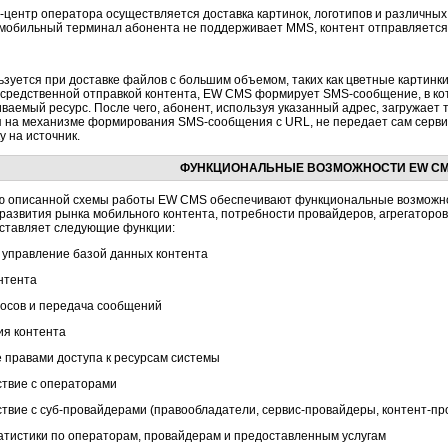
-центр
оператора осуществляется доставка картинок, логотипов и различны
мобильный терминал абонента не поддерживает MMS, контент отправляется
зуется при доставке файлов с большим объемом, таких как цветные картинки, 
средственной отправкой контента, EW CMS формирует
SMS-сообщение,
в ко
ваемый ресурс. После чего, абонент, используя указанный адрес, загружает
я на механизме формирования
SMS-сообщения
с URL, не передает сам серви
у на источник.
ФУНКЦИОНАЛЬНЫЕ ВОЗМОЖНОСТИ EW C
 описанной схемы работы EW CMS обеспечивают функциональные возможнос
развития рынка мобильного контента, потребности провайдеров, агрегаторо
ставляет следующие функции:
 управление базой данных контента
онтента
осов и передача сообщений
я контента
 правами доступа к ресурсам системы
твие с операторами
ствие с
суб-провайдерами
(правообладатели,
сервис-провайдеры,
контент-пр
атистики по операторам, провайдерам и предоставленным услугам