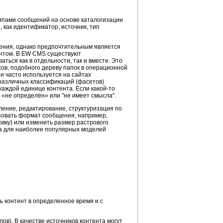
ипами сообщений на основе каталогизации
 как идентификатор, источник, тип
иения, однако предпочтительным является
тентом. В EW CMS существуют
ться как в отдельности, так и вместе. Это
сов, подобного дереву папок в операционной
и часто используется на сайтах
различных классификаций (фасетов)
 каждой единице контента. Если
какой-то
 «не определён» или "не имеет смысла".
ление, редактирование, структуризация по
азовать формат сообщения, например,
вку) или изменить размер растрового
та для наиболее популярных моделей
ь контент в определенное время и с
ов). В качестве источников контента могут