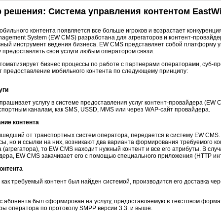
 решения: Система управления контентом EastW
обильного контента появляется все больше игроков и возрастает конкуренци
nagement System (EW CMS) разработана для агрегаторов и
контент-провайде
ный инструмент ведения бизнеса. EW CMS представляет собой платформу у
 предоставлять свои услуги любым оператором связи.
оматизирует бизнес процессы по работе с партнерами операторами,
суб-п
т предоставление мобильного контента по следующему принципу:
уги
прашивает услугу в системе предоставления услуг
контент-провайдера
(EW C
спортным каналам, как SMS, USSD, MMS или через
WAP-сайт
провайдера.
ние контента
ишедший от транспортных систем оператора, передается в систему EW CMS. Т
сы, но и ссылки на них, возникают два варианта формирования требуемого ко
 (агрегатора), то EW CMS находит нужный контент и все его атрибуты. В слу
дера,
EW CMS закачивает его с помощью специального приложения (HTTP ин
онтента
, как требуемый контент был найден системой, производится его доставка че
с абонента был сформирован на услугу, предоставляемую в текстовом форма
ы оператора по протоколу SMPP версии 3.3. и выше.