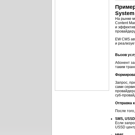
Пример
System
На рынке м
Content Ma
и эффектив
провайдеру
EW CMS авт
и реализуе
Вызов усл
Абонент за
таким тран
Формирова
Запрос, пр
сами серви
провайдера
суб-провай
Отправка к
После того
SMS, USSD
Если запро
USSD центр