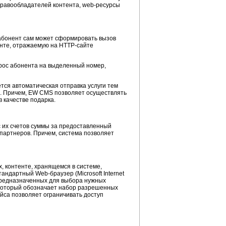
равообладателей контента,
web-ресурсы
бонент сам может сформировать вызов
нте, отражаемую на
HTTP-сайте
рос абонента на выделенный номер,
тся автоматическая отправка услуги тем
ги. Причем, EW CMS позволяет осуществлять
в качестве подарка.
 их счетов суммы за предоставленный
партнеров. Причем, система позволяет
х,
контенте, хранящемся в системе,
 стандартный
Web-браузер
(Microsoft Internet
 предназначенных для выбора нужных
 который обозначает набор разрешенных
йса
позволяет ограничивать доступ