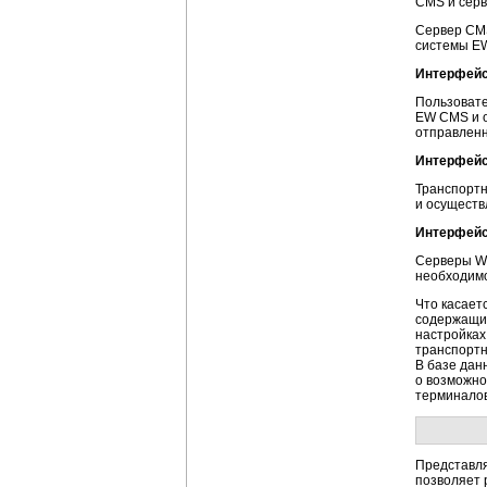
CMS и серв
Сервер CMS
системы E
Интерфейс
Пользовате
EW CMS и о
отправленн
Интерфейс
Транспортн
и осуществ
Интерфейс
Серверы WA
необходимо
Что касает
содержащим
настройках
транспортн
В базе дан
о возможно
терминалов
Представл
позволяет 