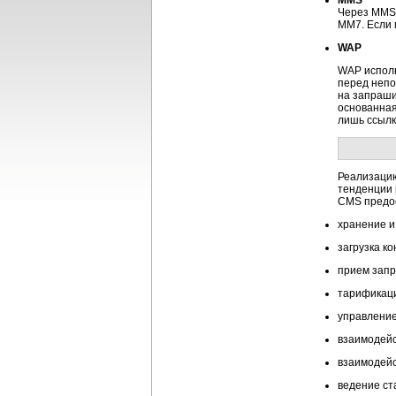
MMS
Через
MMS
MM7. Если 
WAP
WAP исполь
перед непо
на запраши
основанна
лишь ссылк
Реализацию
тенденции 
CMS предо
хранение и
загрузка к
прием запр
тарификаци
управление
взаимодейс
взаимодей
ведение ст