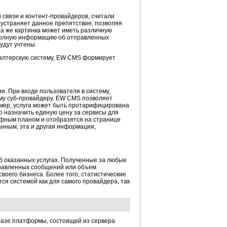
 связи и
контент-провайдеров,
считали
устраняет данное препятствие, позволяя
та же картинка может иметь различную
олную информацию об отправленных
будут учтены.
хгалтерскую систему, EW CMS формирует
. При входе пользователя в систему,
ому
суб-провайдеру.
EW CMS позволяет
мер, услуга может быть протарифицирована
но назначить единую цену за сервисы для
ифным планом и отобразятся на странице
анным, эта и другая информация,
б оказанных услугах. Полученные за любые
правленных сообщений или объем
воего бизнеса. Более того, статистические
ся системой как для самого провайдера, так
базе платформы, состоящей из сервера