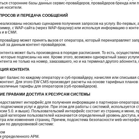
ться сторонние базы данных
сервис-провайдеров,
провайдеров бренда или п
ые носители.
ПРОСОВ И ПЕРЕДАЧА СООБЩЕНИЙ
реализованы несколько сценариев получения запросов на услугу.
Во-первых,
а
ример, с
WAP-сайта
(через
WAP-браузер)
или используя информацию о конте
 и в СМИ.
провайдер может принять вызов от оператора, который перенаправляет зап
ный за данным
контент-провайдером.
онтента может быть произведена в порядке расписания. То есть, осуществляе
 которые подписаны на нее. Кроме этого, возможен однократный заказ услу
нтента не только на номер, заказавшего, но и на терминал другого абонента, 
ЦИЯ КОНТЕНТА
ет баланс по каждому оператору и
суб-провайдеру,
начисляя или списывая с
контент. Для этого EW CMS производит расчеты на основе тарифных планов 
 различные тарифы для операторов
(суб-провайдеров).
ИЕ ПРАВАМИ ДОСТУПА К РЕСУРСАМ СИСТЕМЫ
редоставляет интерфейс для получения информации о
партнерах-оператора
 подписчиков услуг и другое. При этом для работы с системой, используется
ерсии 5.0. и выше). Пользовательский интерфейс состоит из страниц и меню,
ждой категории пользователей назначается определенный уровень доступа,
тра или изменения страниц. Причем, подсистема безопасности
web-интерфе
ии по двухуровневой системе:
лом
м определенного АРМ.