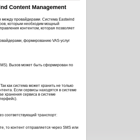
ind Content Management
я между провайдерами. Система Eastwind
ров,
которым необходим мощный
правления контентом, которая позволяет
ровайдерами,
формированию
VAS-услуг
MS). Вызов может быть сформирован по
ак как система может хранить не только
нтента. Если сервисы находятся в системе
чае хранения сервиса в системе
терфейс).
рез соответствующий транспорт:
те, то контент отправляется через SMS или