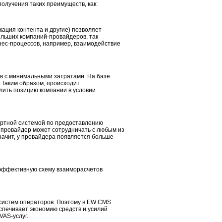
получения таких преимуществ, как:
ация контента и другие) позволяет
больших
компаний-провайдеров,
так
нес-процессов,
например, взаимодействие
в с минимальными затратами. На базе
 Таким образом, происходит
илить позицию компании в условии
ртной системой по предоставлению
провайдер может сотрудничать с любым из
начит, у провайдера появляется больше
 эффективную схему взаиморасчетов
 систем операторов. Поэтому в EW CMS
спечивает экономию средств и усилий
VAS-услуг.