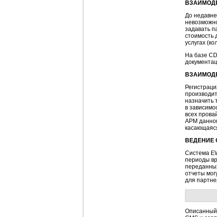
ВЗАИМОДЕ
До недавне
невозможно
задавать п
стоимость 
услугах (ко
На базе
CD
документац
ВЗАИМОДЕ
Регистраци
производит
назначить 
в зависимо
всех прова
АРМ данног
касающаяся
ВЕДЕНИЕ 
Система EW
периоды вр
переданных
отчеты мог
для
партне
Описанный 