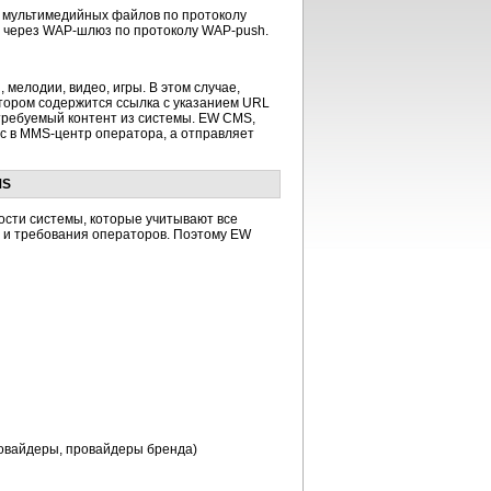
х мультимедийных файлов по протоколу
 через
WAP-шлюз
по протоколу
WAP-push.
мелодии, видео, игры. В этом случае,
тором содержится ссылка с указанием URL
 требуемый контент из системы. EW CMS,
с в
MMS-центр
оператора, а отправляет
MS
ти системы, которые учитывают все
в и требования операторов. Поэтому EW
овайдеры,
провайдеры бренда)