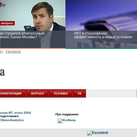
ак строился электронный
ИКТ в страховании:
изнес Банка Москвы?
эффективность в новых условиях
s)
Facebook
ейтинг CNewsInfrastructure 2015:
Информационная безопасность
риглашаем участвовать
бизнеса и госструктур: развитие в
новых условиях
ОНФЕРЕНЦИИ
ЖУРНАЛ
ТЕХНИКА
ТВ
ынок ИТ: итоги 2004
При поддержке
подготовлен