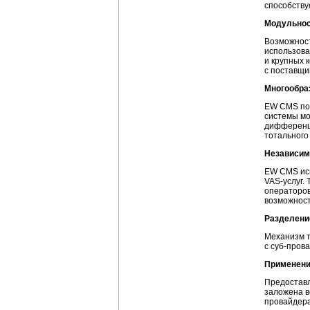
способству
Модульнос
Возможност
использова
и крупных
с поставщи
Многообра
EW CMS поз
системы мо
дифференци
тотального
Независимо
EW CMS исп
VAS-услуг.
Т
операторов
возможност
Разделени
Механизм т
с
суб-пров
Применени
Предоставл
заложена в
провайдера