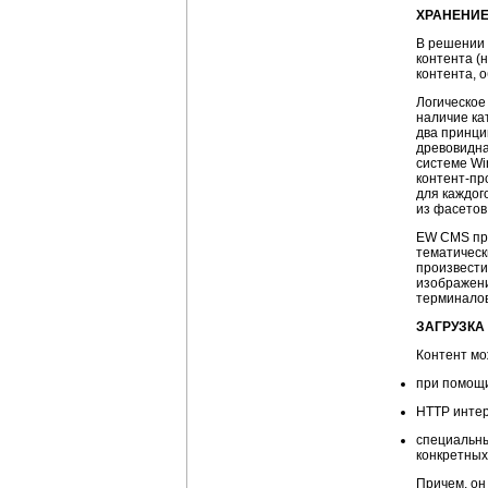
ХРАНЕНИЕ
В решении 
контента (
контента, о
Логическое
наличие ка
два принци
древовидна
системе Wi
контент-пр
для каждог
из фасетов
EW CMS пре
тематическ
произвести
изображени
терминалов
ЗАГРУЗКА
Контент мо
при помощ
HTTP инте
специальны
конкретных
Причем, он