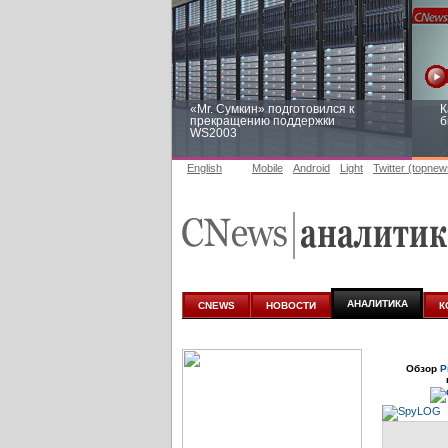
«Mr. Сумкин» подготовился к
К
прекращению поддержки
б
WS2003
English
Mobile
Android
Light
Twitter (topnew
Заоблачная оптимизация: как
Р
Faberlic изменил подход к
п
аналитике
АНАЛИТИКА
CNEWS
НОВОСТИ
К
Обзор
Р