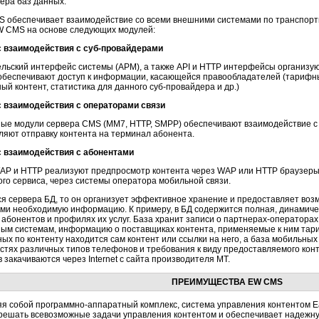
ера баз данных.
 обеспечивает взаимодействие со всеми внешними системами по транспорт
W CMS на основе следующих модулей:
 взаимодействия с
суб-провайдерами
льский интерфейс системы (АРМ), а также API и HTTP интерфейсы организуют
беспечивают доступ к информации, касающейся правообладателей (тарифны
ый контент, статистика для данного
суб-провайдера
и др.)
 взаимодействия с операторами связи
ые модули сервера CMS (MM7, HTTP, SMPP) обеспечивают взаимодействие 
ляют отправку контента на терминал абонента.
 взаимодействия с абонентами
P и HTTP реализуют предпросмотр контента через WAP или HTTP браузеры,
го сервиса, через системы оператора мобильной связи.
ся сервера БД, то он организует эффективное хранение и предоставляет воз
и необходимую информацию. К примеру, в БД содержится полная, динамич
 абонентов и профилях их услуг. База хранит записи о
партнерах-операторах
ым системам, информацию о поставщиках контента, применяемые к ним тар
ных по контенту находится сам контент или ссылки на него, а база мобильн
стях различных типов телефонов и требования к виду предоставляемого конт
 закачиваются через Internet с сайта производителя МТ.
ПРЕИМУЩЕСТВА EW CMS
яя собой
программно-аппаратный
комплекс, система управления контентом E
решать всевозможные задачи управления контентом и обеспечивает надежную