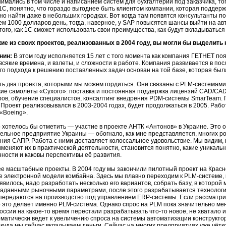
нимались в том числе и написанием систем для бухгалтерии под заказчика, то
1С, понятно, что гораздо выгоднее быть клиентом компании, которая поддерж
но найти даже в небольших городках. Вот когда там появятся консультанты п
ем 1000 долларов день, тогда, наверное, у SAP повысятся шансы выйти на ав
 того, как 1С сможет использовать свои преимущества, как будут вкладываться
ие из своих проектов, реализованных в 2004 году, вы могли бы выделить
нин:
В этом году исполняется 15 лет с того момента как компания ГЕТНЕТ по
 всякие времена, и взлеты, и сложности в работе. Компания развивается в п
го подхода к решению поставленных задач основан на той базе, которая был
ть два проекта, которыми мы можем гордиться. Они связаны с
PLM-системами
ие самолеты «Сухого»: поставка и постоянная поддержка лицензий
СAD/CA
ров, обучение специалистов, консалтинг внедрения
PDM-cистемы SmarTeam.
П
 Проект реализовывался в
2003-2004
годах, будет продолжаться в 2005. Раб
«Boeing».
о хотелось бы отметить — участие в проекте АНТК «Антонов» в Украине. Эт
ельное предприятие Украины — обогнало, как мне представляется, многих рос
ния САПР. Работа с ними доставляет колоссальное удовольствие. Мы видим,
именяют их в практической деятельности, становится понятно, какие уникал
ости и каковы перспективы её развития.
ее масштабные проекты. В 2004 году мы закончили пилотный проект на Крас
е электронной модели комбайна. Здесь мы плавно переходим к
PLM-системе
,
явилось, надо разработать несколько его вариантов, собрать базу, в которо
заданными рыночными параметрами, после этого разрабатывается технология 
передаются на производство под управлением
ERP-системы.
Если рассматри
о это делает именно
PLM-система.
Однако спрос на PLM пока значительно мен
 России на какое-то время перестали разрабатывать
что-то
новое, не хватало 
оматически ведет к увеличению спроса на системы автоматизации конструкторс
 куда мы сейчас вкладываем деньги. Сейчас на многих предприятиях уже чётк