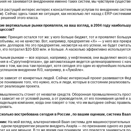
ния не занимается внедрением именно таких систем, мы чувствуем существе
я растущий интерес интерес к консалтинговым услугам по внедрению систе
м).
Сейчас здесь такая же ситуация, как несколько лет назад с
ERP-системами
 решений этого класса.
ие вертикальные рынки проявляли, на ваш взгляд, в 2004 году наибольш
оцессов?
нин:
Принцип остался тот же: у кого больше бюджет, тот и проявляет большу
объемы, но не качество. Вот, например, предприятие «Х» — у него все прекра
млн.
долларов. Но это предприятие, несмотря на его успехи, не будет счита
е, кто потратил
$20-$30
млн. и больше. А насколько эффективно используется
льным рынкам — все хорошо, например, у нефтяников, они выделяют много ср
ния в «Сургутнефтегазе», где автоматизация ведется целенаправленно с на
им о том, как она там проходит, хотя сегодня это один из крупнейших польз
 успешном внедрении
R/3,
например, в «Лукойле».
ое зависит от конкретных людей. Сейчас интересный проект развивается Ф
ое понимание того, что нужно, есть и люди, которые в состоянии реализовать
ют реализации проекта.
мышленность стонет от нехватки средств. Оборонная промышленность просто
е зависит не от условий рынка, а от руководителя, от его понимания целей и
ладельцев компании, когда они говорят о том, что им выгоднее сейчас правил
ровать.
колько востребована сегодня в России , по вашим оценкам, система Baan
нин:
На мой взгляд, альтернативной Baan системы для машиностроительных 
 одном предприятии решили внедрить Axapta — по признанию одного из руков
рат на нее меньше. В то же время они понимали, что придется заниматься п