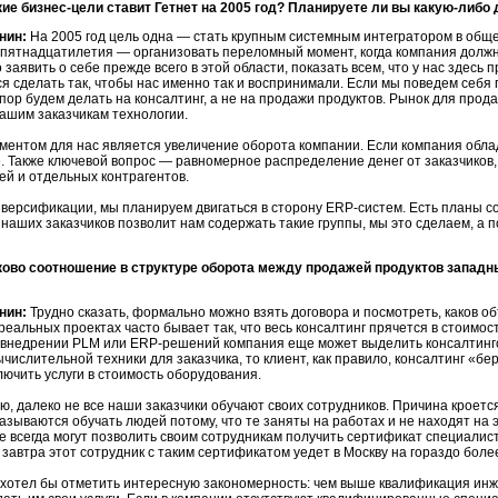
ие бизнес-цели ставит Гетнет на 2005 год? Планируете ли вы какую-либо
нин:
На 2005 год цель одна — стать крупным системным интегратором в общ
 пятнадцатилетия — организовать переломный момент, когда компания должн
заявить о себе прежде всего в этой области, показать всем, что у нас здесь 
я сделать так, чтобы нас именно так и воспринимали. Если мы поведем себя 
пор будем делать на консалтинг, а не на продажи продуктов. Рынок для прод
ашим заказчикам технологии.
ентом для нас является увеличение оборота компании. Если компания облад
. Также ключевой вопрос — равномерное распределение денег от заказчиков,
ей и отдельных контрагентов.
иверсификации, мы планируем двигаться в сторону
ERP-систем.
Есть планы со
 наших заказчиков позволит нам содержать такие группы, мы это сделаем, а 
ково соотношение в структуре оборота между продажей продуктов запад
нин:
Трудно сказать, формально можно взять договора и посмотреть, каков об
 реальных проектах часто бывает так, что весь консалтинг прячется в стоимо
 внедрении PLM или
ERP-решений
компания еще может выделить консалтинго
ычислительной техники для заказчика, то клиент, как правило, консалтинг «бе
лючить услуги в стоимость оборудования.
ю, далеко не все наши заказчики обучают своих сотрудников. Причина кроетс
казываются обучать людей потому, что те заняты на работах и не находят на 
е всегда могут позволить своим сотрудникам получить сертификат специалис
о завтра этот сотрудник с таким сертификатом уедет в Москву на гораздо бол
 хотел бы отметить интересную закономерность: чем выше квалификация инж