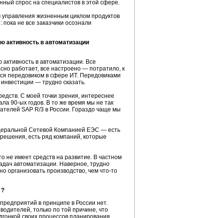
нный спрос на специалистов в этой сфере.
м управления жизненным циклом продуктов
:
пока не все заказчики осознали
ую активность в автоматизации
ю активность в автоматизации. Все
сно работает, все настроено — потратило, к
ться передовиком в сфере ИТ. Передовиками
 инвестиции — трудно сказать.
едств. С моей точки зрения, интереснее
чала
90-ых
годов. В то же время мы не так
ователей
SAP R/3
в России. Гораздо чаще мы
едеральной Сетевой Компанией ЕЭС — есть
 решения, есть ряд компаний, которые
 не имеет средств на развитие. В частном
 задач автоматизации. Наверное, трудно
ьно организовать производство, чем
что-то
 ?
предприятий в принципе в России нет.
одителей, только по той причине, что
одгонкой своих процессов планирования