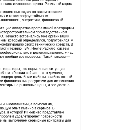
 всего жизненного цикла. Реальный спрос
 комплексных задач по автоматизации
вых и катастрофоустойчивых
ышленность, энергетика, финансовый
уатацию аппаратно-программной платформы
моторостроительном производственном
. Нечасто встречались мне организации,
иком, который определился, подготовился, у
конфигурацию своих технических средств. В
сти техники IBM, HewletРackard, систем
профессионально и целенаправленно, у нас
ют вообще все процессы. Такой тандем —
интеграторы, это нормальная ситуация
облем в России сейчас — это демпинг,
о» тендера цены были выбиты в «абсолютный
ми финансовыми ресурсами для исполнения
риентиры на рыночные цены, и все должно
ми
ИТ-компаниями,
а помогая им,
еющую опыт именно в сервисе. В
ура, в которой
ИТ-бизнес
представлен
 проблем удовлетворяет потребности
ане мы выполняем сервисные контракты для