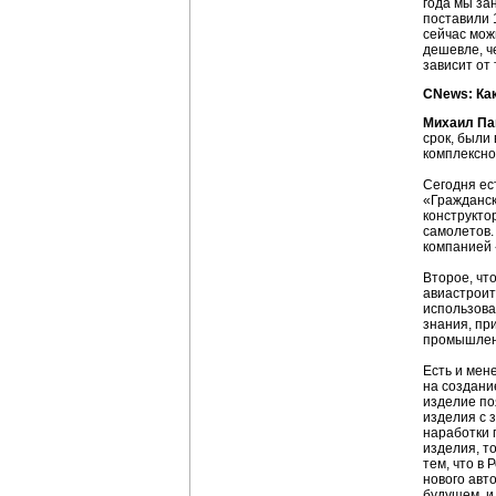
года мы за
поставили 
сейчас мож
дешевле, ч
зависит от
CNews: Как
Михаил Па
срок, были
комплексно
Сегодня ес
«Гражданск
конструкто
самолетов.
компанией 
Второе, чт
авиастроит
использова
знания, пр
промышленн
Есть и мен
на создани
изделие по
изделия с 
наработки 
изделия, т
тем, что в
нового авт
будущем, и