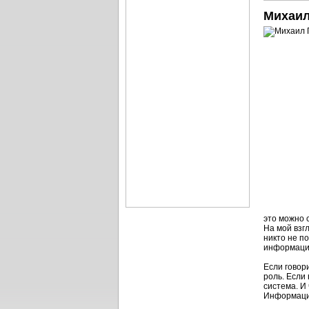
Михаил
это можно 
На мой взг
никто не п
информаци
Если говори
роль. Если
система. И
Информация