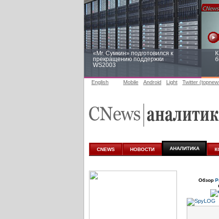
«Mr. Сумкин» подготовился к
К
прекращению поддержки
б
WS2003
English
Mobile
Android
Light
Twitter (topnew
Заоблачная оптимизация: как
Р
Faberlic изменил подход к
п
аналитике
АНАЛИТИКА
CNEWS
НОВОСТИ
К
Обзор
Р