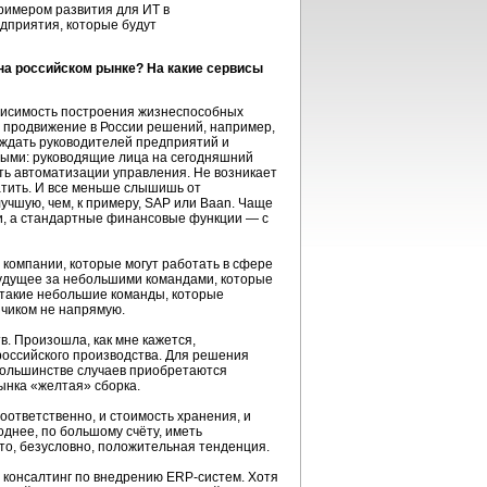
римером развития для ИТ в
дприятия, которые будут
на российском рынке? На какие сервисы
ависимость построения жизнеспособных
 продвижение в России решений, например,
еждать руководителей предприятий и
ыми: руководящие лица на сегодняшний
ть автоматизации управления. Не возникает
ратить. И все меньше слышишь от
учшую, чем, к примеру, SAP или Baan. Чаще
ми, а стандартные финансовые функции — с
компании, которые могут работать в сфере
 будущее за небольшими командами, которые
 такие небольшие команды, которые
зчиком не напрямую.
. Произошла, как мне кажется,
оссийского производства. Для решения
 большинстве случаев приобретаются
рынка «желтая» сборка.
ответственно, и стоимость хранения, и
днее, по большому счёту, иметь
Это, безусловно, положительная тенденция.
ся консалтинг по внедрению
ERP-систем.
Хотя