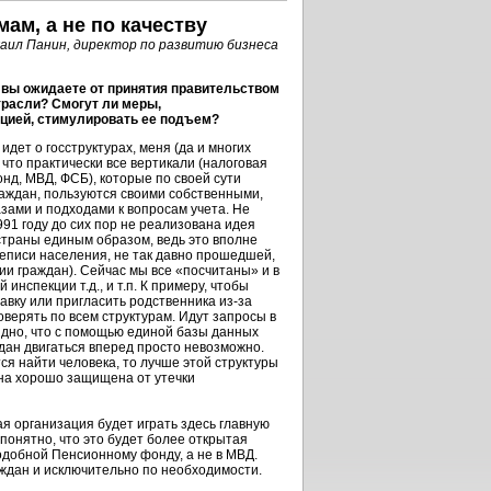
ам, а не по качеству
ил Панин, директор по развитию бизнеса
 вы ожидаете от принятия правительством
трасли?
Смогут ли меры,
цией, стимулировать ее подъем?
 идет о госструктурах, меня (да и многих
, что практически все вертикали (налоговая
нд, МВД, ФСБ), которые по своей сути
раждан, пользуются своими собственными,
зами и подходами к вопросам учета. Не
991 году до сих пор не реализована идея
траны единым образом, ведь это вполне
реписи населения, не так давно прошедшей,
ии граждан). Сейчас мы все «посчитаны» и в
 инспекции т.д., и т.п. К примеру, чтобы
авку или пригласить родственника из-за
верять по всем структурам. Идут запросы в
идно, что с помощью единой базы данных
дан двигаться вперед просто невозможно.
ся найти человека, то лучше этой структуры
она хорошо защищена от утечки
кая организация будет играть здесь главную
 понятно, что это будет более открытая
подобной Пенсионному фонду, а не в МВД.
ждан и исключительно по необходимости.