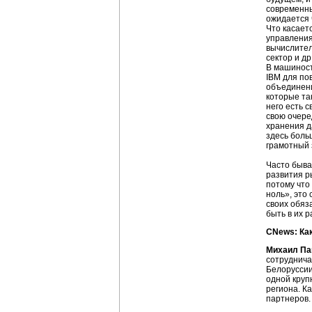
современны
ожидается
Что касает
управления
вычислител
сектор и др
В машиност
IBM для п
объединени
которые так
него есть 
свою очере
хранения д
здесь боль
грамотный 
Часто быва
развития р
потому что
ноль», это 
своих обяз
быть в их р
CNews: Ка
Михаил Па
сотруднича
Белоруссии
одной круп
региона. К
партнеров.