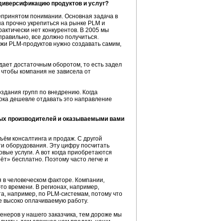
 диверсификацию продуктов и услуг?
епринятом понимании. Основная задача в
а прочно укрепиться на рынке PLM и
практически нет конкурентов. В 2005 мы
правильно, все должно получиться.
ажи
PLM-продуктов
нужно создавать самим,
ает достаточным оборотом, то есть задел
 чтобы компания не зависела от
здания групп по внедрению. Когда
пока дешевле отдавать это направление
ных производителей и оказываемыми вами
ъём консалтинга и продаж. С другой
сти оборудования. Эту цифру посчитать
вые услуги. А вот когда приобретаются
рёт» бесплатно. Поэтому часто легче и
я в человеческом факторе. Компании,
это времени. В регионах, например,
та, например, по
PLM-системам,
потому что
ее высоко оплачиваемую работу.
енеров у нашего заказчика, тем дороже мы