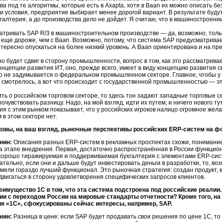
а под те алгоритмы, которые есть в Axapta, хотя в Baan их можно описать бе
ои условия, предприятие выбирает менее дорогой вариант. В результате бу
хгалтерия, а до производства дело не дойдет. Я считаю, что в машиностроени
матривать
SAP R/3
в машиностроительном производстве — да, возможно, тол
 еще дороже, чем с Baan. Возможно, потому, что система SAP предусматрива
нтересно опускаться на более низкий уровень. А Baan ориентирована и на п
о будет сдвиг в сторону промышленности, вопрос в том, как это рассматривает
концепции развития ИТ, оно, прежде всего, имеет в виду концепцию развития с
 не задумывается о федеральном промышленном секторе. Главное, чтобы у к
 смотрелось, а вот что происходит с государственной промышленностью — это
ить о российском торговом секторе, то здесь тон задают западные торговые с
очувствовать разницу. Надо, на мой взгляд, идти их путем, и ничего нового 
ия с этим рынком показывает, что у российских игроков налицо огромное желан
м
в этом секторе нет.
ковы, на ваш взгляд, рыночные перспективы российских ERP-систем на ф
нин:
Описания разных
ERP-систем
в рекламных проспектах схожи, понимание
а этапе внедрения. Первая, достаточно распространённая в России функци
хорошо тиражируемая и поддерживаемая бухгалтерия с элементами
ERP-сис
ательно, если они и дальше будут инвестировать деньги в разработки, то, во
имели гораздо лучший функционал. Это рыночная стратегия: создан продукт, 
 двигаться в сторону удовлетворения специфических запросов клиентов.
имущество 1С в том, что эта система подстроена под российские реалии.
ии с переходом России на мировые стандарты отчетности? Кроме того, на
я «1С», сфокусированы сейчас интересы, например, SAP.
нин:
Разница в цене: если SAP будет продавать свои решения по цене 1С, то