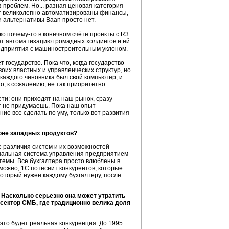
з проблем. Но... разная ценовая категория
дут великолепно автоматизированы финансы,
и альтернативы Baan просто нет.
ько
почему-то
в конечном счёте проекты с R3
ет автоматизацию громадных холдингов и ей
редприятия с машиностроительным уклоном.
 государство. Пока что, когда государство
воих властных и управленческих структур, но
аждого чиновника был свой компьютер, и
, к сожалению, не так приоритетно.
ети: они приходят на наш рынок, сразу
тут не придумаешь. Пока наш опыт
ие все сделать по уму, только вот развития
оне западных продуктов?
 различия систем и их возможностей
ональная система управления предприятием
темы.
Все бухгалтера просто влюблены в
зможно, 1С потеснит конкурентов, которые
который нужен каждому бухгалтеру, после
 Насколько серьезно она может утратить
 сектор СМБ, где традиционно велика доля
 это будет реальная конкуренция. До 1995