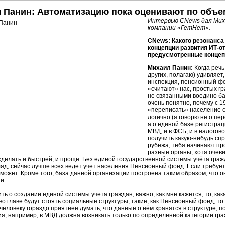
 Панин: Автоматизацию пока оценивают по объем
Интервью CNews дал Миха
компании «ГетНет».
CNews: Какого резонанса
концепции развития
ИТ-о
предусмотренные концеп
Михаил Панин:
Когда речь
других, полагаю) удивляет
инспекция, пенсионный фо
«считают» нас, простых г
не связанными воедино ба
очень понятно, почему с 1
«переписать» население с
логично (я говорю не о пе
а о единой базе регистрац
МВД, и в ФСБ, и в налоговой
получить какую-нибудь спр
рубежа, тебя начинают про
разные органы, хотя очев
сделать и быстрей, и проще. Без единой государственной системы учёта граж
ляд, сейчас лучше всех ведет учет населения Пенсионный фонд. Если требует
оможет. Кроме того, база данной организации построена таким образом, что 
и.
ть о создании единой системы учета граждан, важно, как мне кажется, то, ка
 во главе будут стоять социальные структуры, такие, как Пенсионный фонд, то
 человеку гораздо приятнее думать, что данные о нём хранятся в структуре, 
, например, в МВД должна возникать только по определенной категории гра