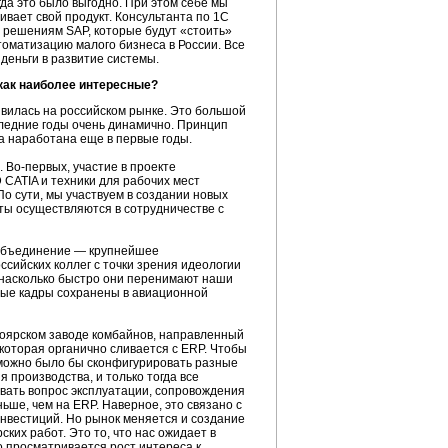
гда это было выгодно. При этом себе мы
ивает свой продукт. Консультанта по 1С
о решениям SAP, которые будут «стоить»
томатизацию малого бизнеса в России. Все
 деньги в развитие системы.
 как наиболее интересные?
явилась на российском рынке. Это большой
оследние годы очень динамично. Принцип
а наработана еще в первые годы.
.
Во-первых, участие в проекте
D
CATIA и техники для рабочих мест
о сути, мы участвуем в создании новых
оты осуществляются в сотрудничестве с
о объединение — крупнейшее
сийских коллег с точки зрения идеологии
 насколько быстро они перенимают наши
ьные кадры сохранены в авиационной
ноярском заводе комбайнов, направленный
 которая органично сливается с ERP. Чтобы
й можно было бы сконфигурировать разные
производства, и только тогда все
вать вопрос эксплуатации, сопровождения
ьше, чем на ERP. Наверное, это связано с
инвестиций. Но рынок меняется и создание
ких работ. Это то, что нас ожидает в
о просматривается рост интереса к