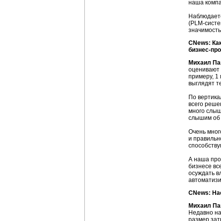
наша компа
Наблюдаетс
(PLM-систе
значимость
CNews: Как
бизнес-пр
Михаил Па
оценивают 
примеру,
1 
выглядят т
По вертика
всего реше
много слыш
слышим об
Очень мног
и правильн
способству
А наша про
бизнесе вс
осуждать в
автоматизи
CNews: Нас
Михаил Па
Недавно на
размер зат