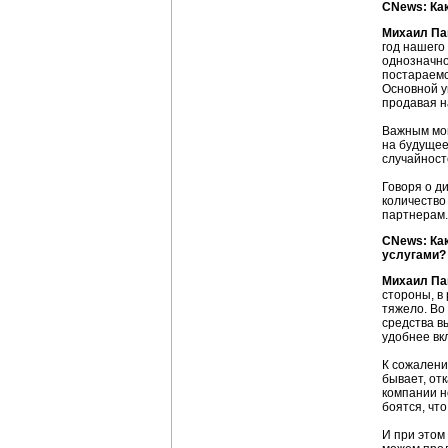
CNews: Как
Михаил Па
год нашего
однозначно 
постараемс
Основной у
продавая н
Важным мом
на будущее
случайност
Говоря о д
количество
партнерам.
CNews: Ка
услугами?
Михаил Па
стороны, в
тяжело. Во
средства в
удобнее вк
К сожалени
бывает, от
компании н
боятся, чт
И при этом