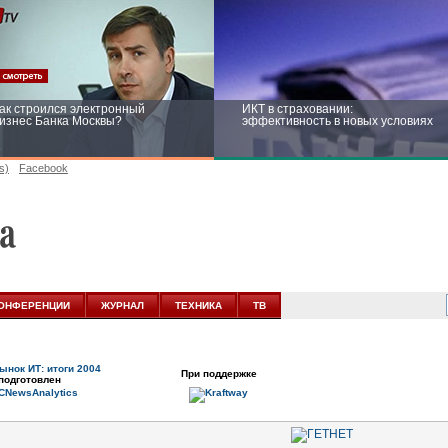
ак строился электронный
ИКТ в страховании:
изнес Банка Москвы?
эффективность в новых условиях
s)
Facebook
ейтинг CNewsInfrastructure 2015:
Информационная безопасность
риглашаем участвовать
бизнеса и госструктур: развитие в
новых условиях
ОНФЕРЕНЦИИ
ЖУРНАЛ
ТЕХНИКА
ТВ
ынок ИТ: итоги 2004
При поддержке
подготовлен