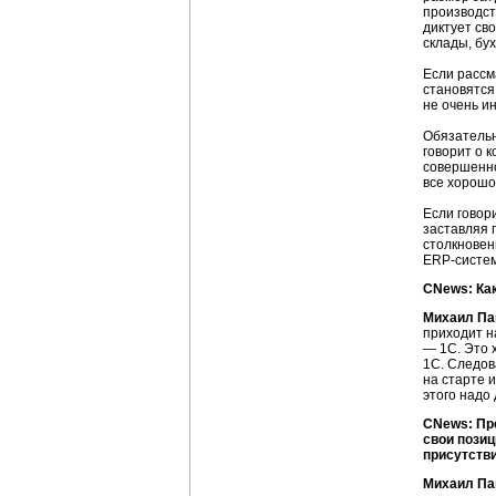
производств
диктует св
склады, бу
Если расс
становятся
не очень и
Обязательн
говорит о 
совершенно
все хорошо
Если говор
заставляя п
столкновен
ERP-систе
CNews: Ка
Михаил Па
приходит н
— 1С. Это 
1С. Следов
на старте 
этого надо
CNews: Пре
свои позиц
присутстви
Михаил Па