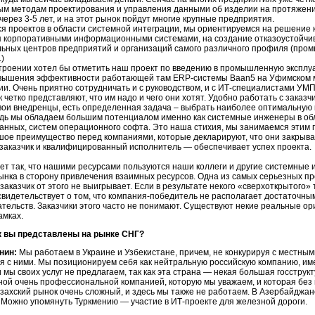
м методам проектирования и управления данными об изделии на протяжении
 через
3-5 лет,
и на этот рынок пойдут многие крупные предприятия.
ся проектов в области системной интеграции, мы ориентируемся на решение
 корпоративными информационными системами, на создание отказоустойчи
ьных центров предприятий и организаций самого различного профиля (пром
.)
роении хотел бы отметить наш проект по введению в промышленную экспл
овышения эффективности работающей там ERP-системы Baan5 на Уфимском 
и. Очень приятно сотрудничать и с руководством, и с
ИТ-специалистами
УМПО
 четко представляют, что им надо и чего они хотят. Удобно работать с заказч
свои внедренцы, есть определенная задача – выбрать наиболее оптимальную 
дь мы обладаем большим потенциалом именно как системные инженеры в обла
анных, систем операционного софта. Это наша стихия, мы занимаемся этим 
шое преимущество перед компаниями, которые декларируют, что они закрыва
заказчик и квалифицированный исполнитель — обеспечивает успех проекта.
ет так, что нашими ресурсами пользуются наши коллеги и другие системные 
ынка в сторону привлечения взаимных ресурсов. Одна из самых серьезных пр
 заказчик от этого не выигрывает. Если в результате некого «сверхоткрытог
свидетельствует о том, что
компания-победитель
не располагает достаточны
ательств. Заказчики этого часто не понимают. Существуют некие реальные о
амках.
к вы представлены на рынке СНГ?
нин:
Мы работаем в Украине и Узбекистане, причем, не конкурируя с местны
я с ними. Мы позиционируем себя как нейтральную российскую компанию, им
 мы своих услуг не предлагаем, так как эта страна — некая большая госструкт
ной очень профессиональной компанией, которую мы уважаем, и которая без
азахский рынок очень сложный, и здесь мы также не работаем. В Азербайдж
 Можно упомянуть Туркмению — участие в
ИТ-проекте
для железной дороги.