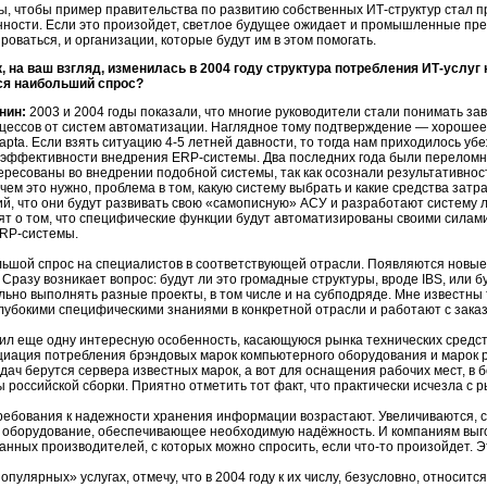
ы, чтобы пример правительства по развитию собственных ИТ-структур стал п
ости. Если это произойдет, светлое будущее ожидает и промышленные пре
роваться, и организации, которые будут им в этом помогать.
, на ваш взгляд, изменилась в 2004 году структура потребления
ИТ-услуг
я наибольший спрос?
нин:
2003 и 2004 годы показали, что многие руководители стали понимать з
цессов
от систем автоматизации. Наглядное тому подтверждение — хорошее
apta. Если взять ситуацию
4-5
летней давности, то тогда нам приходилось уб
 эффективности внедрения
ERP-системы.
Два последних года были переломн
ересованы во внедрении подобной системы, так как осознали результативнос
ачем это нужно, проблема в том, какую систему выбрать и какие средства зат
й, что они будут развивать свою «самописную» АСУ и разработают систему л
рят о том, что специфические функции будут автоматизированы своими сила
RP-системы.
ьшой спрос на специалистов в соответствующей отрасли. Появляются новые 
 Сразу возникает вопрос: будут ли это громадные структуры, вроде IBS, или
льно выполнять разные проекты, в том числе и на субподряде. Мне известны
лубокими специфическими знаниями в конкретной отрасли и работают с зака
ил еще одну интересную особенность, касающуюся рынка технических средств
ация потребления брэндовых марок компьютерного оборудования и марок р
дач берутся сервера известных марок, а вот для оснащения рабочих мест, в
 российской сборки. Приятно отметить тот факт, что практически исчезла с 
ребования к надежности хранения информации возрастают. Увеличиваются, со
 оборудование, обеспечивающее необходимую надёжность. И компаниям выго
анных производителей, с которых можно спросить, если что-то произойдет. 
опулярных» услугах, отмечу, что в 2004 году к их числу, безусловно, относит