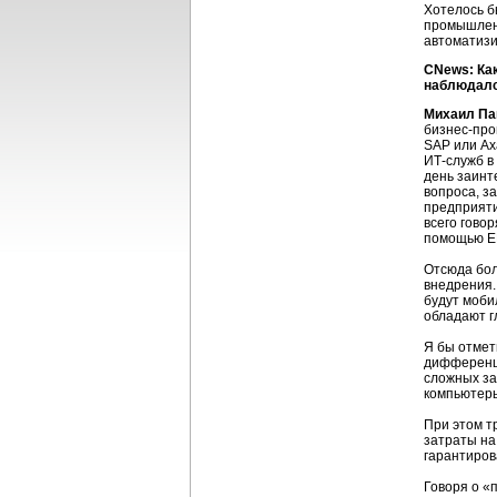
Хотелось б
промышленн
автоматизи
CNews: Как
наблюдалс
Михаил Па
бизнес-про
SAP или Ax
ИТ-служб
в
день заинт
вопроса, з
предприяти
всего гово
помощью
E
Отсюда бол
внедрения.
будут моби
обладают г
Я бы отмет
дифференци
сложных за
компьютеры
При этом т
затраты на
гарантиров
Говоря о «п