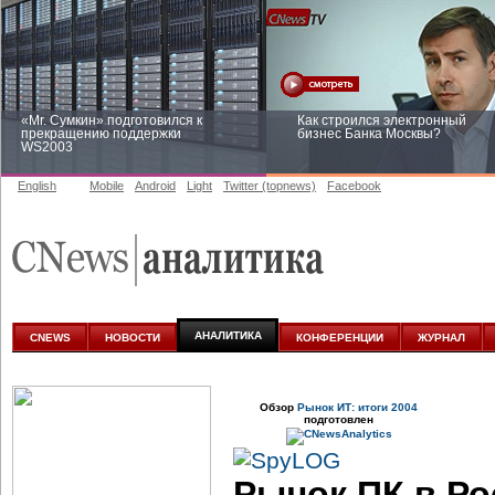
«Mr. Сумкин» подготовился к
Как строился электронный
прекращению поддержки
бизнес Банка Москвы?
WS2003
English
Mobile
Android
Light
Twitter (topnews)
Facebook
Заоблачная оптимизация: как
Рейтинг CNewsInfrastructure 20
Faberlic изменил подход к
приглашаем участвовать
аналитике
АНАЛИТИКА
CNEWS
НОВОСТИ
КОНФЕРЕНЦИИ
ЖУРНАЛ
Обзор
Рынок ИТ: итоги 2004
подготовлен
Рынок ПК в Ро