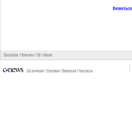
Вернуться
Техноблог
|
Форумы
|
ТВ
|
Архив
Об издании
|
Реклама
|
Вакансии
|
Контакты