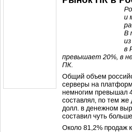
Ро
и 
ра
В 
из
в 
превышает 20%, в н
ПК.
Общий объем российск
серверы на платформе 
немногим превышал 46
составлял, по тем же
долл. в денежном выр
составил чуть больш
Около 81,2% продаж к