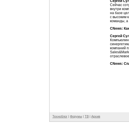
Сергей Сул
Сейчас сот
внутри ком
на базе це
с высоким 
команды, а
CNews: Ка
Сергей Сул
Компьюлинк
синергетик
компаний п
Sales&Mark
отраслевое
CNews: Сп
Техноблог
|
Форумы
|
ТВ
|
Архив