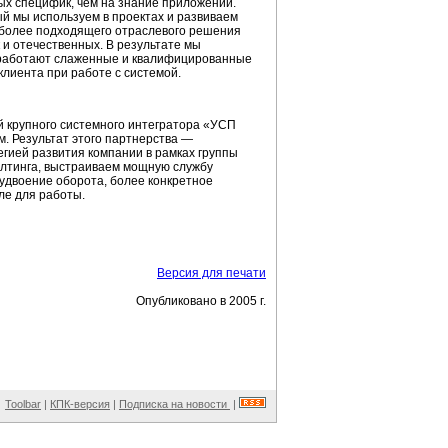
ых специфик, чем на знание приложений.
й мы используем в проектах и развиваем
иболее подходящего отраслевого решения
 и отечественных. В результате мы
х работают слаженные и квалифицированные
лиента при работе с системой.
й крупного системного интегратора «УСП
. Результат этого партнерства —
гией развития компании в рамках группы
лтинга,
выстраиваем мощную службу
 удвоение оборота, более конкретное
ле для работы.
Версия для печати
Опубликовано в 2005 г.
Toolbar
|
КПК-версия
|
Подписка на новости
|