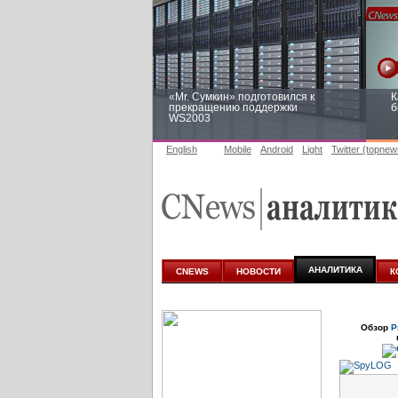
«Mr. Сумкин» подготовился к
К
прекращению поддержки
б
WS2003
English
Mobile
Android
Light
Twitter (topnew
Заоблачная оптимизация: как
Р
Faberlic изменил подход к
п
аналитике
АНАЛИТИКА
CNEWS
НОВОСТИ
К
Обзор
Р