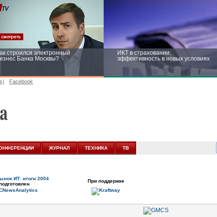
ак строился электронный
ИКТ в страховании:
изнес Банка Москвы?
эффективность в новых условиях
s)
Facebook
ейтинг CNewsInfrastructure 2015:
Информационная безопасность
риглашаем участвовать
бизнеса и госструктур: развитие в
новых условиях
ОНФЕРЕНЦИИ
ЖУРНАЛ
ТЕХНИКА
ТВ
ынок ИТ: итоги 2004
При поддержке
подготовлен