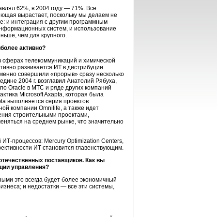
авлял 62%, в 2004 году — 71%. Все
яющая вырастает, поскольку мы делаем не
е: и интеграция с другим программным
нформационных систем, и использование
ньше, чем для крупного.
иболее активно?
в сферах телекоммуникаций и химической
ктивно развивается ИТ в дистрибуции
еменно совершили «прорыв» сразу несколько
едине 2004 г. возглавил Анатолий Рябуха,
по Oracle в МТС и ряде других компаний
ктика Microsoft Axapta, которая была
pta выполняется серия проектов
й компании Omnilife, а также идет
ления строительными проектами,
няться на среднем рынке, что значительно
й
ИТ-процессов:
Mercury Optimization Centers,
ективности ИТ становится главенствующим.
отечественных поставщиков. Как вы
ции управления?
ными это всегда будет более экономичный
изнеса; и недостатки — все эти системы,