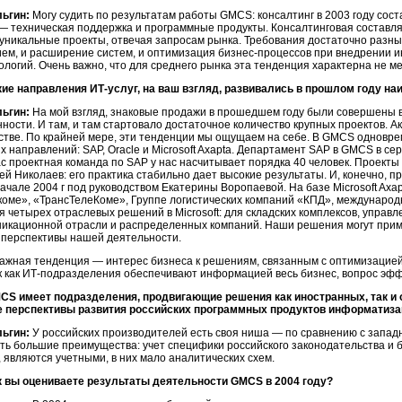
ьгин:
Могу судить по результатам работы GMCS: консалтинг в 2003 году сост
— техническая поддержка и программные продукты. Консалтинговая составл
 уникальные проекты, отвечая запросам рынка. Требования достаточно разны
ем, и расширение систем, и оптимизация
бизнес-процессов
при внедрении и
ологий. Очень важно, что для среднего рынка эта тенденция характерна не ме
кие направления
ИТ-услуг,
на ваш взгляд, развивались в прошлом году на
ьгин:
На мой взгляд, знаковые продажи в прошедшем году были совершены 
ости. И там, и там стартовало достаточное количество крупных проектов. А
стве. По крайней мере, эти тенденции мы ощущаем на себе. В GMCS одновр
х направлений: SAP, Oracle и Microsoft Axapta. Департамент SAP в GMCS в сер
ас проектная команда по SAP у нас насчитывает порядка 40 человек. Проекты 
й Николаев: его практика стабильно дает высокие результаты. И, конечно, пра
начале 2004 г под руководством Екатерины Воропаевой. На базе Microsoft Axa
коме», «ТрансТелеКоме», Группе логистических компаний «КПД», международно
я четырех отраслевых решений в Microsoft: для складских комплексов, управ
икационной отрасли и распределенных компаний. Наши решения могут приме
перспективы нашей деятельности.
ажная тенденция — интерес бизнеса к решениям, связанным с оптимизацие
к как
ИТ-подразделения
обеспечивают информацией весь бизнес, вопрос эфф
CS имеет подразделения, продвигающие решения как иностранных, так и 
е перспективы развития российских программных продуктов информатиза
ьгин:
У российских производителей есть своя ниша — по сравнению с запад
сть большие преимущества: учет специфики российского законодательства и б
, являются учетными, в них мало аналитических схем.
к вы оцениваете результаты деятельности GMCS в 2004 году?