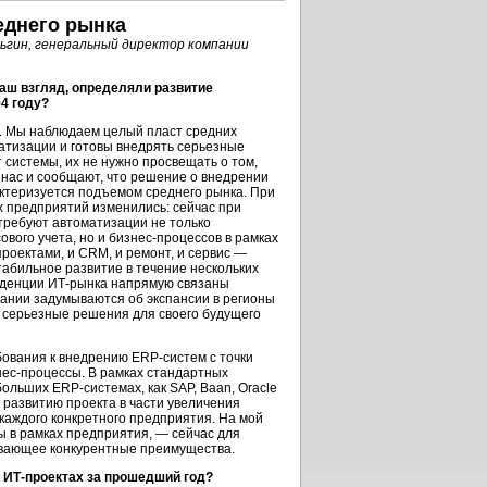
еднего рынка
ьгин, генеральный директор компании
аш взгляд, определяли развитие
4 году?
. Мы наблюдаем целый пласт средних
атизации и готовы внедрять серьезные
системы, их не нужно просвещать о том,
 нас и сообщают, что решение о внедрении
актеризуется подъемом среднего рынка. При
х предприятий изменились: сейчас при
требуют автоматизации не только
ового учета, но и
бизнес-процессов
в рамках
проектами, и CRM, и ремонт, и сервис —
табильное развитие в течение нескольких
енденции
ИТ-рынка
напрямую связаны
пании задумываются об экспансии в регионы
 серьезные решения для своего будущего
бования к внедрению
ERP-систем
с точки
нес-процессы.
В рамках стандартных
 больших
ERP-системах,
как SAP, Baan, Oracle
 к развитию проекта в части увеличения
каждого конкретного предприятия. На мой
ы
в рамках предприятия, — сейчас для
вающее конкурентные преимущества.
в
ИТ-проектах
за прошедший год?