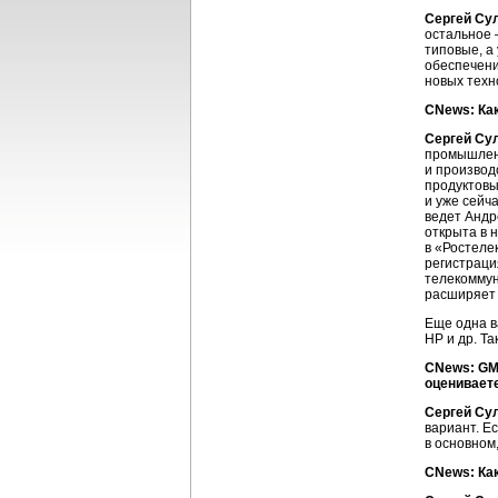
Сергей Сул
остальное 
типовые, а
обеспечени
новых техн
CNews: Ка
Сергей Сул
промышленн
и производ
продуктовы
и уже сейч
ведет Андре
открыта в 
в «Ростеле
регистраци
телекоммун
расширяет 
Еще одна в
HP и др. Та
CNews: GM
оценивает
Сергей Сул
вариант. Е
в основном
CNews: Ка