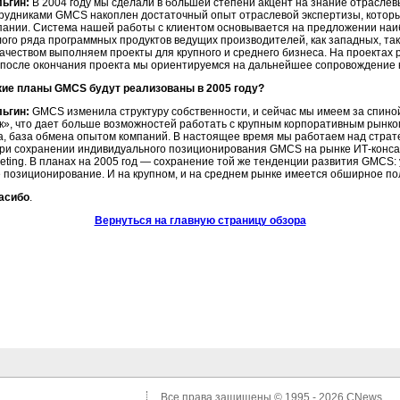
ьгин:
В 2004 году мы сделали в большей степени акцент на знание отраслев
рудниками GMCS накоплен достаточный опыт отраслевой экспертизы, которы
пании. Система нашей работы с клиентом основывается на предложении на
лого ряда программных продуктов ведущих производителей, как западных, так
качеством выполняем проекты для крупного и среднего бизнеса. На проекта
 после окончания проекта мы ориентируемся на дальнейшее сопровождение к
кие планы GMCS будут реализованы в 2005 году?
ьгин:
GMCS изменила структуру собственности, и сейчас мы имеем за спино
», что дает больше возможностей работать с крупным корпоративным рынком
а, база обмена опытом компаний. В настоящее время мы работаем над страте
ри сохранении индивидуального позиционирования GMCS на рынке
ИТ-конса
eting. В планах на 2005 год — сохранение той же тенденции развития GMCS:
 позиционирование. И на крупном, и на среднем рынке имеется обширное по
асибо
.
Вернуться на главную страницу обзора
Все права защищены © 1995 - 2026
CNews