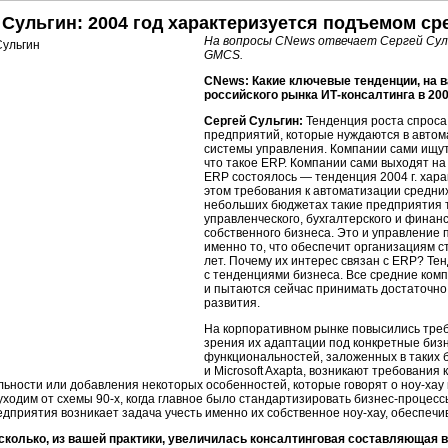
 Сульгин: 2004 год характеризуется подъемом ср
На вопросы CNews отвечает Сергей Сул
GMCS.
CNews: Какие ключевые тенденции, на в
российского рынка
ИТ-консалтинга
в 200
Сергей Сульгин:
Тенденция роста спроса
предприятий, которые нуждаются в автом
системы управления. Компании сами ищут 
что такое ERP. Компании сами выходят на
ERP состоялось — тенденция 2004 г. хар
этом требования к автоматизации средни
небольших бюджетах такие предприятия 
управленческого, бухгалтерского и финанс
собственного бизнеса. Это и управление 
именно то, что обеспечит организациям с
лет. Почему их интерес связан с ERP? Т
с тенденциями бизнеса. Все средние ком
и пытаются сейчас принимать достаточно
развития.
На корпоративном рынке повысились тре
зрения их адаптации под конкретные
биз
функциональностей, заложенных в таких
и Microsoft Axapta, возникают требования
ьности или добавления некоторых особенностей, которые говорят о
ноу-хау
 уходим от схемы
90-х,
когда главное было стандартизировать
бизнес-процесс
едприятия возникает задача учесть именно их собственное
ноу-хау,
обеспечи
сколько, из вашей практики, увеличилась консалтинговая составляющая 