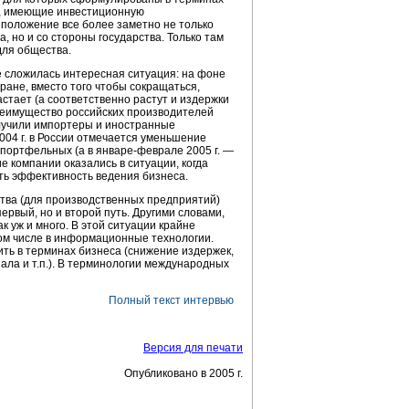
я, имеющие инвестиционную
 положение все более заметно не только
, но и со стороны государства. Только там
для общества.
е сложилась интересная ситуация: на фоне
ране, вместо того чтобы сокращаться,
стает (а соответственно растут и издержки
реимущество российских производителей
лучили импортеры и иностранные
004 г. в России отмечается уменьшение
и портфельных (а в
январе-феврале
2005 г. —
е компании оказались в ситуации, когда
ть эффективность ведения бизнеса.
тва (для производственных предприятий)
рвый, но и второй путь. Другими словами,
к уж и много. В этой ситуации крайне
том числе в информационные технологии.
ть в терминах бизнеса (снижение издержек,
ла и т.п.). В терминологии международных
Полный текст интервью
Версия для печати
Опубликовано в 2005 г.