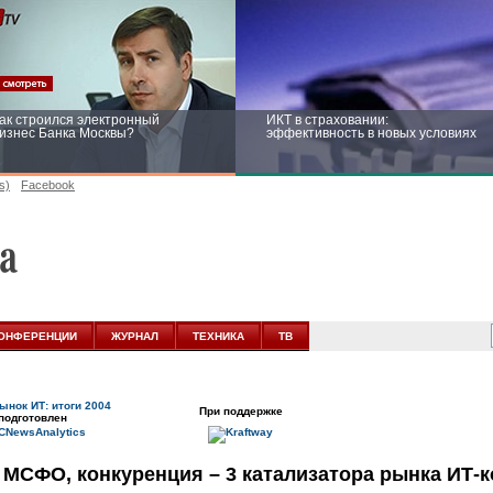
ак строился электронный
ИКТ в страховании:
изнес Банка Москвы?
эффективность в новых условиях
s)
Facebook
ейтинг CNewsInfrastructure 2015:
Информационная безопасность
риглашаем участвовать
бизнеса и госструктур: развитие в
новых условиях
ОНФЕРЕНЦИИ
ЖУРНАЛ
ТЕХНИКА
ТВ
ынок ИТ: итоги 2004
При поддержке
подготовлен
 МСФО, конкуренция – 3 катализатора рынка ИТ-