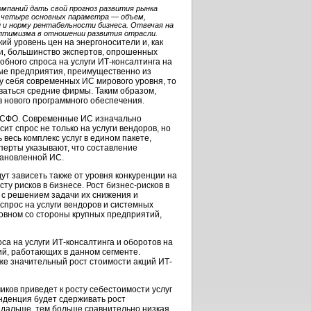
мпаний дать свой прогноз развития рынка
ив четыре основных параметра — объем,
 и норму рентабельности бизнеса. Отвечая на
оптимизма в отношении развития отрасли.
й уровень цен на энергоносители и, как
и, большинство экспертов, опрошенных
бного спроса на услуги ИТ-консалтинга на
ные предприятия, преимущественно из
у себя современных ИС мирового уровня, то
ваться средние фирмы. Таким образом,
в нового программного обеспечения.
 МСФО. Современные ИС изначально
т спрос не только на услуги вендоров, но
 весь комплекс услуг в едином пакете,
перты указывают, что составление
тановленной ИС.
ут зависеть также от уровня конкуренции на
сту рисков в бизнесе. Рост бизнес-рисков в
я с решением задачи их снижения и
спрос на услуги вендоров и системных
сновном со стороны крупных предприятий,
са на услуги ИТ-консалтинга и оборотов на
й, работающих в данном сегменте.
е значительный рост стоимости акций ИТ-
иков приведет к росту себестоимости услуг
енденция будет сдерживать рост
м дальше, тем больше сравнительно низкая