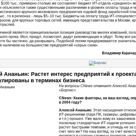
$100 тыс.; примерно столько же составляет бюджет ИТ-отдела «среднего» м
и объясняется также существенными различиями в уровнях оплаты труда и ч
истического крупного московского предприятия годовой фонд заработной пл
ыс., то в регионах - лишь $5–10 тыс. Бюджеты на оплату труда ИТ-специалист
разом, для крупных торговых сетей, имеющих представительства в Москве, кр
траслей.
ичиной является принципиальная позиция руководства многих компаний, полаг
шого прока. Мол, придут, посмотрят, дадут рекомендации и уйдут. Толку все 
отя бы частично, да раскрывать. Подобной логики придерживаются значитель
я наличием на большинстве предприятий «серых схем».
Владимир Карачаро
й Ананьин: Растет интерес предприятий к проект
лированы в терминах бизнеса
На вопросы CNews отвечает Алексей Анан
«Борлас».
CNews: Какие факторы, на ваш взгляд, о
в 2004 году?
Алексей Ананьин:
Этап насыщения относи
ИТ-решениями
(парк ПК, серверы, цифров
и т.п.) прошел. Уже мало кому из заказчико
поскольку стандартные
ИТ-задачи
успешно 
растет быстрыми темпами, и отнюдь не за 
счет чего же? На наш взгляд, за счет каче
интереса в сторону сложных проектов, цел