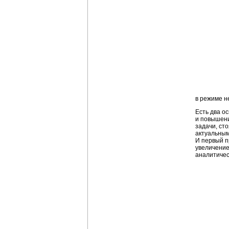
в режиме н
Есть два о
и повышени
задачи, ст
актуальным
И первый п
увеличение
аналитичес