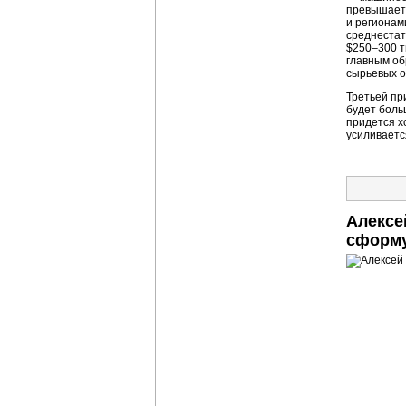
превышает 
и регионам
среднестат
$250–300 т
главным об
сырьевых о
Третьей пр
будет боль
придется х
усиливаетс
Алексе
сформу