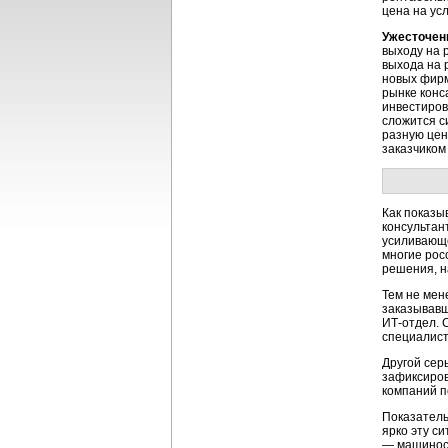
цена на ус
Ужесточени
выходу на 
выхода на 
новых фирм
рынке конс
инвестиров
сложится с
разную цен
заказчиком
Как показы
консультан
усиливающе
многие рос
решения, н
Тем не мен
заказывавш
ИТ-отдел. 
специалис
Другой сер
зафиксиров
компаний п
Показатель
ярко эту с
— машиност