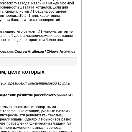
осковского завода. Различия между Москвой
исленности штата ИТ-отделов. Если для
аты специалистов ИТ-отдела составляет
ов порядка $0,5–1 млн. характерны,
упных банков, а также предприятий
ающего, что от услуг ИТ-консультантов не
равно не будет, а коммерческую информацию
ное число директоров, тем более она
вский, Сергей Агабеков / CNews Analytics
ам, цели которых
ьин, президент консалтинговой группы
пределяли развитие российского рынка ИТ
тельно простыми, стандартными
ые телефонные станции, учетные системы
в интересны эти решения как таковые,
реализованы. Однако
ИТ-рынок
все равно
счет потребления физическими лицами. За
ственного изменения рынка, переноса
и для которых сформулированы в терминах