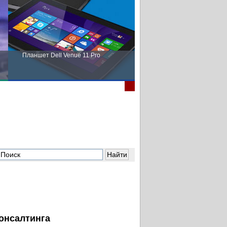
Планшет Dell Venue 11 Pro
Пора выбирать Fujitsu!
консалтинга