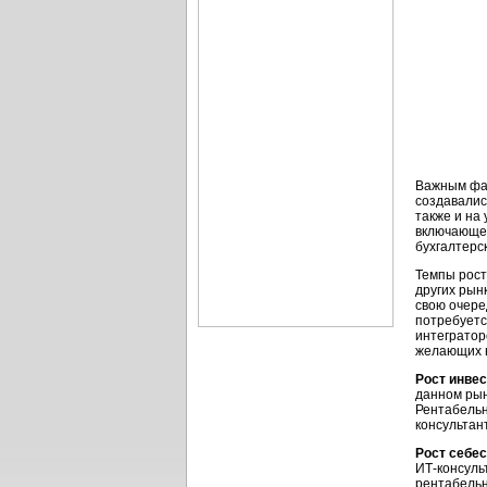
Важным фак
создавалис
также и на 
включающем
бухгалтерс
Темпы рост
других рынк
свою очере
потребуетс
интегратор
желающих в
Рост инве
данном рын
Рентабельн
консультан
Рост себес
ИТ-консуль
рентабельн