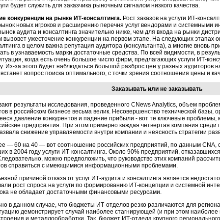
луги будет служить для заказчика рыночным сигналом низкого качества.
е конкуренции на рынке ИТ-консалтинга.
Рост заказов на услуги ИТ-консал
рынок новых игроков и расширению перечня услуг вендорами и системными ин
рынок аудита и консалтинга значительно ниже, чем для входа на рынки дистр
 вызовет ужесточение конкуренции на первом этапе. На следующих этапах он 
алтинга в целом важна репутация аудитора (консультанта), а многие вновь 
ать в узнаваемость марки достаточные средства. По всей видимости, в резул
итуация, когда есть очень большое число фирм, предлагающих услуги ИТ-консу
у. Из-за этого будет наблюдаться большой разброс цен у разных аудиторов н
 встанет вопрос поиска оптимального, с точки зрения соотношения цены и кач
Заказывать или не заказывать
вают результаты исследования, проведенного CNews Analytics, объем пробл
тов в российском бизнесе весьма велик. Несовершенство технической базы, о
еся давление конкурентов и падение прибыли - вот те ключевые проблемы,
сийские предприятия. При этом примерно каждая четвертая компания среди
азвала снижение управляемости внутри компании и неясность стратегии раз
ее — 60 на 40 — вот соотношение российских предприятий, по данным CNA, 
их в 2004 году услуги ИТ-консалтинга. Около 90% предприятий, отказавшихся
Следовательно, можно предположить, что руководство этих компаний рассчи
тов справиться с имеющимися информационными проблемами.
ьезной причиной отказа от услуг ИТ-аудита и консалтинга является недостат
али рост спроса на услуги по формированию ИТ-концепции и системной инте
ока не обладает достаточными финансовыми ресурсами.
но в данном случае, что бюджеты ИТ-отделов резко различаются для регион
итуацию демонстрирует случай наиболее стагнирующей (и при этом наиболее 
роения и металлообработки. Так, бюджет ИТ-отдела крупного регионально