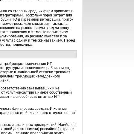
тинга со стороны средних фирм приведет к
теграторами. Поскольку порог затрат для
ибуции ПО и системной интеграции, приток
может несколько снизиться, так как на
пришедшие на рынок фирмы вряд ли смогут
ьтате появления в сегменте новых фирм
льтирования, но разного качества и за
а услуги с одним и тем же названием. Перед
ества, подрядчика.
ем, требующих привлечения ИТ-
ргструктуры и организации рабочих мест,
 которые в наибольшей степени тревожат
 проблем, требующих немедленного
вития.
соответственно заказывавших и не
 от услуг консалтинга имеют собственный
тывает на способность штатных ИТ-
очность финансовых средств. И хотя мы
грации, все же большинство отечественных
альных и столичных предприятий. Наиболее
важной для экономики) российской отрасли
го промышленного предприятия редко