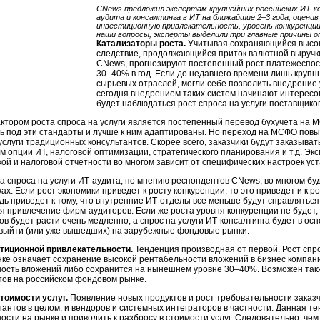
CNews предложил экспертам крупнейших российских ИТ-ко
аудита и консалтинга в ИТ на ближайшие 2–3 года, оцен
инвестиционную привлекательность, уровень конкуренции
наши вопросы, эксперты выделили три главные причины 
Катализаторы роста.
Учитывая сохраняющийся высоки
следствие, продолжающийся приток валютной выручк
CNews, прогнозируют постепенный рост платежеспосо
30–40% в год. Если до недавнего времени лишь круп
сырьевых отраслей, могли себе позволить внедрение 
сегодня внедрением таких систем начинают интересо
будет наблюдаться рост спроса на услуги поставщико
тором роста спроса на услуги является постепенный перевод бухучета на
ь под эти стандарты и лучше к ним адаптированы. Но переход на МСФО повыси
услуги традиционных консультантов. Скорее всего, заказчики будут заказывать
 опции ИТ, налоговой оптимизации, стратегического планирования и т.д. Экс
кой и налоговой отчетности во многом зависит от специфических настроек ус
а спроса на услуги ИТ-аудита, по мнению респондентов CNews, во многом буд
ах. Если рост экономики приведет к росту конкуренции, то это приведет и к ро
дь приведет к тому, что внутренние ИТ-отделы все меньше будут справлятьс
я привлечение фирм-аудиторов. Если же роста уровня конкуренции не будет, 
ов будет расти очень медленно, а спрос на услуги ИТ-консалтинга будет в о
ыйти (или уже вышедших) на зарубежные фондовые рынки.
стиционной привлекательности.
Тенденция производная от первой. Рост спро
ке означает сохранение высокой рентабельности вложений в бизнес компани
ость вложений либо сохранится на нынешнем уровне 30–40%. Возможен такж
тов на российском фондовом рынке.
тоимости услуг.
Появление новых продуктов и рост требовательности заказч
тантов в целом, и вендоров и системных интеграторов в частности. Данная т
ости на рынке и приводить к разбросу в стоимости услуг. Следовательно, че