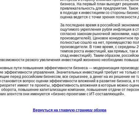
бизнеса. На первый план выходят решени
привлекательность для предприятия. Такое
в подходе к инвестициям со стороны бизнеса
оценка ведется с точки зрения полезности 
За последнее время в российской экономик
ощутимого укрепления рубля инфляция в ст
согласно законам рыночной экономики, нара
производителей). Ценовое конкурентное п
полностью сошло на нет, преимущество по
производители. В тоже время, с середины 2
темпов роста инвестиций, как прямых, так 
спад инвестиций). Таким образом, российски
евозможности резкого увеличения инвестиций жизненно необходимо повыша
сновных пути повышения эффективности бизнеса — модернизация производс
е эффективности управления. Значительных инвестиций требует не только пе
оящие перед российским бизнесом, все серьезнее, а денег на их решение не та
 становится вопрос оценки эффективности вложений в развитие бизнеса, в 
риоритет имеют те проекты, эффективность вложения в которые можно оцени
 оборота, повышение капитализации компании, повышение отдачи от персона
ких агентств они именуются
«бизнес-проектами
с
ИТ-составляющей».
Вернуться на главную страницу обзора