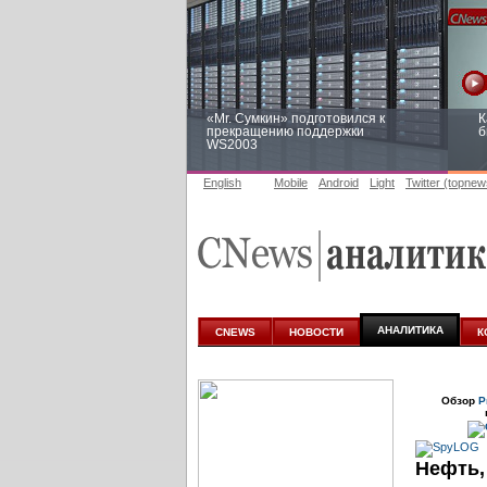
«Mr. Сумкин» подготовился к
К
прекращению поддержки
б
WS2003
English
Mobile
Android
Light
Twitter (topnew
Заоблачная оптимизация: как
Р
Faberlic изменил подход к
п
аналитике
АНАЛИТИКА
CNEWS
НОВОСТИ
К
Обзор
Р
Нефть,