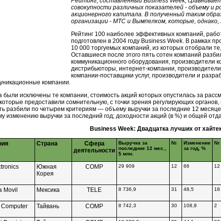
Рейтинг, составленный Business Week, сравнива
совокупности различных показателей - объему и р
акционерного капитала. В полученный таким обра
организации - МТС и Вымпелком, которые, однако,
Рейтинг 100 наиболее эффективных компаний, рабо
подготовлен в 2004 году Business Week. В рамках п
10 000 торгуемых компаний, из которых отобрали те
Оставшиеся после этого пять сотен компаний разби
коммуникационного оборудования, производители к
дистрибьюторы,
интернет-компании,
производители
компании-поставщики
услуг, производители и разра
уникационные компании.
а были исключены те компании, стоимость акций которых опустилась за рас
, которые предоставили сомнительную, с точки зрения регулирующих органов
ть разбили по четырем критериям — объему выручки за последние 12 месяце
у изменению выручки за последний год; доходности акций (в %) и общей отда
Business Week: Двадцатка лучших от хайте
ния
Страна
Сфера
Выручка за
№
Изменение
№
последние 12 мес.,
за год, %
деятельности
$ млн.
tronics
Южная
COMP
29 909
12
66
12
Корея
a Movil
Мексика
TELE
8 736,9
31
48,5
18
 Computer
Тайвань
COMP
8 742,3
30
108,8
2