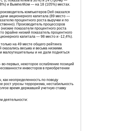
С (с показателем в 30%) и 24 строчку —
,8%) и ВымпелКом — на 18 (105%) местах.
роизводитель компьютеров Dell оказался
отдачи акционерного капитала (89 место —
азателю процентного роста выручки и по
тственно). Производитель процессоров
е (низкие показатели процентного роста
то (крайне низкий показатель процентного
ционерного капитала — 98 место и -12,4%).
только на 49 месте общего рейтинга
й оказались весьма и весьма низкими.
ели малоутешительны и не дали подняться
—
во-первых,
некоторое ослабление позиций
есованности инвесторов в приобретении
, как неопределенность по поводу
же рост угрозы терроризма, нестабильность
долгое время державшей учетную ставку
м деятельности: