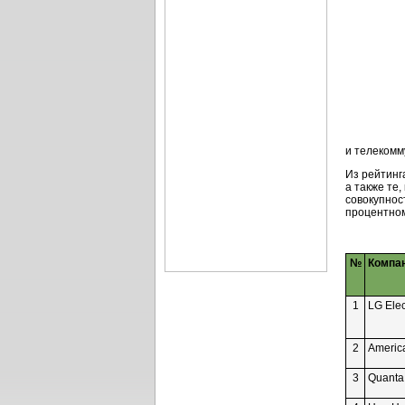
и телекомм
Из рейтинг
а также те
совокупнос
процентном
№
Компа
1
LG Elec
2
Americ
3
Quanta