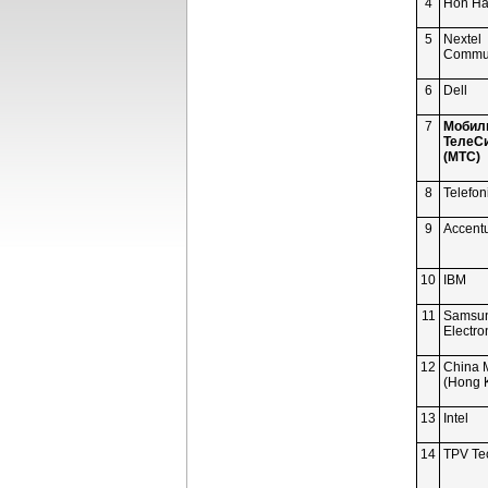
4
Hon Hai
5
Nextel
Commun
6
Dell
7
Мобил
ТелеС
(МТС)
8
Telefon
9
Accent
10
IBM
11
Samsu
Electro
12
China 
(Hong 
13
Intel
14
TPV Te