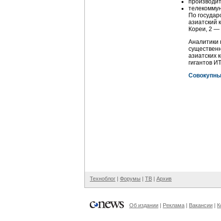
производит
телекоммун
По государ
азиатский 
Кореи, 2 —
Аналитики 
существенн
азиатских 
гигантов
ИT
Совокупны
Техноблог
|
Форумы
|
ТВ
|
Архив
Об издании
|
Реклама
|
Вакансии
|
К