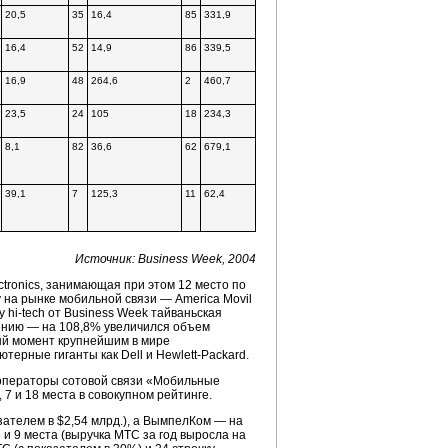
20,5
35
16,4
85
331,9
16,4
52
14,9
86
339,5
16,9
48
264,6
2
460,7
23,5
24
105
18
234,3
8,1
82
36,6
62
679,1
39,1
7
125,3
11
62,4
Источник: Business Week, 2004
ctronics, занимающая при этом 12 место по
у на рынке мобильной связи — America Movil
ку
hi-tech
от Business Week тайваньская
нению — на 108,8% увеличился объем
ый момент крупнейшим в мире
ютерные гиганты как Dell и
Hewlett-Packard.
 операторы сотовой связи «Мобильные
7 и 18 места в совокупном рейтинге.
зателем в $2,54 млрд.), а ВымпелКом — на
 и 9 места (выручка МТС за год выросла на