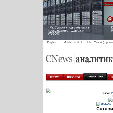
«Mr. Сумкин» подготовился к
К
прекращению поддержки
б
WS2003
English
Mobile
Android
Light
Twitter (topnew
Заоблачная оптимизация: как
Р
Faberlic изменил подход к
п
аналитике
АНАЛИТИКА
CNEWS
НОВОСТИ
К
Обзор
Р
Сотови