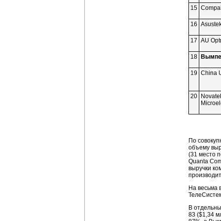
15
Compal
16
Asuste
17
AU Opt
18
Вымпе
19
China 
20
Novate
Microel
По совокуп
объему выр
(31 место 
Quanta Com
выручки ко
производит
На весьма 
ТелеСистем
В отдельны
83 ($1,34 