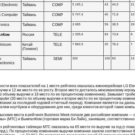
 Electronic
Тайвань
COMP
5 195,1
43
44,5
21
k Computer
Тайвань
COMP
5 747,4
40
71,6
10
ronics
Тайвань
COMP
3 085
59
38,5
29
лКом
Россия
TELE
1 335,6
83
73,8
9
Unicom
Китай
TELE
7 883,5
35
78,3
7
(Гонконг)
k
Тайвань
SEMI
320
100
63
13
ectronics
ности всех показателей на 1 месте рейтинга оказалась южнокорейская LG Ele
учки и 12 же место по ее росту. Второе место досталось мексиканскому игрок
по объему выручки и 18 место по ее процентному изменению). Замыкает трой
puter (30 место по объему выручки и второе место по ее процентному изме
мпании за последний годовой отчетный период). Компания является на данн
елем ноутбуков и оборудования для них, среди клиентов которой такие компь
высокие места в рейтинге Business Week попали две российские компании —
ы» (МТС) и ВымпелКом (торговая марка Би Лайн), занявшие, соответственно, 
х рейтинговых таблицах МТС оказалась на 65 месте по выручке за год (с пока
млрд.). По процентному изменению выручки компании заняли соответственно 6