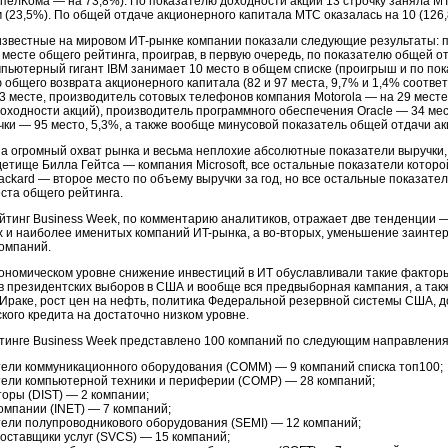
пелКома — на 73,8%). По показателю доходности акций 13 строчку заняла МТ
(23,5%). По общей отдаче акционерного капитала МТС оказалась на 10 (126
звестные на мировом ИТ-рынке компании показали следующие результаты: п
6 месте общего рейтинга, проиграв, в первую очередь, по показателю общей 
мпьютерный гигант IBM занимает 10 место в общем списке (проигрыш и по пок
 общего возврата акционерного капитала (82 и 97 места, 9,7% и 1,4% соотве
 13 месте, производитель сотовых телефонов компания Motorola — на 29 мест
доходности акций), производитель программного обеспечения Oracle — 34 мес
чки — 95 место, 5,3%, а также вообще минусовой показатель общей отдачи ак
а огромный охват рынка и весьма неплохие абсолютные показатели выручки, 
детище Билла Гейтса — компания Microsoft, все остальные показатели которо
Packard —
второе место по объему выручки за год, но все остальные показат
ста общего рейтинга.
йтинг Business Week, по комментарию аналитиков, отражает две тенденции 
х и наиболее именитых компаний
ИT-рынка,
а
во-вторых,
уменьшение заинтер
компаний.
ономическом уровне снижение инвестиций в ИТ обуславливали такие факторы
в президентских выборов в США и вообще вся предвыборная кампания, а так
 Ираке, рост цен на нефть, политика Федеральной резервной системы США, 
кого кредита на достаточно низком уровне.
йтинге Business Week представлено 100 компаний по следующим направления
ели коммуникационного оборудования (COMM) — 9 компаний списка топ100;
ели компьютерной техники и периферии (COMP) — 28 компаний;
оры (DIST) — 2 компании;
компании
(INET) — 7 компаний;
ели полупроводникового оборудования (SEMI) — 12 компаний;
поставщики
услуг (SVCS) — 15 компаний;