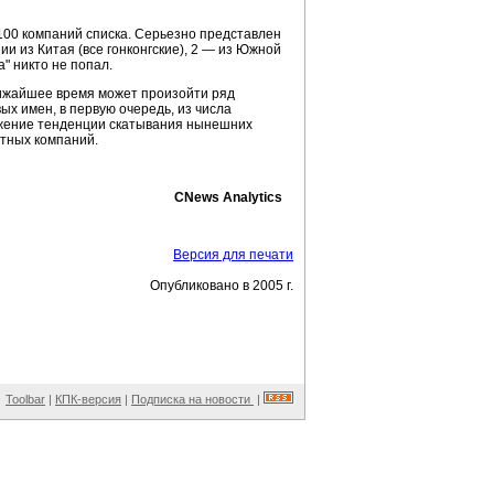
100 компаний списка. Серьезно представлен
ии из Китая (все гонконгские), 2 — из Южной
" никто не попал.
лижайшее время может произойти ряд
ых имен, в первую очередь, из числа
лжение тенденции скатывания нынешних
стных компаний.
CNews Analytics
Версия для печати
Опубликовано в 2005 г.
Toolbar
|
КПК-версия
|
Подписка на новости
|