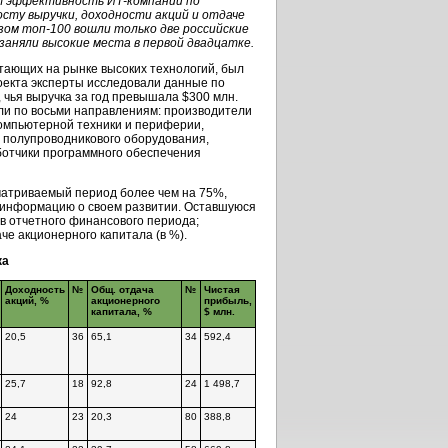
ет эффективность ИТ-компаний по
осту выручки, доходности акций и отдаче
зом топ-100 вошли только две российские
 заняли высокие места в первой двадцатке.
тающих на рынке высоких технологий, был
роекта эксперты исследовали данные по
, чья выручка за год превышала $300 млн.
ли по восьми направлениям: производители
омпьютерной техники и периферии,
 полупроводникового оборудования,
ботчики программного обеспечения
сматриваемый период более чем на 75%,
, информацию о своем развитии. Оставшуюся
в отчетного финансового периода;
че акционерного капитала (в %).
ка
Доходность
№
Общ. отдача
№
Чистая
акций, %
акционерного
прибыль,
капитала, %
$ млн.
20,5
36
65,1
34
592,4
25,7
18
92,8
24
1 498,7
24
23
20,3
80
388,8