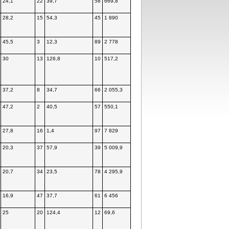
24,1
22
39,7
58
669,8
28,2
15
54,3
45
1 890
45,5
3
12,3
89
2 778
30
13
126,8
10
517,2
37,2
8
34,7
66
2 055,3
47,2
2
40,5
57
550,1
27,8
16
1,4
97
7 829
20,3
37
57,9
39
5 009,9
20,7
34
23,5
78
4 295,9
16,9
47
37,7
61
6 456
25
20
124,4
12
69,6