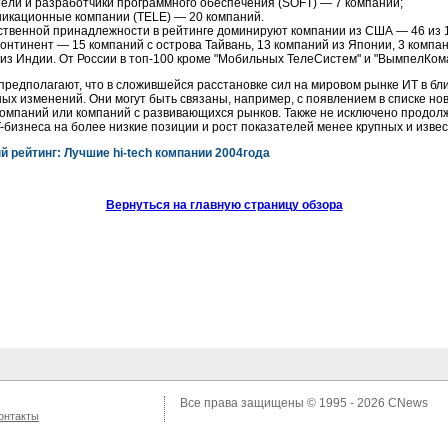
ели и разработчики программного обеспечения (SOFT) — 7 компаний;
икационные компании (TELE) — 20 компаний.
ственной принадлежности в рейтинге доминируют компании из США — 46 из 
континент — 15 компаний с острова Тайвань, 13 компаний из Японии, 3 компан
 из Индии. От России в топ-100 кроме "Мобильных ТелеСистем" и "ВымпелКома
предполагают, что в сложившейся расстановке сил на мировом рынке ИТ в б
ых изменений. Они могут быть связаны, например, с появлением в списке нов
компаний или компаний с развивающихся рынков. Также не исключено продо
-бизнеса
на более низкие позиции и рост показателей менее крупных и изве
й рейтинг: Лучшие
hi-tech
компании 2004года
Вернуться на главную страницу обзора
Все права защищены © 1995 - 2026
CNews
онтакты