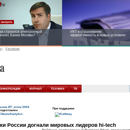
ак строился электронный
ИКТ в страховании:
изнес Банка Москвы?
эффективность в новых условиях
s)
Facebook
ейтинг CNewsInfrastructure 2015:
Информационная безопасность
риглашаем участвовать
бизнеса и госструктур: развитие в
новых условиях
ОНФЕРЕНЦИИ
ЖУРНАЛ
ТЕХНИКА
ТВ
ынок ИТ: итоги 2004
При поддержке
подготовлен
ки России догнали мировых лидеров hi-tech