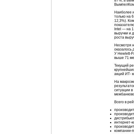
87%, а Вым
ВымпелКом 
Наиболее и
только на 
12,3%). Ко
показателю
Intel — на
выручки и 
роста выру
Несмотря н
оказалось 
У
Hewlett-
выше 71 ме
Текущий ре
крупнейши
акций ИТ- 
На макроэк
результато
ситуации в
межбанковс
Всего в ре
производит
производит
дистрибьют
интернет-
производит
компании-