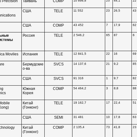
 Precision
Тайвань
COMP
10 898,8
25
44,1
22
США
TELE
11 552
23
26,5
43
ications
США
COMP
43 452
7
17,9
62
ьные
Россия
TELE
2 546,2
65
87
6
истемы
ica Moviles
Испания
TELE
12 841,5
22
16
69
ure
Бермудские
SVCS
14 137,6
21
9,2
85
о-ва
США
SVCS
91 316
1
9,7
82
ng
Южная
COMP
54 464,2
3
8,8
88
nics
Корея
Mobile
Китай
TELE
19 162,7
17
22,4
51
Kong)
(Гонконг)
США
SEMI
31 481
10
17,8
63
chnology
Китай
COMP
2 135,4
73
41,8
23
(Гонконг)