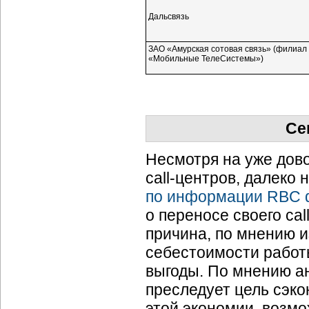
Дальсвязь
ЗАО «Амурская сотовая связь» (филиа
«Мобильные ТелеСистемы»)
Се
Несмотря на уже дов
call-центров,
далеко н
по информации RBC d
о переносе своего
cal
причина, по мнению и
себестоимости работ
выгоды. По мнению а
преследует цель сэко
этой экономии, возмо