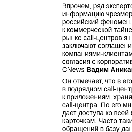
Впрочем, ряд эксперт
информацию чрезмерн
российский феномен,
к коммерческой тайне
рынке
call-центров
я 
заключают соглашени
компаниями-клиента
согласия с корпорати
CNews
Вадим Аника
Он отмечает, что в е
в подрядном
call-цен
к приложениям, хран
call-центра.
По его мн
дает доступа ко всей
карточкам. Часто так
обращений в базу дан