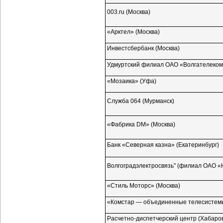
003.ru (Москва)
«Арктел» (Москва)
Инвестсбербанк (Москва)
Удмуртский филиал ОАО «Волгателеко
«Мозаика» (Уфа)
Служба 064 (Мурманск)
«Фабрика DM» (Москва)
Банк «Северная казна» (Екатеринбург)
Волгоградэлектросвязь" (филиал ОАО «
«Стиль Моторс» (Москва)
«Комстар — объединенные телесистемы
Расчетно-диспетчерский
центр (Хабаров