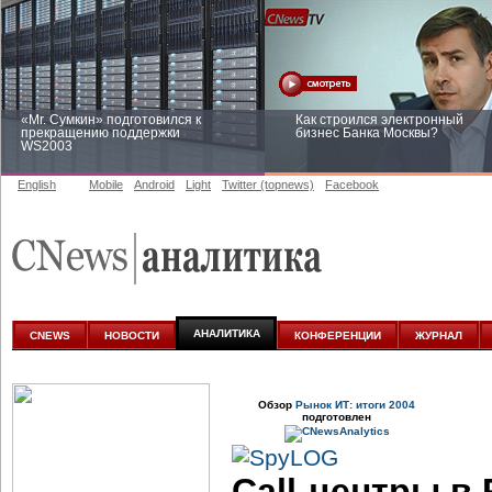
«Mr. Сумкин» подготовился к
Как строился электронный
прекращению поддержки
бизнес Банка Москвы?
WS2003
English
Mobile
Android
Light
Twitter (topnews)
Facebook
Заоблачная оптимизация: как
Рейтинг CNewsInfrastructure 20
Faberlic изменил подход к
приглашаем участвовать
аналитике
АНАЛИТИКА
CNEWS
НОВОСТИ
КОНФЕРЕНЦИИ
ЖУРНАЛ
Обзор
Рынок ИТ: итоги 2004
подготовлен
Call-центры
в 