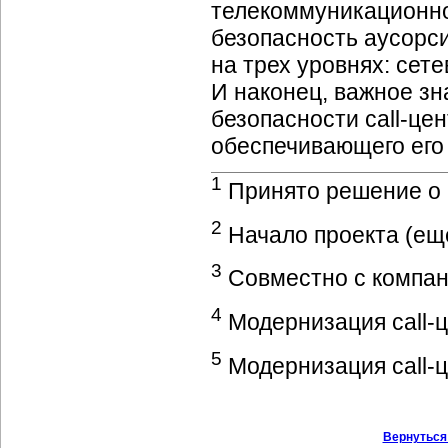
телекоммуникационн
безопасность аусорс
на трех уровнях: се
И наконец, важное з
безопасности
call-це
обеспечивающего его 
1
Принято решение о 
2
Начало проекта (ещ
3
Совместно с компа
4
Модернизация
call-
5
Модернизация
call-
Вернуться