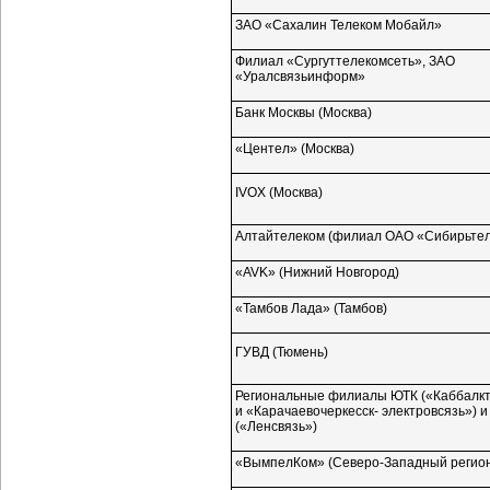
ЗАО «Сахалин Телеком Мобайл»
Филиал «Сургуттелекомсеть», ЗАО
«Уралсвязьинформ»
Банк Москвы (Москва)
«Центел» (Москва)
IVOX (Москва)
Алтайтелеком (филиал ОАО «Сибирьте
«AVK» (Нижний Новгород)
«Тамбов Лада» (Тамбов)
ГУВД (Тюмень)
Региональные филиалы ЮТК («Каббалк
и «Карачаевочеркесск- электровсязь») и
(«Ленсвязь»)
«ВымпелКом»
(Северо-Западный
регио