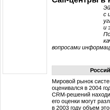
Эй
с 
уг
и 
По
ка
вопросами информац
Росси
Мировой рынок систе
оценивался в 2004 го
CRM-решений
находи
его оценки могут раз
в 2003 году объем эт