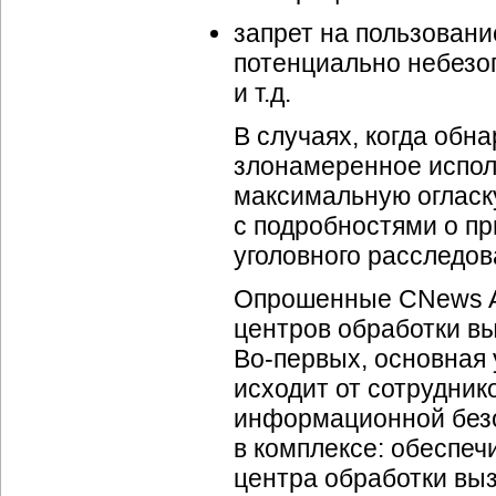
запрет на пользовани
потенциально небезо
и т.д.
В случаях, когда обн
злонамеренное испо
максимальную огласку
с подробностями о п
уголовного расследова
Опрошенные CNews An
центров обработки в
Во-первых,
основная 
исходит от сотрудник
информационной без
в комплексе: обеспеч
центра обработки выз