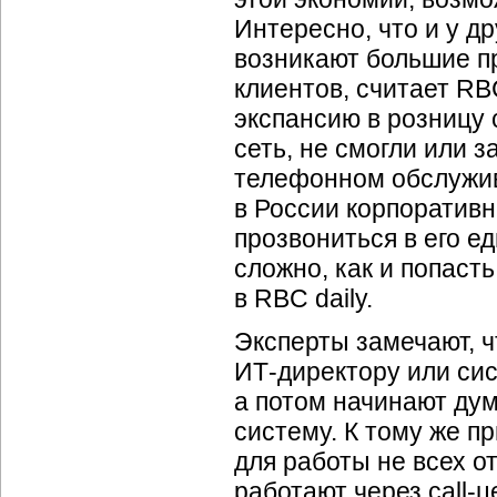
Интересно, что и у д
возникают большие 
клиентов, считает RBC
экспансию в розницу 
сеть, не смогли или 
телефонном обслужив
в России корпоратив
прозвониться в его е
сложно, как и попаст
в RBC daily.
Эксперты замечают, 
ИТ-директору
или сис
а потом начинают дум
систему. К тому же п
для работы не всех о
работают через
call-ц