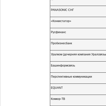
PANASONIC СНГ
«Конкистатор»
Русфинанс
Пробизнесбанк
Уралком (дочерняя компания Уралсвяз
Башинформсвязь
Перспективные коммуникации
EQUANT
Комкор-ТВ