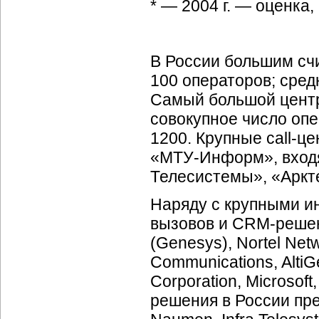
* — 2004 г. — оценка,
В России большим сч
100 операторов; сре
Самый большой центр
совокупное число опе
1200. Крупные
call-ц
«МТУ-Информ»,
вход
Телесистемы», «Аркте
Наряду с крупными и
вызовов и
CRM-реше
(Genesys), Nortel Net
Communications, AltiG
Corporation, Microso
решения в России пр