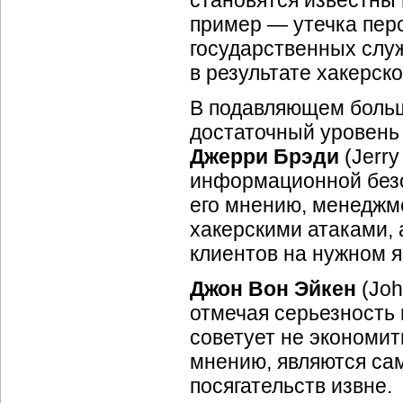
становятся известны
пример — утечка пер
государственных слу
в результате хакерск
В подавляющем боль
достаточный уровень
Джерри Брэди
(Jerry
информационной безо
его мнению, менеджм
хакерскими атаками, 
клиентов на нужном я
Джон Вон Эйкен
(Joh
отмечая серьезность
советует не экономит
мнению, являются са
посягательств извне.