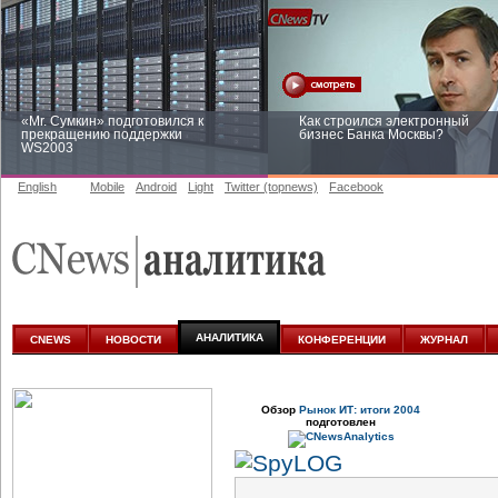
«Mr. Сумкин» подготовился к
Как строился электронный
прекращению поддержки
бизнес Банка Москвы?
WS2003
English
Mobile
Android
Light
Twitter (topnews)
Facebook
Заоблачная оптимизация: как
Рейтинг CNewsInfrastructure 20
Faberlic изменил подход к
приглашаем участвовать
аналитике
АНАЛИТИКА
CNEWS
НОВОСТИ
КОНФЕРЕНЦИИ
ЖУРНАЛ
Обзор
Рынок ИТ: итоги 2004
подготовлен