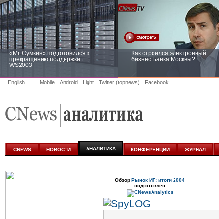
«Mr. Сумкин» подготовился к
Как строился электронный
прекращению поддержки
бизнес Банка Москвы?
WS2003
English
Mobile
Android
Light
Twitter (topnews)
Facebook
Заоблачная оптимизация: как
Рейтинг CNewsInfrastructure 20
Faberlic изменил подход к
приглашаем участвовать
аналитике
АНАЛИТИКА
CNEWS
НОВОСТИ
КОНФЕРЕНЦИИ
ЖУРНАЛ
Обзор
Рынок ИТ: итоги 2004
подготовлен