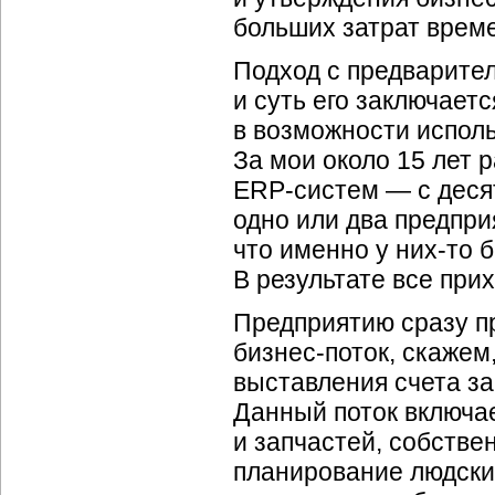
больших затрат време
Подход с предварите
и суть его заключает
в возможности исполь
За мои около 15 лет 
ERP-систем —
с деся
одно или два предпри
что именно у
них-то
б
В результате все пр
Предприятию сразу пр
бизнес-поток,
скажем,
выставления счета за
Данный поток включа
и запчастей, собствен
планирование людски