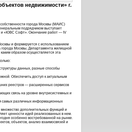
бъектов недвижимости» г.
 собственности города Москвы (МАИС)
Генеральным подрядчиком выступает
 и «ЮВС Софт». Окончание работ — IV
осквы и формируется с использованием
а города Москвы, Департамента жилищной
 каким образом осуществляется эта
олько:
структуры данных, разные способы
ожной. Обеспечить доступ к актуальным
ешних реестров — расширенных сервисов
ающих связь на уровне внутрисистемных и
ым самых различных информационных
бя множество дополнительных функций и
ляет ценности идей реализованных в нем.
егодня особенно востребованной на рынке.
ектов, объектов, анализ взаимосвязей и