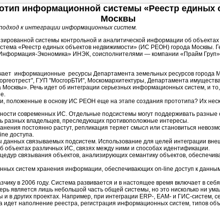
отип информационной системы «Реестр единых о
Москвы
одход к интеграции информационных систем.
зированной системы контрольной и аналитической информации об объектах
тема «Реестр единых объектов недвижимости» (ИС РЕОН) города Москвы. 
«Информация-Экономика» ИНЭК, соисполнителями — компании «Прайм Груп»
ает информационные ресурсы Департамента земельных ресурсов города М
оргеотрест", ГУП "МосгорБТИ", Москомархитектуры, Департамента имуществ
осквы». Речь идет об интеграции серьезных информационных систем, и то,
е.
, положенные в основу ИС РЕОН еще на этапе создания прототипа? Их неск
ности современных ИС. Отдельные подсистемы могут поддерживать разные 
ть разных владельцев, преследующих противоположные интересы.
ранения постоянно растут, репликация теряет смысл или становиться невозм
ine доступа.
ры данных связываемых подсистем. Использование для целей интеграции вн
 объектах различных ИС, связях между ними и способах идентификации.
цедур связывания объектов, анализирующих семантику объектов, обеспечив
нных систем хранения информации, обеспечивающих on-line доступ к данн
зчику в 2006 году. Система развивается и в настоящее время включает в се
ерь является лишь небольшой часть общей системы, но это нисколько ни ума
 и в других проектах. Например, при интеграции ERP-, EAM- и ГИС-систем, с
ла идет наполнение реестра, регистрация информационных систем, типов объ