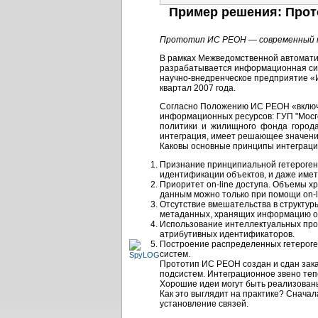
Пример решения: Прот
Прототип ИС РЕОН — современный п
В рамках Межведомственной автомати
разрабатывается информационная сис
научно-внедренческое предприятие 
квартал 2007 года.
Согласно Положению ИС РЕОН «включ
информационных ресурсов: ГУП "Мосг
политики и жилищного фонда города М
интеграция, имеет решающее значени
Каковы основные принципы интеграции
Признание принципиальной гетероген
идентификации объектов, и даже име
Приоритет on-line доступа. Объемы х
данным можно только при помощи on-l
Отсутствие вмешательства в структу
метаданных, хранящих информацию об
Использование интеллектуальных про
атрибутивных идентификаторов.
Построение распределенных гетероге
систем.
Прототип ИС РЕОН создан и сдан зака
подсистем. Интеграционное звено теп
Хорошие идеи могут быть реализованы
Как это выглядит на практике? Снача
установление связей.