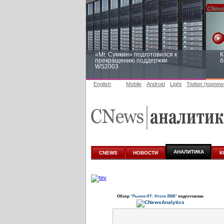
«Mr. Сумкин» подготовился к
К
прекращению поддержки
б
WS2003
English
Mobile
Android
Light
Twitter (topnew
Заоблачная оптимизация: как
Р
Faberlic изменил подход к
п
аналитике
АНАЛИТИКА
CNEWS
НОВОСТИ
К
Обзор
"Рынок ИТ: Итоги 2006"
подготовлен