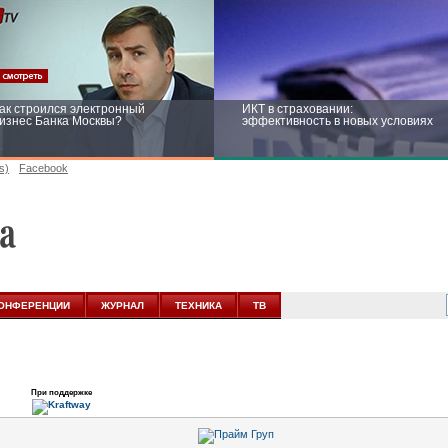
ак строился электронный
ИКТ в страховании:
изнес Банка Москвы?
эффективность в новых условиях
s)
Facebook
ейтинг CNewsInfrastructure 2015:
Информационная безопасность
риглашаем участвовать
бизнеса и госструктур: развитие в
новых условиях
ОНФЕРЕНЦИИ
ЖУРНАЛ
ТЕХНИКА
ТВ
При поддержке