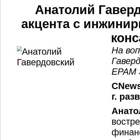
Анатолий Гавер
акцента с инжини
конс
На во
Гавер
EPAM 
CNews
г. ра
Анато
востре
финанс