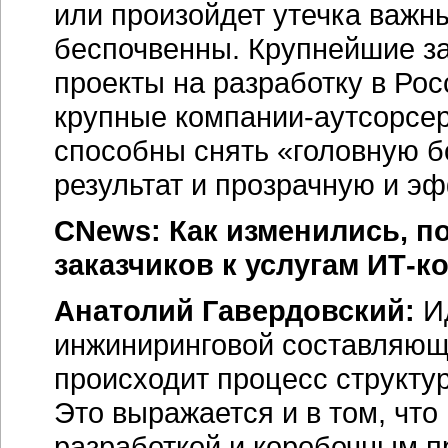
или произойдет утечка важн
беспочвенны. Крупнейшие з
проекты на разработку в Рос
крупные компании-аутсорсер
способны снять «головную б
результат и прозрачную и э
CNews: Как изменились, п
заказчиков к услугам ИТ-к
Анатолий Гавердовский:
Ид
инжиниринговой составляюще
происходит процесс структу
Это выражается и в том, что
разработкой и коробочным 