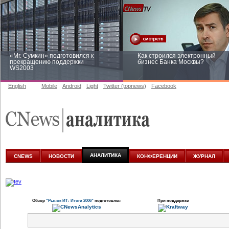
«Mr. Сумкин» подготовился к
Как строился электронный
прекращению поддержки
бизнес Банка Москвы?
WS2003
English
Mobile
Android
Light
Twitter (topnews)
Facebook
Заоблачная оптимизация: как
Рейтинг CNewsInfrastructure 20
Faberlic изменил подход к
приглашаем участвовать
аналитике
АНАЛИТИКА
CNEWS
НОВОСТИ
КОНФЕРЕНЦИИ
ЖУРНАЛ
Обзор
"Рынок ИТ: Итоги 2006"
подготовлен
При поддержке