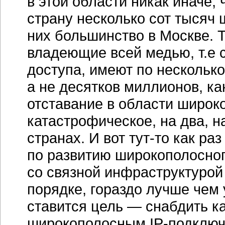
в этой области никак иначе,
страну несколько сот тысяч
них большинство в Москве.
владеющие всей медью, т.е 
доступа, имеют по нескольк
а не десятков миллионов, ка
отставание в области широк
катастрофическое, на два, н
странах. И вот
тут-то
как раз
по развитию широкополосног
со связной инфраструктурой
порядке, гораздо лучше чем 
ставится цель — снабдить к
широкополосным
IP-подклю