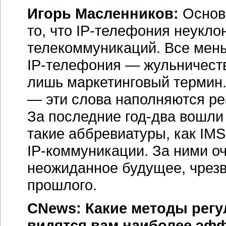
Игорь Масленников:
Основ
то, что
IP-телефония
неуклон
телекоммуникаций. Все мень
IP-телефония
— жульничеств
лишь маркетинговый термин
— эти слова наполняются ре
За последние
год-два
вошли 
такие аббревиатуры, как IMS
IP-коммуникации.
За ними оч
неожиданное будущее, чрез
прошлого.
CNews: Какие методы регу
видятся вам наиболее эф