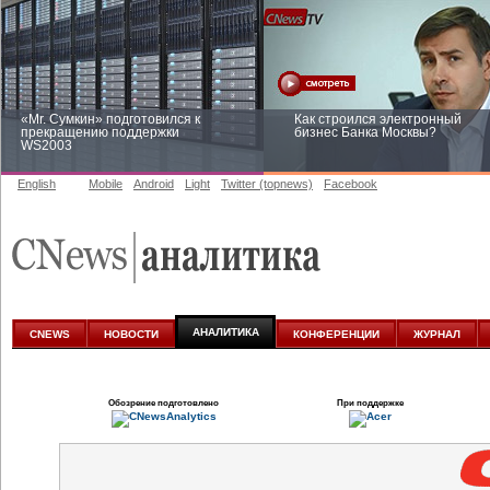
«Mr. Сумкин» подготовился к
Как строился электронный
прекращению поддержки
бизнес Банка Москвы?
WS2003
English
Mobile
Android
Light
Twitter (topnews)
Facebook
Заоблачная оптимизация: как
Рейтинг CNewsInfrastructure 20
Faberlic изменил подход к
приглашаем участвовать
аналитике
АНАЛИТИКА
CNEWS
НОВОСТИ
КОНФЕРЕНЦИИ
ЖУРНАЛ
Обозрение подготовлено
При поддержке