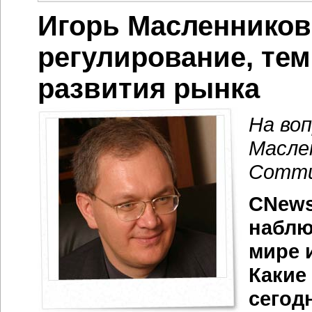
Игорь Масленников
регулирование, те
развития рынка
На во
Масле
Commun
CNews
наблю
мире 
Какие
сегод