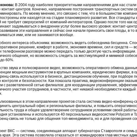
конова:
В 2004 году наиболее приоритетными направлениями для нас стал
е
контакт-центров
. Конечно, направление построения транспортных систем св
минировать. По моему мнению, это связано с тем, что в большинстве компа
 построены или находятся на стадии планомерного развития. Все стандарты 
 не требует сверхусилий от
компаний-интеграторов
. Однако после того как
чинают задумываться о внедрении услуг более высокого уровня:
контакт-цент
азвиваем эти направления и сейчас они начали приносить свои плоды, в то в
ниматься ими, или не занимаются вообще.
бного интереса объяснима: возможность видеть собеседника бесценна. Спо
еративное решение, комфорт в работе, экономия времени, сил и средств — в
ри телефонном разговоре можно передать только десятую часть информации.
личного общения, но возможность следить за жестикуляцией и мимикой собе
до 60%.
ство звука и полноэкранное видео, возможность оперативного обмена данн
енции мощным инструментом в крупных компаниях, юридических фирмах, в ор
еренц
-связь используется в бизнесе, дистанционном обучении, при подборе п
о контроля и безопасности. Как показала практика, видеоконференции ока
рм с разветвленной сетью филиалов: для координации управления, эффекти
чного участия сотрудников, в частности, нет никакой необходимости каждый
и.
ализованных в этом направлении проектов стала система
видео-конференц
-с
динить центральный офис и региональные филиалы, и повысить оперативнос
ьность труда и общее удовлетворение сотрудников условиями своей работы,
одня установлены и используются 40 персональных видеосистем Polycom и T
ренц
-связь не только для общения
топ-менеджмента
, но и для проведения с
оект ВКС — система, соединяющая аппарат губернатора Ставрополя и семь 
а края. Эта система позволила отказаться от командировок глав местных ад