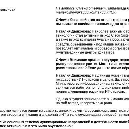
На вопросы CNews отвечает Наталия Дья
телекоммуникаций компании КРОК.
CNews: Какие события на отечественном р
вы считаете наиболее важными для отра
Наталия Дьяконова:
Наиболее важным с то
технологий стал активный выход Cisco Siste
а также выход компании Avaya на российск
средств, объединенных под общим названи
позволяет оптимальным образом организо
мультимедийные центры контактов.
CNews: Внимание органов государственн
рынку постоянно растет. Может ли в связ
расстановка сил? Если да — то каким об
Наталия Дьяконова:
На данный момент мы 
государства к ИТ- отрасли в целом. Да, в п
Министерство информационных технологий 
заниматься работой по популяризации инф
принята концепция развития
ИT-отрасли
.
Однако о существенном росте внимания им
на мой взгляд, говорить пока рано.
арство является одним из самых крупных игроков на российском рынке, поэто
 его стороны внимания и вложений в ИT и телекоммуникации рынок обязатель
е из основных телекоммуникационных направлений в деятельности вашей
лее активно? Чем это было обусловлено?