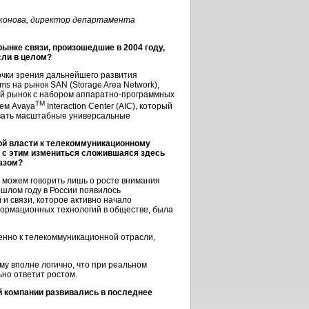
конова, директор департамента
ынке связи, произошедшие в 2004 году,
сли в целом?
чки зрения дальнейшего развития
ms на рынок SAN (Storage Area Network),
ий рынок с набором
аппаратно-программных
TM
ем Avaya
Interaction Center (AIC), который
вать масштабные универсальные
ой власти к телекоммуникационному
и с этим измениться сложившаяся здесь
разом?
можем говорить лишь о росте внимания
рошлом году в России появилось
и связи, которое активно начало
ормационных технологий в обществе, была
енно к телекоммуникационной отрасли,
му вполне логично, что при реальном
но ответит ростом.
 компании развивались в последнее