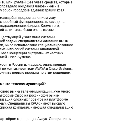
10 млн. рублей (без учета средств, которые
оправдало ожидания чиновников и в
 собой городские администрации края.
имающейся предоставлением услуг
 способный функционировать как единая
 подразделениях фирмы. Кроме того,
й сети также были очень высоки.
уществующей у заказчика системы
ной задачи специалистам компании КРОК
ии
, было использовано специализированное
 заменило собой системы аналоговой
 базе концепции виртуальных частных
ией Cisco Systems.
ycom в России и, я думаю, единственная
й по
контакт-центрам
AVAYA и Cisco Systems,
олнить первые проекты по этим решениям,
егменте телекоммуникаций?
вого рынка телекоммуникаций. Уже много
атформе Cisco на российском рынке
ализация сложных проектов на платформе
 году). Специалисты КРОК имеют высшую
оссийская компания, имеющая специализацию
 партнёром корпорации Avaya. Специалисты