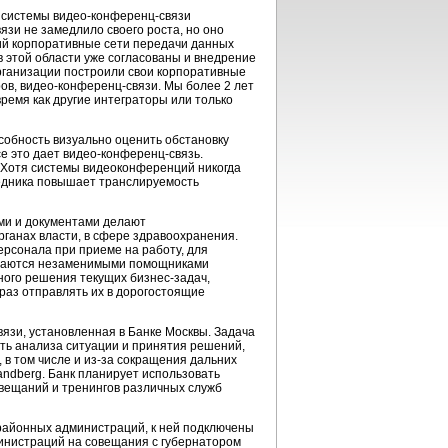
и системы
видео-конференц
-связи
язи не замедлило своего роста, но оно
ний корпоративные сети передачи данных
в этой области уже согласованы и внедрение
 организации построили свои корпоративные
ров
,
видео-конференц
-связи. Мы более 2 лет
ремя как другие интеграторы или только
собность визуально оценить обстановку
се это дает
видео-конференц
-связь.
 Хотя системы видеоконференций никогда
седника повышает транслируемость
ыми и документами делают
ганах власти, в сфере здравоохранения.
ерсонала при приеме на работу, для
зываются незаменимыми помощниками
вного решения текущих
бизнес-задач
,
 раз отправлять их в дорогостоящие
вязи, установленная в Банке Москвы. Задача
ть анализа ситуации и принятия решений,
 в том числе и
из-за
сокращения дальних
andberg. Банк планирует использовать
овещаний и тренингов различных служб
районных администраций, к ней подключены
министраций на совещания с губернатором