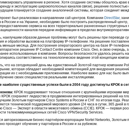
тимизировать управление в регионе. Хотя создание системы обошлось краю в 
аренду и эксплуатацию широкополосных каналов связи), решение полностью 
удущем планируется создание аналогичной системы, которая соединит между
проект был реализован в направлении
call-центров
. Компании
DirectStar
, зан
в
в России и на Украине, необходимо было построить распределенный центр,
 предоставлению сервиса на всех территориально разнесенных структурных
защищенности каналов передачи информации в пределах внутрикорпоративно
сь, наилучшим образом данные проблемы могут быть решены при переводе с
ия и обработки вызовов на платформу
IP-телефонии
. На решение поставлен
ь меньше месяца. Для построения операторского центра на базе
IP-телефон
аппаратное
решение IP Contact Centre компании Cisco. Оно, в свою очередь,
ранее использованные в компании. Вопросы безопасности удалось решить на
 опираясь соответственно на технологическое видение этой концепции компан
ь, что на сегодняшний день мы единственный Золотой партнер компании Pol
 рынке, которая обладает необходимой компетенцией для внедрения решени
еграции их с необходимыми приложениями. Наиболее важно для нас было вып
обучение своих специалистов реальными инсталляциями.
е наиболее существенные успехи были в 2004 году достигнуты КРОК в с
конова:
КРОК поддерживает тесные отношения с крупнейшими игроками миро
я КРОК сохраняет лидерство в продвижении интегрированных решений на пл
учшим Золотым партнером Cisco Systems в России и СНГ по итогам года. Ре
яется технической поддержкой мирового уровня (24 часа в сутки, 365 дней в
ю Cisco — Эксперт в области межсетевого обмена (CCIE). КРОК — первая р
сти телекоммуникационных сетей Cisco VPN/Security Services.
ся авторизованным
бизнес-партн
ёром корпорации Nortel Networks, Золотым
но проходят обучение у партнёров в России и за рубежом.