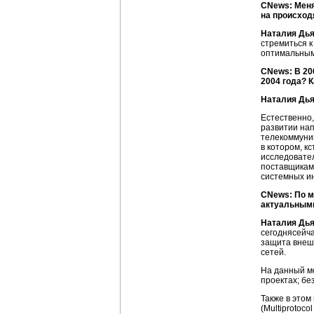
CNews: Мен
на происход
Наталия Дь
стремиться к
оптимальным
CNews: В 20
2004 года? 
Наталия Дья
Естественно,
развитии на
телекоммуни
в котором, к
исследовате
поставщикам
системных и
CNews: По м
актуальными
Наталия Дья
сегоднясейча
защита внеш
сетей.
На данный м
проектах; бе
Также в этом
(Multiprotocol