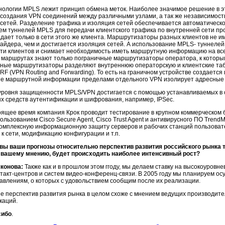
хнологии MPLS лежит принцип обмена меток. Наиболее значимое решение в 
 создания VPN соединений между различными узлами, а так же независимос
х сетей. Разделение трафика и изоляция сетей обеспечивается автоматиче
ем туннелей MPLS для передачи клиентского трафика по внутренней сети п
дает только в сети этого же клиента. Маршрутизаторы разных клиентов не 
вайдера, чем и достигается изоляция сетей. А использование MPLS- тунне
ети клиентов и снимает необходимость иметь маршрутную информацию на все
х маршрутах знают только пограничные маршрутизаторы оператора, к котор
нные маршрутизаторы разделяют внутреннюю операторскую и клиентские т
RF (VPN Routing and Forwarding). То есть на граничном устройстве создается
ие маршрутной информации пределами отдельного VPN изолирует адресные 
ровня защищенности MPLS/VPN достигается с помощью устанавливаемых в се
х средств аутентификации и шифрования, например, IPSec.
оящее время компания Крок проводит тестирование в крупном коммерческом б
спользованием Cisco Secure Agent, Cisco Trust Agent и антивирусного ПО Trend
комплексную информационную защиту серверов и рабочих станций пользоват
к сети, модификацию конфигурации и т.п.
вы ваши прогнозы относительно перспектив развития российского рынка т
о вашему мнению, будет происходить наиболее интенсивный рост?
конова:
Также как и в прошлом этом ггоду, мы делаем ставку на высокоуровн
такт-центров
и систем
видео-конференц
-связи. В 2005 году мы планируем о
авлениям, о которых с удовольствием сообщим после их реализации.
е перспектив развития рынка в целом схоже с мнением ведущих производите
каций.
сибо
.