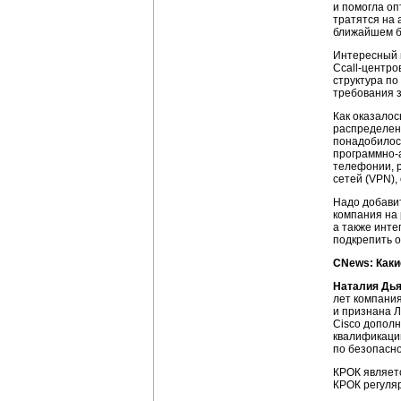
и помогла оп
тратятся на 
ближайшем б
Интересный 
Ccall-центро
структура по
требования 
Как оказало
распределен
понадобилос
программно-
телефонии, 
сетей (VPN),
Надо добавит
компания на
а также инт
подкрепить 
CNews: Каки
Наталия Дья
лет компани
и признана Л
Cisco дополн
квалификаци
по безопасно
КРОК являет
КРОК регуляр