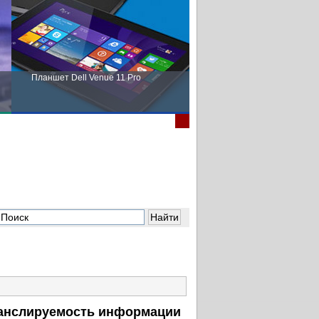
Планшет Dell Venue 11 Pro
Пора выбирать Fujitsu!
ранслируемость информации