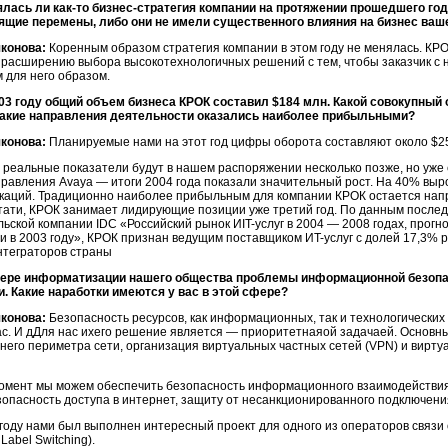
ялась ли
как-то
бизнес-стратегия
компании на протяжении прошедшего год
ящие перемены, либо они не имели существенного влияния на бизнес ваш
яконова:
Коренным образом стратегия компании в этом году не менялась. К
 расширению выбора высокотехнологичных решений с тем, чтобы заказчик с 
 для него образом.
03 году общий объем бизнеса КРОК составил $184 млн. Какой совокупный 
Какие направления деятельности оказались наиболее прибыльными?
конова:
Планируемые нами на этот год цифры оборота составляют около $2
 реальные показатели будут в нашем распоряжении несколько позже, но уже 
правления Avaya — итоги 2004 года показали значительный рост. На 40% вы
каций. Традиционно наиболее прибыльным для компании КРОК остается напр
стати, КРОК занимает лидирующие позиции уже третий год. По данным после
льской компании IDC «Российский рынок
ИIT-услуг
в 2004 — 2008 годах, прогн
и в 2003 году», КРОК признан ведущим поставщиком
ИT-услуг
с долей 17,3% р
нтеграторов страны
ере информатизации нашего общества проблемы информационной безопас
. Какие наработки имеются у вас в этой сфере?
конова:
Безопасность ресурсов, как информационных, так и технологических
с. И дДля нас ихего решение является — приоритетнаяой задачаей. Основны
него периметра сети, организация виртуальных частных сетей (VPN) и вирт
омент мы можем обеспечить безопасность информационного взаимодействи
зопасность доступа в интернет, защиту от несанкционированного подключения
 году нами был выполнен интересный проект для одного из операторов связ
 Label Switching).