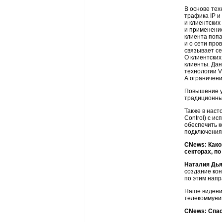
В основе те
трафика IP и
и клиентски
и применени
клиента попа
и о сети про
связывает с
О клиентски
клиенты. Да
технологии V
А ограничен
Повышение у
традиционны
Также в наст
Control) с и
обеспечить 
подключения 
CNews: Како
секторах, п
Наталия Дья
создание
кон
по этим напр
Наше видени
телекоммуни
CNews: Спа