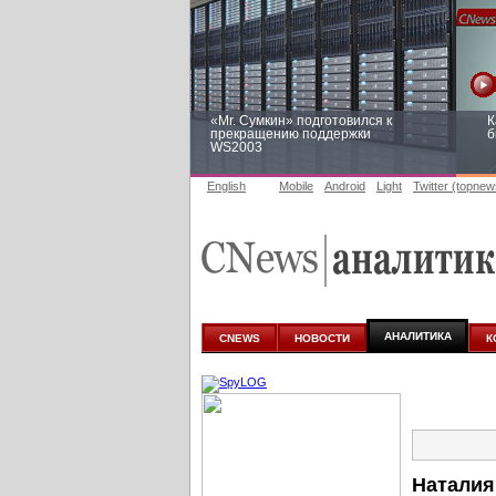
«Mr. Сумкин» подготовился к
К
прекращению поддержки
б
WS2003
English
Mobile
Android
Light
Twitter (topnew
Заоблачная оптимизация: как
Р
Faberlic изменил подход к
п
аналитике
АНАЛИТИКА
CNEWS
НОВОСТИ
К
Наталия