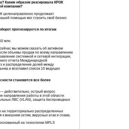
а? Каким образом реагировала КРОК
ей компании?
РОК целенаправленно продолжает
нашей помощью мог строить свой бизнес
оборот прогнозируется по итогам
50 млн.
сейчас мы можем сказать об активном
росли объемы продаж по всему направлению
авление системной и сетевой интеграции,
днего отчета Международной
оз и распределение долей между
ынка и возглавил список 10 ведущих
ности становятся все более
 — действительно, острый вопрос
е направления работы в этой области:
уальных ЛВС (VLAN), защита беспроводных
я на территориально распределенных
 к внешним сетям, вирусных атак и спама.
и основанный на технологии MPLS