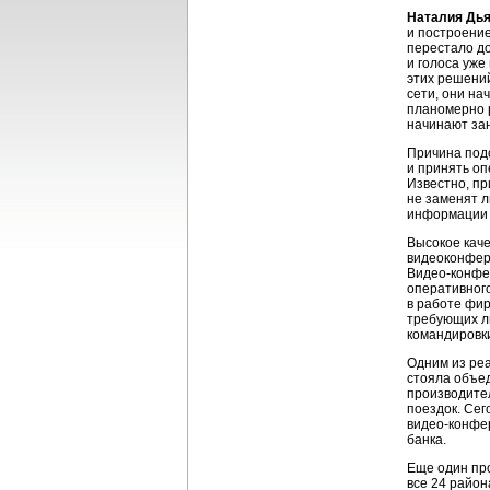
Наталия Дья
и построени
перестало до
и голоса уже
этих решений
сети, они на
планомерно р
начинают за
Причина подо
и принять оп
Известно, п
не заменят 
информации 
Высокое каче
видеоконфер
Видео-конф
оперативног
в работе фи
требующих ли
командировк
Одним из ре
стояла объе
производител
поездок. Сег
видео-конфе
банка.
Еще один пр
все 24 район