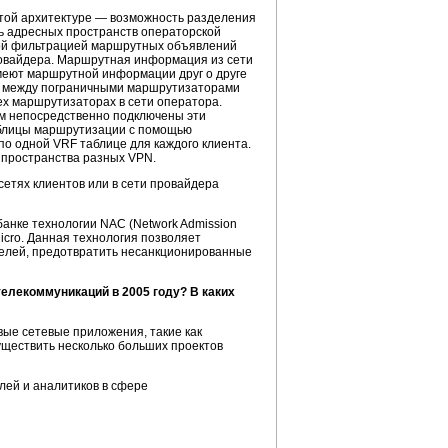
этой архитектуре — возможность разделения
ть адресных пространств операторской
ской фильтрацией маршрутных объявлений
ровайдера. Маршрутная информация из сети
имеют маршрутной информации друг о друге
лей между пограничными маршрутизаторами
х маршрутизаторах в сети оператора.
ым непосредственно подключены эти
аблицы маршрутизации с помощью
 по одной VRF таблице для каждого клиента.
пространства разных VPN.
тях клиентов или в сети провайдера
анке технологии NAC (Network Admission
Micro. Данная технология позволяет
елей, предотвратить несанкционированные
елекоммуникаций в 2005 году? В каких
евые сетевые приложения, такие как
существить несколько больших проектов
лей и аналитиков в сфере